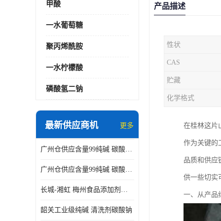
甲酸
产品描述
一水葡萄糖
性状
聚丙烯酰胺
CAS
一水柠檬酸
贮藏
磷酸氢二钠
化学格式
最新供应商机
更多
在桂林这片
作为关键的
广州仓供应含量99纯碱 碳酸钠 工业级99含量水处理 酸类中和
品质和供应
广州仓供应含量99纯碱 碳酸钠 工业级99含量水处理 生活洗涤
供一些切实
长城-湘虹 梅州食品添加剂焦亚硫酸钠 作防腐剂
一、从产品
韶关工业级纯碱 清洗剂碳酸钠