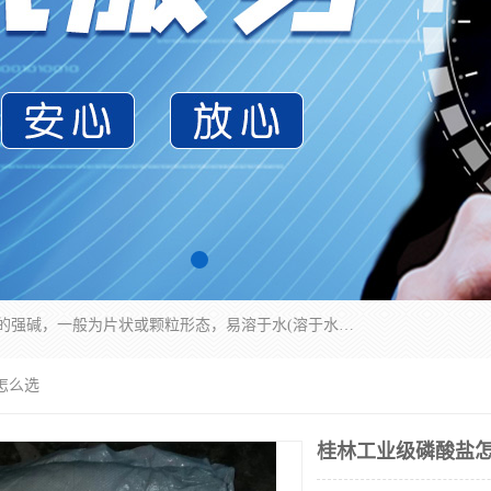
氢氧化钠化学式为NaOH，为一种具有很强腐蚀性的强碱，一般为片状或颗粒形态，易溶于水(溶于水时放热)并形成碱性溶液，另有潮解性，易吸取空气中的水蒸气(潮解)和(变质)。NaOH是化学实验室其中一种必备的化学品，亦为常见的化工品之一。纯品是无色透明的晶体。密度2.130g/cm3。熔点318.4℃。沸点1390℃。工业品含有少量的氯化和碳酸，是白色不透明的晶体。
怎么选
桂林工业级磷酸盐