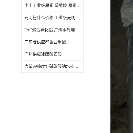
中山工业级尿素 碳酰胺 尿素是一种高浓度氮肥
元明粉什么价格 工业级元明粉 无水硫酸钠 硫酸钠 合成洗涤剂的填充料
PAC聚合氯化铝 广州水处理药剂聚合氯化铝PAC 工业污水废水城镇生活污水的净化处理
广东仓供应85鲁西甲酸
广州供应冰醋酸乙酸
含量99纯度纯碱碳酸钠水处理剂