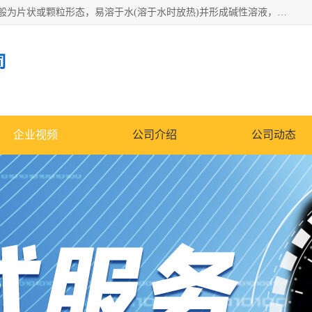
氢氧化钠化学式为NaOH，为一种具有很强腐蚀性的强碱，一般为片状或颗粒形态，易溶于水(溶于水时放热)并形成碱性溶液，另有潮解性，易吸取空气中的水蒸气(潮解)和(变质)。NaOH是化学实验室其中一种必备的化学品，亦为常见的化工品之一。纯品是无色透明的晶体。密度2.130g/cm3。熔点318.4℃。沸点1390℃。工业品含有少量的氯化和碳酸，是白色不透明的晶体。
司
企业视频
公司介绍
公司动态