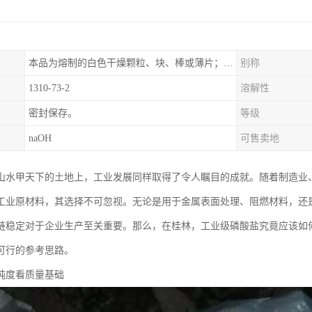
本品为熔制的白色干燥颗粒、块、棒或薄片；质坚脆。
别称
1310-73-2
溶解性
密封保存。
等级
naOH
可售卖地
山水甲天下的土地上，工业发展同样取得了令人瞩目的成就。随着制造业
工业原材料，其选择不可忽视。无论是用于金属表面处理、阻燃材料，还
链稳定对于企业生产至关重要。那么，在桂林，工业级磷酸盐究竟应该如
可行的参考思路。
纯度看质量基础