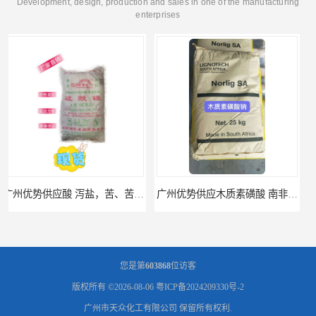
Development, design, production and sales in one of the manufacturing
enterprises
广州优势供应酸 泻盐，苦、苦盐、泻利盐 七水酸
广州优势供应木质素磺酸 南非工业木质素磺酸
您是第
603868
位访客
版权所有 ©2026-08-06
粤ICP备2024209330号-2
广州市天众化工有限公司
保留所有权利.