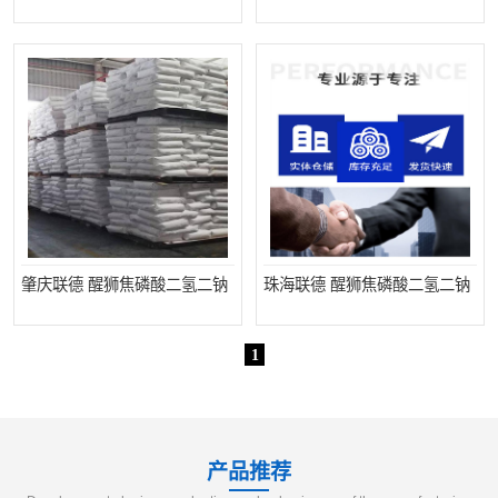
元明粉
肇庆联德 醒狮焦磷酸二氢二钠
珠海联德 醒狮焦磷酸二氢二钠
1
产品推荐