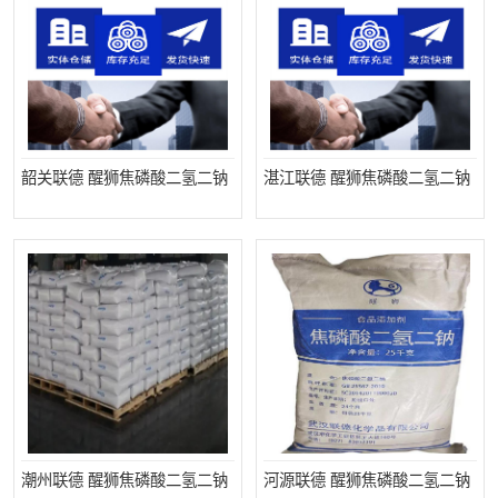
聚丙烯酰胺
一水柠檬酸
磷酸氢二钠
葡萄糖酸钠
氯酸钠
磷酸二氢钾
韶关联德 醒狮焦磷酸二氢二钠
湛江联德 醒狮焦磷酸二氢二钠
磷酸氢二钾
三聚磷酸钠
保险粉
工业白糖
过硫酸钠
过硫酸铵
尿素
碳酸氢钠
聚合硫酸铁
磷酸二氢钠
大苏打
硼酸
潮州联德 醒狮焦磷酸二氢二钠
河源联德 醒狮焦磷酸二氢二钠