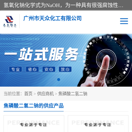
氢氧化钠化学式为NaOH，为一种具有很强腐蚀性的强碱，一般为片状或颗粒形态，易溶于水(溶于水时放热)并形成碱性溶液，另有潮解性，易吸取空气中的水蒸气(潮解)和(变质)。NaOH是化学实验室其中一种必备的化学品，亦为常见的化工品之一。纯品是无色透明的晶体。密度2.130g/cm3。熔点318.4℃。沸点1390℃。工业品含有少量的氯化和碳酸，是白色不透明的晶体。
广州市天众化工有限公司
亚硝酸钠
氢氧化钠
纯碱
硫代硫酸钠
草酸
醋酸钠
当前位置：
首页
>
供应商机
>
焦磷酸二氢二钠
聚合氯化铝
焦磷酸二氢二钠
焦磷酸二氢二钠的供应产品
焦亚硫酸钠
磷酸三钠
甲酸
一水葡萄糖