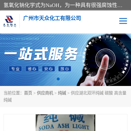
氢氧化钠化学式为NaOH，为一种具有很强腐蚀性的强碱，一般为片状或颗粒形态，易溶于水(溶于水时放热)并形成碱性溶液，另有潮解性，易吸取空气中的水蒸气(潮解)和(变质)。NaOH是化学实验室其中一种必备的化学品，亦为常见的化工品之一。纯品是无色透明的晶体。密度2.130g/cm3。熔点318.4℃。沸点1390℃。工业品含有少量的氯化和碳酸，是白色不透明的晶体。
广州市天众化工有限公司
亚硝酸钠
氢氧化钠
纯碱
硫代硫酸钠
草酸
醋酸钠
当前位置：
首页
>
供应商机
>
纯碱
> 供应湖北双环纯碱 碳酸 高含量
聚合氯化铝
焦磷酸二氢二钠
纯碱
焦亚硫酸钠
磷酸三钠
甲酸
一水葡萄糖