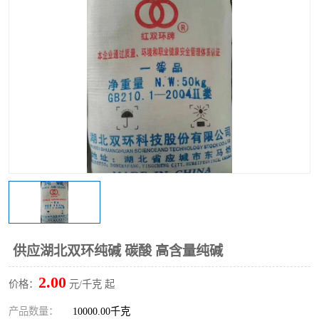
聚丙烯酰胺
一水柠檬酸
磷酸氢二钠
葡萄糖酸钠
氯酸钠
磷酸二氢钾
磷酸氢二钾
三聚磷酸钠
保险粉
工业白糖
过硫酸钠
过硫酸铵
尿素
碳酸氢钠
供应湖北双环纯碱 碳酸 高含量纯碱
聚合硫酸铁
磷酸二氢钠
2.00
价格：
元/千克 起
大苏打
硼酸
产品数量：
10000.00千克