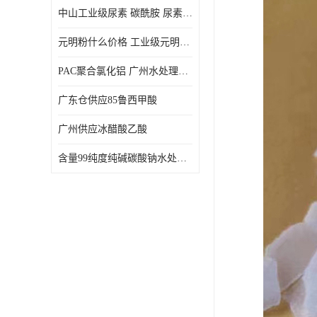
中山工业级尿素 碳酰胺 尿素是一种高浓度氮肥
元明粉什么价格 工业级元明粉 无水硫酸钠 硫酸钠 合成洗涤剂的填充料
PAC聚合氯化铝 广州水处理药剂聚合氯化铝PAC 工业污水废水城镇生活污水的净化处理
广东仓供应85鲁西甲酸
广州供应冰醋酸乙酸
含量99纯度纯碱碳酸钠水处理剂