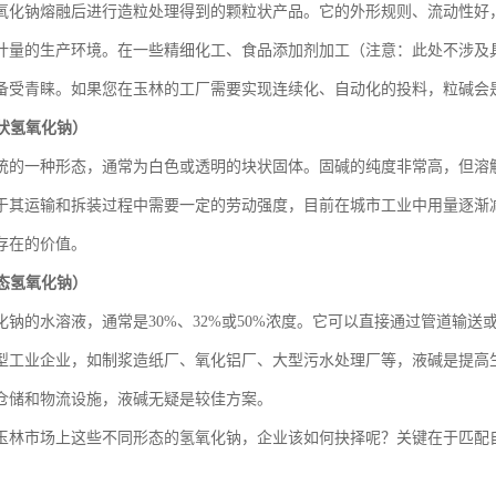
氧化钠熔融后进行造粒处理得到的颗粒状产品。它的外形规则、流动性好
计量的生产环境。在一些精细化工、食品添加剂加工（注意：此处不涉及
备受青睐。如果您在玉林的工厂需要实现连续化、自动化的投料，粒碱会
状氢氧化钠）
统的一种形态，通常为白色或透明的块状固体。固碱的纯度非常高，但溶
于其运输和拆装过程中需要一定的劳动强度，目前在城市工业中用量逐渐
存在的价值。
态氢氧化钠）
化钠的水溶液，通常是30%、32%或50%浓度。它可以直接通过管道输
型工业企业，如制浆造纸厂、氧化铝厂、大型污水处理厂等，液碱是提高
仓储和物流设施，液碱无疑是较佳方案。
玉林市场上这些不同形态的氢氧化钠，企业该如何抉择呢？关键在于匹配