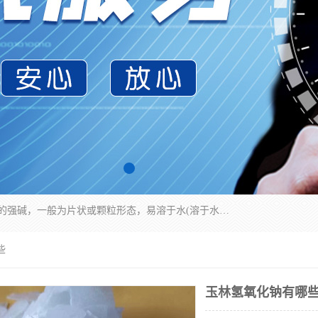
氢氧化钠化学式为NaOH，为一种具有很强腐蚀性的强碱，一般为片状或颗粒形态，易溶于水(溶于水时放热)并形成碱性溶液，另有潮解性，易吸取空气中的水蒸气(潮解)和(变质)。NaOH是化学实验室其中一种必备的化学品，亦为常见的化工品之一。纯品是无色透明的晶体。密度2.130g/cm3。熔点318.4℃。沸点1390℃。工业品含有少量的氯化和碳酸，是白色不透明的晶体。
些
玉林氢氧化钠有哪