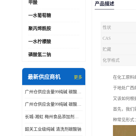
甲酸
产品描述
一水葡萄糖
性状
聚丙烯酰胺
CAS
一水柠檬酸
贮藏
磷酸氢二钠
化学格式
最新供应商机
更多
在化工原料
于地处广西
广州仓供应含量99纯碱 碳酸钠 工业级99含量水处理 酸类中和
又该如何根
广州仓供应含量99纯碱 碳酸钠 工业级99含量水处理 生活洗涤
首先，我们
长城-湘虹 梅州食品添加剂焦亚硫酸钠 作防腐剂
种常见形式
韶关工业级纯碱 清洗剂碳酸钠