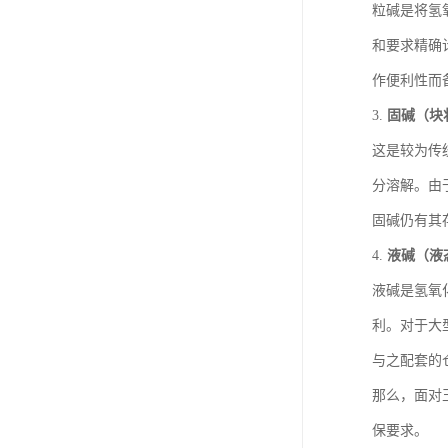
粒碱是将氢
和要求精确
作便利性而
3.
固碱（块
这是较为传
分溶解。由
固碱仍有其
4.
液碱（液
液碱是氢氧
利。对于大
与之配套的
那么，面对
保要求。