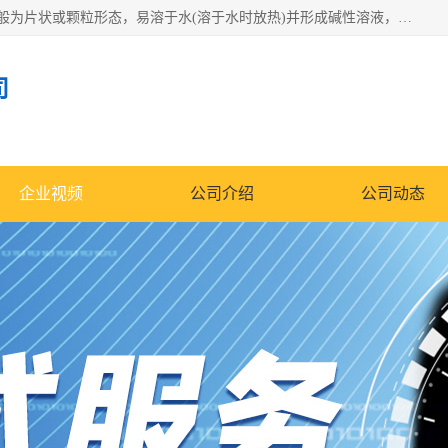
氢氧化钠化学式为NaOH，为一种具有很强腐蚀性的强碱，一般为片状或颗粒形态，易溶于水(溶于水时放热)并形成碱性溶液，另有潮解性，易吸取空气中的水蒸气(潮解)和(变质)。NaOH是化学实验室其中一种必备的化学品，亦为常见的化工品之一。纯品是无色透明的晶体。密度2.130g/cm3。熔点318.4℃。沸点1390℃。工业品含有少量的氯化和碳酸，是白色不透明的晶体。
司
企业视频
公司介绍
公司动态