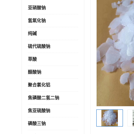
亚硝酸钠
氢氧化钠
纯碱
硫代硫酸钠
草酸
醋酸钠
聚合氯化铝
焦磷酸二氢二钠
焦亚硫酸钠
磷酸三钠