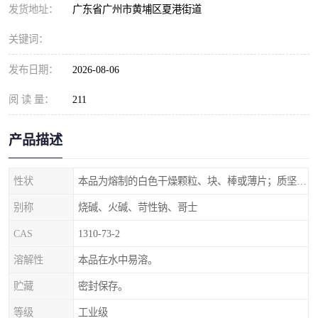
元明粉
发货地址：
广东省广州市黄埔区夏港街道
关键词：
发布日期：
2026-08-06
阅 读 量：
211
产品描述
性状
本品为熔制的白色干燥颗粒、块、棒或薄片；质坚脆。
别称
烧碱、火碱、苛性钠、哥士
CAS
1310-73-2
溶解性
本品在水中易溶。
贮藏
密封保存。
等级
工业级