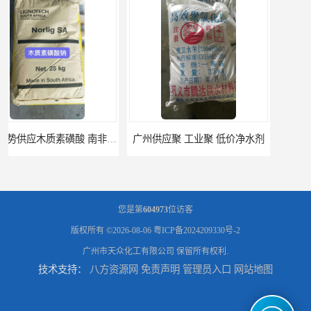
广州供应聚 工业聚 低价净水剂
供应广州 深圳 柠檬酸 山东英轩柠檬酸 二水柠檬酸
您是第
604973
位访客
版权所有 ©2026-08-06
粤ICP备2024209330号-2
广州市天众化工有限公司
保留所有权利.
技术支持：
八方资源网
免责声明
管理员入口
网站地图