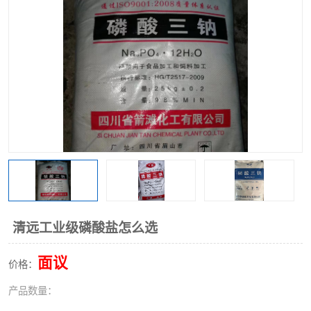
聚丙烯酰胺
一水柠檬酸
磷酸氢二钠
葡萄糖酸钠
氯酸钠
磷酸二氢钾
磷酸氢二钾
三聚磷酸钠
保险粉
工业白糖
过硫酸钠
过硫酸铵
尿素
碳酸氢钠
清远工业级磷酸盐怎么选
聚合硫酸铁
磷酸二氢钠
面议
价格：
大苏打
硼酸
产品数量：