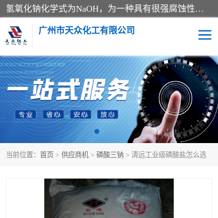
氢氧化钠化学式为NaOH，为一种具有很强腐蚀性的强碱，一般为片状或颗粒形态，易溶于水(溶于水时放热)并形成碱性溶液，另有潮解性，易吸取空气中的水蒸气(潮解)和(变质)。NaOH是化学实验室其中一种必备的化学品，亦为常见的化工品之一。纯品是无色透明的晶体。密度2.130g/cm3。熔点318.4℃。沸点1390℃。工业品含有少量的氯化和碳酸，是白色不透明的晶体。
广州市天众化工有限公司
亚硝酸钠
氢氧化钠
纯碱
硫代硫酸钠
草酸
醋酸钠
当前位置：
首页
>
供应商机
>
磷酸三钠
> 清远工业级磷酸盐怎么选
聚合氯化铝
焦磷酸二氢二钠
焦亚硫酸钠
磷酸三钠
甲酸
一水葡萄糖