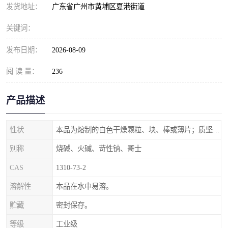
元明粉
发货地址：
广东省广州市黄埔区夏港街道
关键词：
发布日期：
2026-08-09
阅 读 量：
236
产品描述
性状
本品为熔制的白色干燥颗粒、块、棒或薄片；质坚脆。
别称
烧碱、火碱、苛性钠、哥士
CAS
1310-73-2
溶解性
本品在水中易溶。
贮藏
密封保存。
等级
工业级