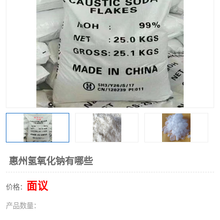
聚丙烯酰胺
一水柠檬酸
磷酸氢二钠
葡萄糖酸钠
氯酸钠
磷酸二氢钾
磷酸氢二钾
三聚磷酸钠
保险粉
工业白糖
过硫酸钠
过硫酸铵
尿素
碳酸氢钠
惠州氢氧化钠有哪些
聚合硫酸铁
磷酸二氢钠
面议
价格：
大苏打
硼酸
产品数量：