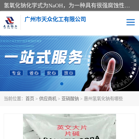
氢氧化钠化学式为NaOH，为一种具有很强腐蚀性的强碱，一般为片状或颗粒形态，易溶于水(溶于水时放热)并形成碱性溶液，另有潮解性，易吸取空气中的水蒸气(潮解)和(变质)。NaOH是化学实验室其中一种必备的化学品，亦为常见的化工品之一。纯品是无色透明的晶体。密度2.130g/cm3。熔点318.4℃。沸点1390℃。工业品含有少量的氯化和碳酸，是白色不透明的晶体。
广州市天众化工有限公司
亚硝酸钠
氢氧化钠
纯碱
硫代硫酸钠
草酸
醋酸钠
当前位置：
首页
>
供应商机
>
亚硝酸钠
> 惠州氢氧化钠有哪些
聚合氯化铝
焦磷酸二氢二钠
焦亚硫酸钠
磷酸三钠
甲酸
一水葡萄糖