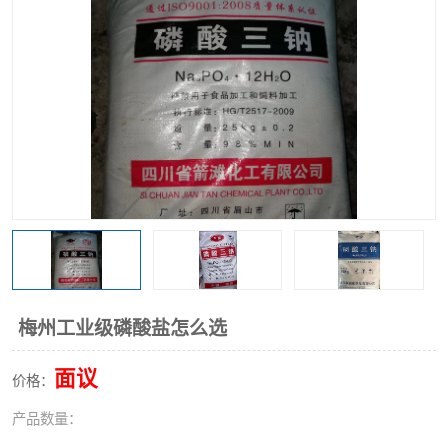
聚丙烯酰胺
一水柠檬酸
磷酸氢二钠
葡萄糖酸钠
氯酸钠
磷酸二氢钾
磷酸氢二钾
三聚磷酸钠
保险粉
工业白糖
过硫酸钠
过硫酸铵
尿素
碳酸氢钠
梅州工业级磷酸盐怎么选
聚合硫酸铁
磷酸二氢钠
面议
价格：
大苏打
硼酸
产品数量：