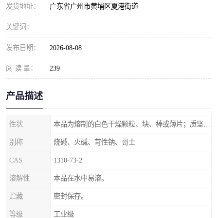
元明粉
发货地址：
广东省广州市黄埔区夏港街道
关键词：
发布日期：
2026-08-08
阅 读 量：
239
产品描述
性状
本品为熔制的白色干燥颗粒、块、棒或薄片；质坚脆。
别称
烧碱、火碱、苛性钠、哥士
CAS
1310-73-2
溶解性
本品在水中易溶。
贮藏
密封保存。
等级
工业级