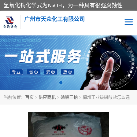
氢氧化钠化学式为NaOH，为一种具有很强腐蚀性的强碱，一般为片状或颗粒形态，易溶于水(溶于水时放热)并形成碱性溶液，另有潮解性，易吸取空气中的水蒸气(潮解)和(变质)。NaOH是化学实验室其中一种必备的化学品，亦为常见的化工品之一。纯品是无色透明的晶体。密度2.130g/cm3。熔点318.4℃。沸点1390℃。工业品含有少量的氯化和碳酸，是白色不透明的晶体。
广州市天众化工有限公司
亚硝酸钠
氢氧化钠
纯碱
硫代硫酸钠
草酸
醋酸钠
当前位置：
首页
>
供应商机
>
磷酸三钠
> 梅州工业级磷酸盐怎么选
聚合氯化铝
焦磷酸二氢二钠
焦亚硫酸钠
磷酸三钠
甲酸
一水葡萄糖