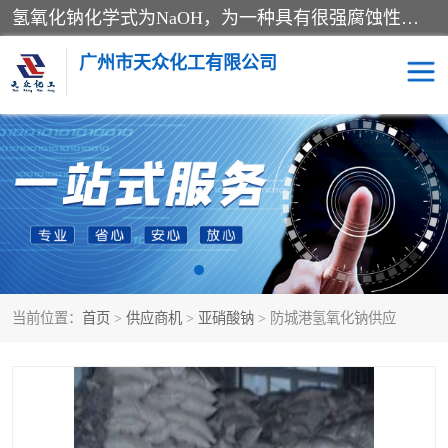
氢氧化钠化学式为NaOH，为一种具有很强腐蚀性的强碱，一般为片状或颗粒形态，易溶于水(溶于水时放热)并形成碱性溶液，另有潮解性，易吸取空气中的水蒸气(潮解)和(变质)。NaOH是化学实验室其中一种必备的化学品，亦为常见的化工品之一。纯品是无色透明的晶体。密度2.130g/cm3。熔点318.4℃。沸点1390℃。工业品含有少量的氯化和碳酸，是白色不透明的晶体。
广州市天众化工有限公司
亚硝酸钠
氢氧化钠
纯碱
硫代硫酸钠
草酸
醋酸钠
当前位置：
首页
>
供应商机
>
亚硝酸钠
> 防城港氢氧化钠供应
聚合氯化铝
焦磷酸二氢二钠
焦亚硫酸钠
磷酸三钠
甲酸
一水葡萄糖