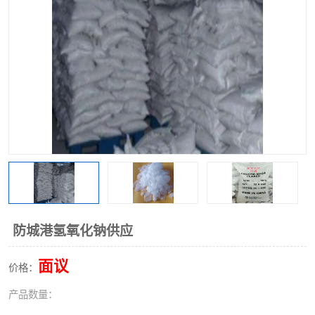
聚丙烯酰胺
一水柠檬酸
磷酸氢二钠
葡萄糖酸钠
氯酸钠
磷酸二氢钾
磷酸氢二钾
三聚磷酸钠
保险粉
工业白糖
过硫酸钠
过硫酸铵
尿素
碳酸氢钠
防城港氢氧化钠供应
聚合硫酸铁
磷酸二氢钠
面议
价格：
大苏打
硼酸
产品数量：