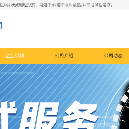
氢氧化钠化学式为NaOH，为一种具有很强腐蚀性的强碱，一般为片状或颗粒形态，易溶于水(溶于水时放热)并形成碱性溶液，另有潮解性，易吸取空气中的水蒸气(潮解)和(变质)。NaOH是化学实验室其中一种必备的化学品，亦为常见的化工品之一。纯品是无色透明的晶体。密度2.130g/cm3。熔点318.4℃。沸点1390℃。工业品含有少量的氯化和碳酸，是白色不透明的晶体。
司
企业视频
公司介绍
公司动态