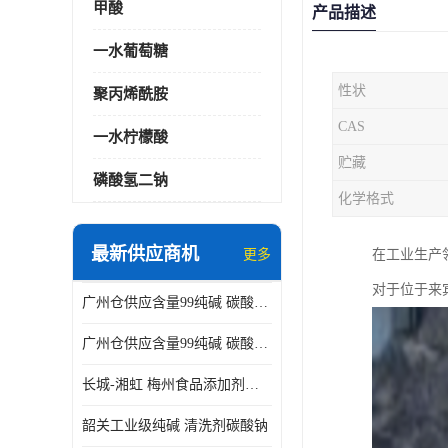
甲酸
产品描述
一水葡萄糖
性状
聚丙烯酰胺
CAS
一水柠檬酸
贮藏
磷酸氢二钠
化学格式
最新供应商机
更多
在工业生产
对于位于来
广州仓供应含量99纯碱 碳酸钠 工业级99含量水处理 酸类中和
广州仓供应含量99纯碱 碳酸钠 工业级99含量水处理 生活洗涤
长城-湘虹 梅州食品添加剂焦亚硫酸钠 作防腐剂
韶关工业级纯碱 清洗剂碳酸钠