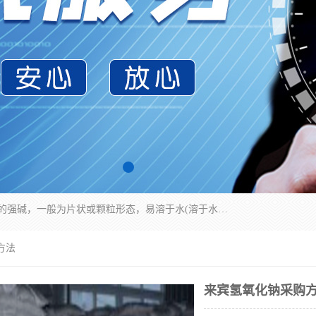
氢氧化钠化学式为NaOH，为一种具有很强腐蚀性的强碱，一般为片状或颗粒形态，易溶于水(溶于水时放热)并形成碱性溶液，另有潮解性，易吸取空气中的水蒸气(潮解)和(变质)。NaOH是化学实验室其中一种必备的化学品，亦为常见的化工品之一。纯品是无色透明的晶体。密度2.130g/cm3。熔点318.4℃。沸点1390℃。工业品含有少量的氯化和碳酸，是白色不透明的晶体。
方法
来宾氢氧化钠采购