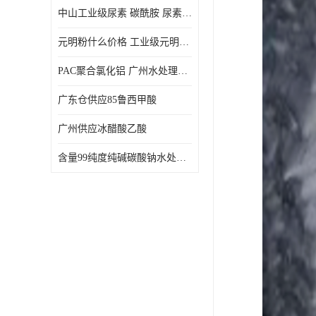
中山工业级尿素 碳酰胺 尿素是一种高浓度氮肥
元明粉什么价格 工业级元明粉 无水硫酸钠 硫酸钠 合成洗涤剂的填充料
PAC聚合氯化铝 广州水处理药剂聚合氯化铝PAC 工业污水废水城镇生活污水的净化处理
广东仓供应85鲁西甲酸
广州供应冰醋酸乙酸
含量99纯度纯碱碳酸钠水处理剂