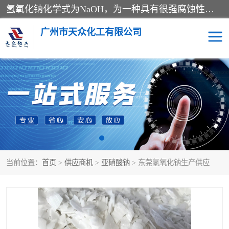
氢氧化钠化学式为NaOH，为一种具有很强腐蚀性的强碱，一般为片状或颗粒形态，易溶于水(溶于水时放热)并形成碱性溶液，另有潮解性，易吸取空气中的水蒸气(潮解)和(变质)。NaOH是化学实验室其中一种必备的化学品，亦为常见的化工品之一。纯品是无色透明的晶体。密度2.130g/cm3。熔点318.4℃。沸点1390℃。工业品含有少量的氯化和碳酸，是白色不透明的晶体。
广州市天众化工有限公司
亚硝酸钠
氢氧化钠
纯碱
硫代硫酸钠
草酸
醋酸钠
当前位置：
首页
>
供应商机
>
亚硝酸钠
> 东莞氢氧化钠生产供应
聚合氯化铝
焦磷酸二氢二钠
焦亚硫酸钠
磷酸三钠
甲酸
一水葡萄糖