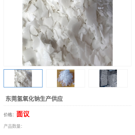
聚丙烯酰胺
一水柠檬酸
磷酸氢二钠
葡萄糖酸钠
氯酸钠
磷酸二氢钾
磷酸氢二钾
三聚磷酸钠
保险粉
工业白糖
过硫酸钠
过硫酸铵
尿素
碳酸氢钠
东莞氢氧化钠生产供应
聚合硫酸铁
磷酸二氢钠
面议
价格：
大苏打
硼酸
产品数量：