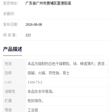
元明粉
发货地址：
广东省广州市黄埔区夏港街道
关键词：
发布日期：
2026-08-08
阅 读 量：
222
产品描述
性状
本品为熔制的白色干燥颗粒、块、棒或薄片；质坚脆。
别称
烧碱、火碱、苛性钠、哥士
CAS
1310-73-2
溶解性
本品在水中易溶。
贮藏
密封保存。
等级
工业级