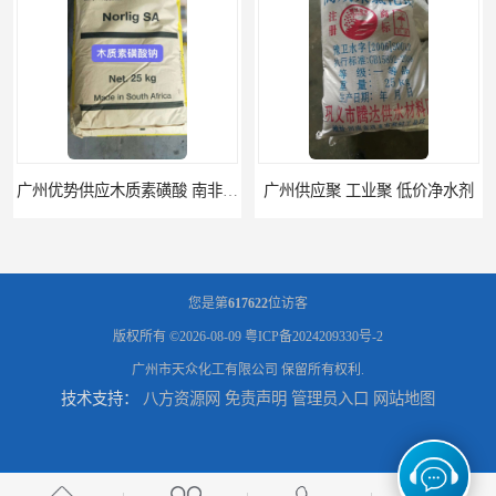
广州优势供应木质素磺酸 南非工业木质素磺酸
广州供应聚 工业聚 低价净水剂
您是第
617622
位访客
版权所有 ©2026-08-09
粤ICP备2024209330号-2
广州市天众化工有限公司
保留所有权利.
技术支持：
八方资源网
免责声明
管理员入口
网站地图
供应广州 深圳 柠檬酸 山东英轩柠檬酸 二水柠檬酸
供应碳酸 工业小苏打