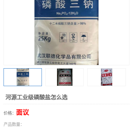
聚丙烯酰胺
一水柠檬酸
磷酸氢二钠
葡萄糖酸钠
氯酸钠
磷酸二氢钾
磷酸氢二钾
三聚磷酸钠
保险粉
工业白糖
过硫酸钠
过硫酸铵
尿素
碳酸氢钠
河源工业级磷酸盐怎么选
聚合硫酸铁
磷酸二氢钠
面议
价格：
大苏打
硼酸
产品数量：