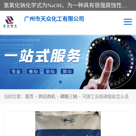
氢氧化钠化学式为NaOH，为一种具有很强腐蚀性的强碱，一般为片状或颗粒形态，易溶于水(溶于水时放热)并形成碱性溶液，另有潮解性，易吸取空气中的水蒸气(潮解)和(变质)。NaOH是化学实验室其中一种必备的化学品，亦为常见的化工品之一。纯品是无色透明的晶体。密度2.130g/cm3。熔点318.4℃。沸点1390℃。工业品含有少量的氯化和碳酸，是白色不透明的晶体。
广州市天众化工有限公司
亚硝酸钠
氢氧化钠
纯碱
硫代硫酸钠
草酸
醋酸钠
当前位置：
首页
>
供应商机
>
磷酸三钠
> 河源工业级磷酸盐怎么选
聚合氯化铝
焦磷酸二氢二钠
焦亚硫酸钠
磷酸三钠
甲酸
一水葡萄糖