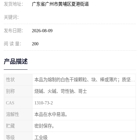
元明粉
发货地址：
广东省广州市黄埔区夏港街道
关键词：
发布日期：
2026-08-09
阅 读 量：
200
产品描述
性状
本品为熔制的白色干燥颗粒、块、棒或薄片；质坚脆。
别称
烧碱、火碱、苛性钠、哥士
CAS
1310-73-2
溶解性
本品在水中易溶。
贮藏
密封保存。
等级
工业级