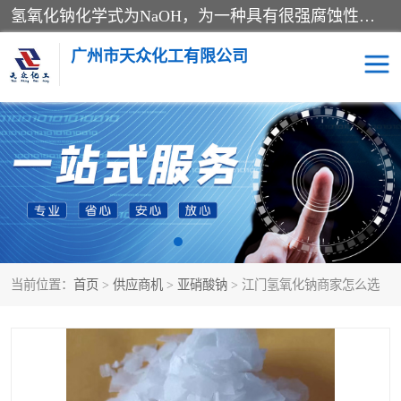
氢氧化钠化学式为NaOH，为一种具有很强腐蚀性的强碱，一般为片状或颗粒形态，易溶于水(溶于水时放热)并形成碱性溶液，另有潮解性，易吸取空气中的水蒸气(潮解)和(变质)。NaOH是化学实验室其中一种必备的化学品，亦为常见的化工品之一。纯品是无色透明的晶体。密度2.130g/cm3。熔点318.4℃。沸点1390℃。工业品含有少量的氯化和碳酸，是白色不透明的晶体。
广州市天众化工有限公司
亚硝酸钠
氢氧化钠
纯碱
硫代硫酸钠
草酸
醋酸钠
当前位置：
首页
>
供应商机
>
亚硝酸钠
> 江门氢氧化钠商家怎么选
聚合氯化铝
焦磷酸二氢二钠
焦亚硫酸钠
磷酸三钠
甲酸
一水葡萄糖