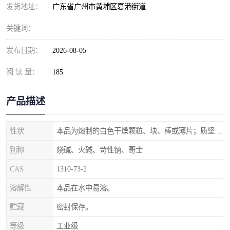
元明粉
发货地址：
广东省广州市黄埔区夏港街道
关键词：
发布日期：
2026-08-05
阅 读 量：
185
产品描述
性状
本品为熔制的白色干燥颗粒、块、棒或薄片；质坚脆。
别称
烧碱、火碱、苛性钠、哥士
CAS
1310-73-2
溶解性
本品在水中易溶。
贮藏
密封保存。
等级
工业级