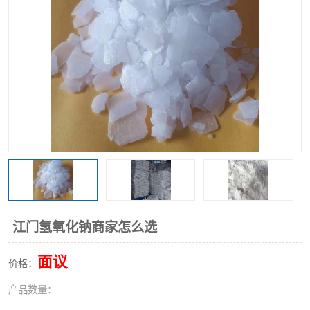
聚丙烯酰胺
一水柠檬酸
磷酸氢二钠
葡萄糖酸钠
氯酸钠
磷酸二氢钾
磷酸氢二钾
三聚磷酸钠
保险粉
工业白糖
过硫酸钠
过硫酸铵
尿素
碳酸氢钠
江门氢氧化钠商家怎么选
聚合硫酸铁
磷酸二氢钠
面议
价格：
大苏打
硼酸
产品数量：