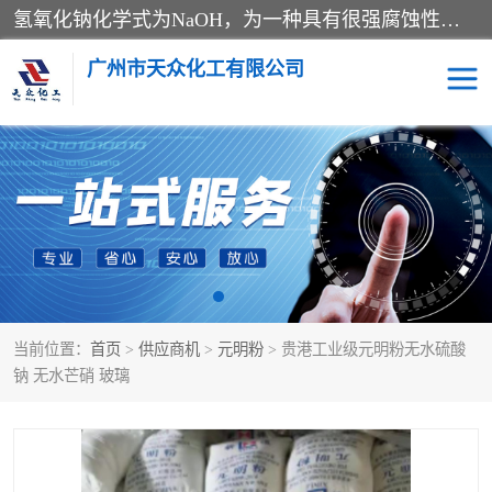
氢氧化钠化学式为NaOH，为一种具有很强腐蚀性的强碱，一般为片状或颗粒形态，易溶于水(溶于水时放热)并形成碱性溶液，另有潮解性，易吸取空气中的水蒸气(潮解)和(变质)。NaOH是化学实验室其中一种必备的化学品，亦为常见的化工品之一。纯品是无色透明的晶体。密度2.130g/cm3。熔点318.4℃。沸点1390℃。工业品含有少量的氯化和碳酸，是白色不透明的晶体。
广州市天众化工有限公司
亚硝酸钠
氢氧化钠
纯碱
硫代硫酸钠
草酸
醋酸钠
当前位置：
首页
>
供应商机
>
元明粉
> 贵港工业级元明粉无水硫酸
聚合氯化铝
焦磷酸二氢二钠
钠 无水芒硝 玻璃
焦亚硫酸钠
磷酸三钠
甲酸
一水葡萄糖