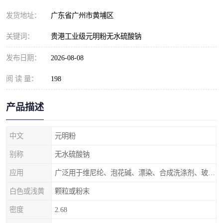
元明粉
发货地址：
广东省广州市黄埔区
关键词：
贵港工业级元明粉无水硫酸钠
发布日期：
2026-08-08
阅 读 量：
198
产品描述
中文
元明粉
别称
无水硫酸钠
应用
广泛用于维尼纶、泡花碱、漂染、合成洗涤剂、玻璃、造纸、制革、
白色或浅黄
颗粒或粉末
密度
2.68