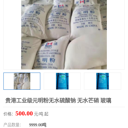
聚丙烯酰胺
一水柠檬酸
磷酸氢二钠
葡萄糖酸钠
氯酸钠
磷酸二氢钾
磷酸氢二钾
三聚磷酸钠
保险粉
工业白糖
过硫酸钠
过硫酸铵
尿素
碳酸氢钠
贵港工业级元明粉无水硫酸钠 无水芒硝 玻璃
聚合硫酸铁
磷酸二氢钠
500.00
价格：
元/吨 起
大苏打
硼酸
产品数量：
9999.00吨