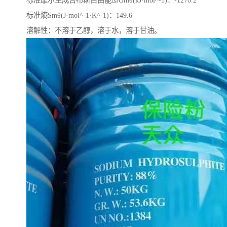
标准摩尔生成吉布斯自由能ΔfGmθ(kJ·mol^-1)：-1270.2
标准熵Smθ(J·mol^-1·K^-1)：149.6
溶解性：不溶于乙醇，溶于水，溶于甘油。