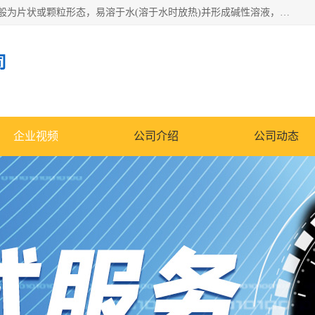
氢氧化钠化学式为NaOH，为一种具有很强腐蚀性的强碱，一般为片状或颗粒形态，易溶于水(溶于水时放热)并形成碱性溶液，另有潮解性，易吸取空气中的水蒸气(潮解)和(变质)。NaOH是化学实验室其中一种必备的化学品，亦为常见的化工品之一。纯品是无色透明的晶体。密度2.130g/cm3。熔点318.4℃。沸点1390℃。工业品含有少量的氯化和碳酸，是白色不透明的晶体。
司
企业视频
公司介绍
公司动态