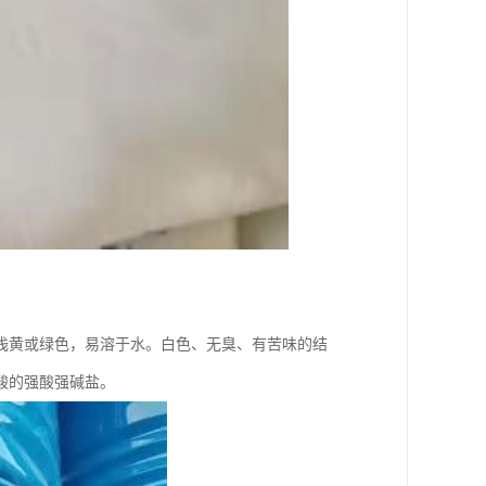
浅黄或绿色，易溶于水。白色、无臭、有苦味的结
酸的强酸强碱盐。