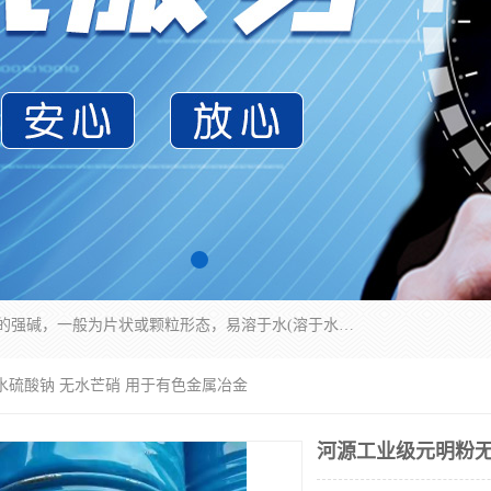
氢氧化钠化学式为NaOH，为一种具有很强腐蚀性的强碱，一般为片状或颗粒形态，易溶于水(溶于水时放热)并形成碱性溶液，另有潮解性，易吸取空气中的水蒸气(潮解)和(变质)。NaOH是化学实验室其中一种必备的化学品，亦为常见的化工品之一。纯品是无色透明的晶体。密度2.130g/cm3。熔点318.4℃。沸点1390℃。工业品含有少量的氯化和碳酸，是白色不透明的晶体。
水硫酸钠 无水芒硝 用于有色金属冶金
河源工业级元明粉无