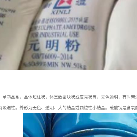
：单斜晶系，晶体短柱状，体呈致密块状或皮壳状等，无色透明，有时带
有吸湿性。外形为无色、透明、大的结晶或颗粒性小结晶。硫酸钠是含氧