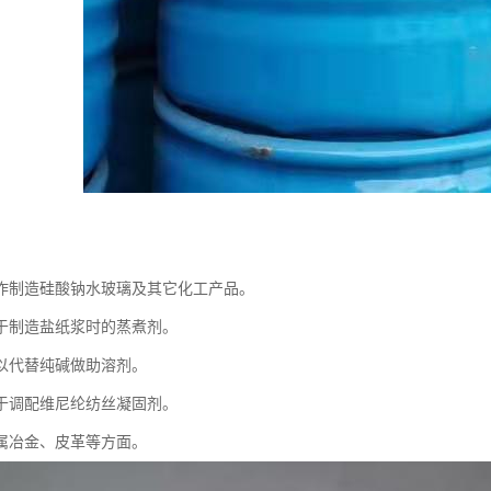
作制造硅酸钠水玻璃及其它化工产品。
于制造盐纸浆时的蒸煮剂。
以代替纯碱做助溶剂。
于调配维尼纶纺丝凝固剂。
属冶金、皮革等方面。