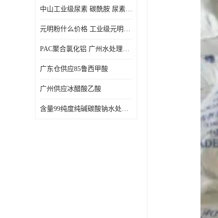
中山工业级尿素 碳酰胺 尿素是一种高浓度氮肥
元明粉什么价格 工业级元明粉 无水硫酸钠 硫酸钠 合成洗涤剂的填充料
PAC聚合氯化铝 广州水处理药剂聚合氯化铝PAC 工业污水废水城镇生活污水的净化处理
广东仓供应85鲁西甲酸
广州供应冰醋酸乙酸
含量99纯度纯碱碳酸钠水处理剂