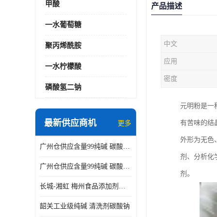
甲酸
产品描述
一水葡萄糖
中文
聚丙烯酰胺
应用
一水柠檬酸
密度
磷酸氢二钠
元明粉是一
最新供应商机
有苦味的结
更多
外形为无色
广州仓供应含量99纯碱 碳酸钠 工业级99含量水处理 酸类中和
剂、分析化
广州仓供应含量99纯碱 碳酸钠 工业级99含量水处理 生活洗涤
剂。
长城-湘虹 梅州食品添加剂焦亚硫酸钠 作防腐剂
韶关工业级纯碱 清洗剂碳酸钠