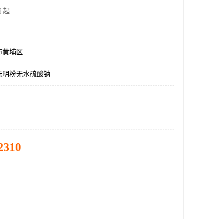
 起
市黄埔区
元明粉无水硫酸钠
2310