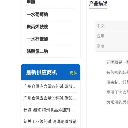
甲酸
产品描述
一水葡萄糖
中文
聚丙烯酰胺
应用
一水柠檬酸
密度
磷酸氢二钠
元明粉是一
最新供应商机
有苦味的结
更多
用来制、纸
广州仓供应含量99纯碱 碳酸钠 工业级99含量水处理 酸类中和
室用于洗去
广州仓供应含量99纯碱 碳酸钠 工业级99含量水处理 生活洗涤
为常用的后
长城-湘虹 梅州食品添加剂焦亚硫酸钠 作防腐剂
韶关工业级纯碱 清洗剂碳酸钠