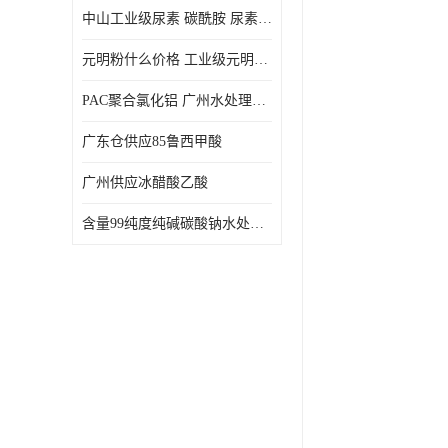
中山工业级尿素 碳酰胺 尿素是一种高浓度氮肥
元明粉什么价格 工业级元明粉 无水硫酸钠 硫酸钠 合成洗涤剂的填充料
PAC聚合氯化铝 广州水处理药剂聚合氯化铝PAC 工业污水废水城镇生活污水的净化处理
广东仓供应85鲁西甲酸
广州供应冰醋酸乙酸
含量99纯度纯碱碳酸钠水处理剂