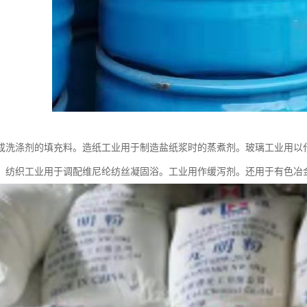
成洗涤剂的填充料。造纸工业用于制造盐纸浆时的蒸煮剂。玻璃工业用以
。纺织工业用于调配维尼纶纺丝凝固浴。工业用作缓泻剂。还用于有色冶