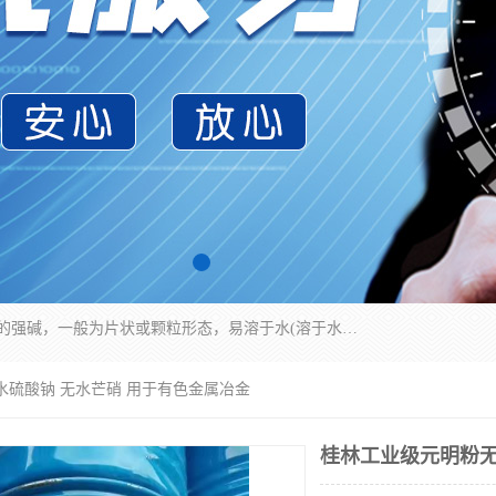
氢氧化钠化学式为NaOH，为一种具有很强腐蚀性的强碱，一般为片状或颗粒形态，易溶于水(溶于水时放热)并形成碱性溶液，另有潮解性，易吸取空气中的水蒸气(潮解)和(变质)。NaOH是化学实验室其中一种必备的化学品，亦为常见的化工品之一。纯品是无色透明的晶体。密度2.130g/cm3。熔点318.4℃。沸点1390℃。工业品含有少量的氯化和碳酸，是白色不透明的晶体。
水硫酸钠 无水芒硝 用于有色金属冶金
桂林工业级元明粉无