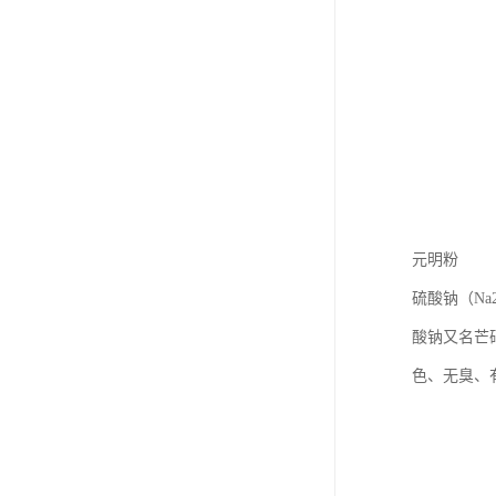
元明粉
硫酸钠（N
酸钠又名芒
色、无臭、