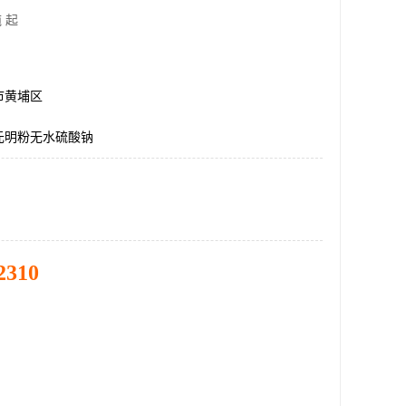
 起
市黄埔区
元明粉无水硫酸钠
2310