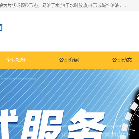
氢氧化钠化学式为NaOH，为一种具有很强腐蚀性的强碱，一般为片状或颗粒形态，易溶于水(溶于水时放热)并形成碱性溶液，另有潮解性，易吸取空气中的水蒸气(潮解)和(变质)。NaOH是化学实验室其中一种必备的化学品，亦为常见的化工品之一。纯品是无色透明的晶体。密度2.130g/cm3。熔点318.4℃。沸点1390℃。工业品含有少量的氯化和碳酸，是白色不透明的晶体。
司
企业视频
公司介绍
公司动态