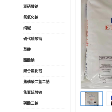
亚硝酸钠
氢氧化钠
纯碱
硫代硫酸钠
草酸
醋酸钠
聚合氯化铝
焦磷酸二氢二钠
焦亚硫酸钠
磷酸三钠