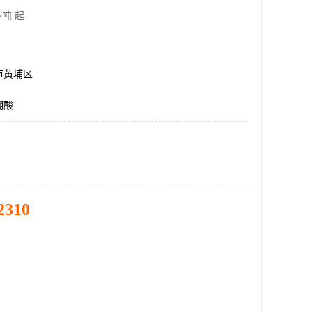
/吨 起
市黄埔区
硼酸
2310