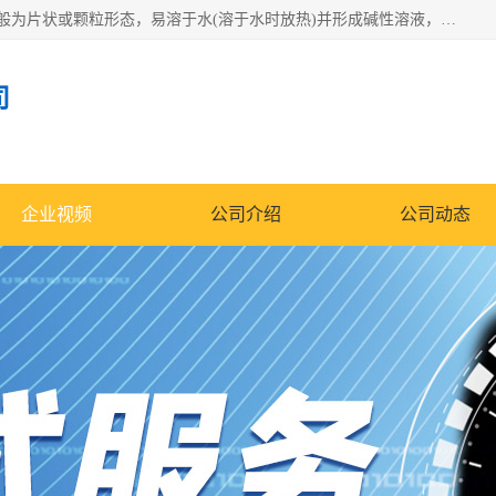
氢氧化钠化学式为NaOH，为一种具有很强腐蚀性的强碱，一般为片状或颗粒形态，易溶于水(溶于水时放热)并形成碱性溶液，另有潮解性，易吸取空气中的水蒸气(潮解)和(变质)。NaOH是化学实验室其中一种必备的化学品，亦为常见的化工品之一。纯品是无色透明的晶体。密度2.130g/cm3。熔点318.4℃。沸点1390℃。工业品含有少量的氯化和碳酸，是白色不透明的晶体。
司
企业视频
公司介绍
公司动态