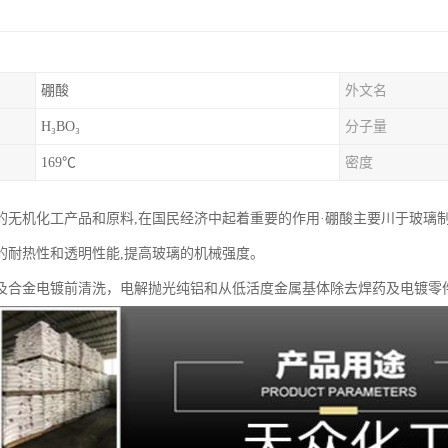
硼酸
外文名
H₃BO₃
分子量
169℃
密度
的无机化工产品和原料,在国民经济中起着重要的作用·硼酸主要川于玻璃制
的耐热性和透明性能,提高玻璃的机械强度。
及合金电镀前清洗，电解抛光纯铝和从低活度金属基体除去焊药及电镀零