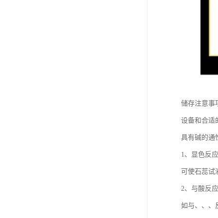
储存注意事
设备和合适
具有碱的通
1、显色反
可使石蕊试
2、与酸反
如与、、、