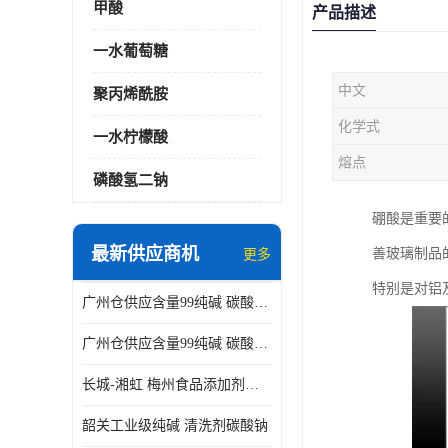
甲酸
产品描述
一水葡萄糖
中文
聚丙烯酰胺
化学式
一水柠檬酸
熔点
磷酸氢二钠
硼酸是重要
最新供应商机
善玻璃制品
更多
特别是对铝
广州仓供应含量99纯碱 碳酸钠 工业级99含量水处理 酸类中和
广州仓供应含量99纯碱 碳酸钠 工业级99含量水处理 生活洗涤
长城-湘虹 梅州食品添加剂焦亚硫酸钠 作防腐剂
韶关工业级纯碱 清洗剂碳酸钠