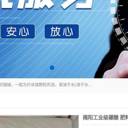
氢氧化钠化学式为NaOH，为一种具有很强腐蚀性的强碱，一般为片状或颗粒形态，易溶于水(溶于水时放热)并形成碱性溶液，另有潮解性，易吸取空气中的水蒸气(潮解)和(变质)。NaOH是化学实验室其中一种必备的化学品，亦为常见的化工品之一。纯品是无色透明的晶体。密度2.130g/cm3。熔点318.4℃。沸点1390℃。工业品含有少量的氯化和碳酸，是白色不透明的晶体。
揭阳工业级硼酸 肥