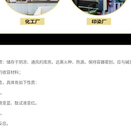
项：储存于阴凉、通风的库房。远离火种、热源。保持容器密封。应与碱
的收容材料；
性，具体有如下性质：
应。
液变蓝、酞试液变红。
应。
反应。