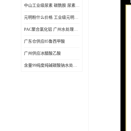
中山工业级尿素 碳酰胺 尿素是一种高浓度氮肥
元明粉什么价格 工业级元明粉 无水硫酸钠 硫酸钠 合成洗涤剂的填充料
PAC聚合氯化铝 广州水处理药剂聚合氯化铝PAC 工业污水废水城镇生活污水的净化处理
广东仓供应85鲁西甲酸
广州供应冰醋酸乙酸
含量99纯度纯碱碳酸钠水处理剂