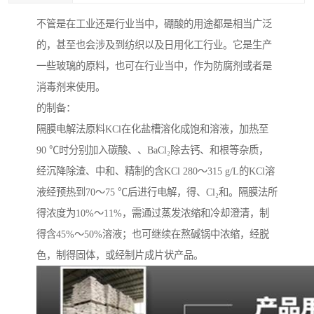
不管是在工业还是行业当中，硼酸的用途都是相当广泛
的，甚至也会涉及到纺织以及日用化工行业。它是生产
一些玻璃的原料，也可在行业当中，作为防腐剂或者是
消毒剂来使用。
的制备：
隔膜电解法原料KCl在化盐槽溶化成饱和溶液，加热至
90 ℃时分别加入碳酸、、BaCl₂除去钙、和根等杂质，
经沉降除渣、中和、精制的含KCl 280～315 g/L的KCl溶
液经预热到70～75 ℃后进行电解，得、Cl₂和。隔膜法所
得浓度为10%～11%，需通过蒸发浓缩和冷却澄清，制
得含45%～50%溶液；也可继续在熬碱锅中浓缩，经脱
色，制得固体，或经制片成片状产品。