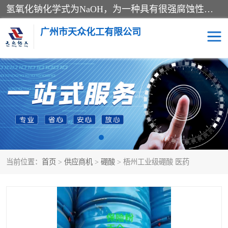
氢氧化钠化学式为NaOH，为一种具有很强腐蚀性的强碱，一般为片状或颗粒形态，易溶于水(溶于水时放热)并形成碱性溶液，另有潮解性，易吸取空气中的水蒸气(潮解)和(变质)。NaOH是化学实验室其中一种必备的化学品，亦为常见的化工品之一。纯品是无色透明的晶体。密度2.130g/cm3。熔点318.4℃。沸点1390℃。工业品含有少量的氯化和碳酸，是白色不透明的晶体。
广州市天众化工有限公司
亚硝酸钠
氢氧化钠
纯碱
硫代硫酸钠
草酸
醋酸钠
当前位置：
首页
>
供应商机
>
硼酸
> 梧州工业级硼酸 医药
聚合氯化铝
焦磷酸二氢二钠
焦亚硫酸钠
磷酸三钠
甲酸
一水葡萄糖