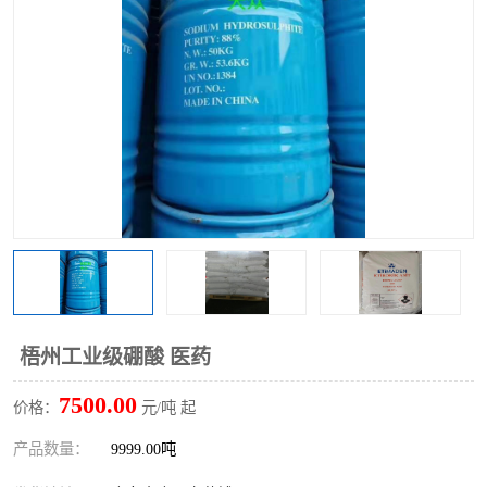
聚丙烯酰胺
一水柠檬酸
磷酸氢二钠
葡萄糖酸钠
氯酸钠
磷酸二氢钾
磷酸氢二钾
三聚磷酸钠
保险粉
工业白糖
过硫酸钠
过硫酸铵
尿素
碳酸氢钠
梧州工业级硼酸 医药
聚合硫酸铁
磷酸二氢钠
7500.00
价格：
元/吨 起
大苏打
硼酸
产品数量：
9999.00吨