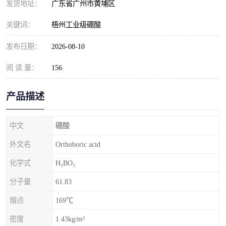
发货地址：
广东省广州市黄埔区
元明粉
关键词：
梧州工业级硼酸
发布日期：
2026-08-10
阅 读 量：
156
产品描述
中文
硼酸
外文名
Orthoboric acid
化学式
H₃BO₃
分子量
61.83
熔点
169℃
密度
1.43kg/m³