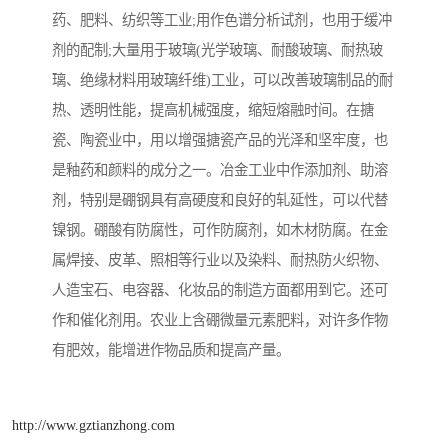
药、肥料、纺织等工业;用作色谱分析试剂，也用于缓冲
剂的配制;大量用于玻璃(光学玻璃、耐酸玻璃、耐热玻
璃、绝缘材料用玻璃纤维)工业，可以改善玻璃制品的耐
热、透明性能，提高机械强度，缩短熔融时间。在搪
瓷、陶瓷业中，用以增强搪瓷产品的光泽和坚牢度，也
是釉药和颜料的成分之一。冶金工业中作添加剂、助溶
剂，特别是硼钢具有高硬度和良好的轧延性，可以代替
镍钢。硼酸有防腐性，可作防腐剂，如木材防腐。在金
属焊接、皮革、照相等行业以及染料、耐热防火织物、
人造宝石、电容器、化妆品的制造方面都用到它。还可
作和催化剂用。农业上含硼微量元素肥料，对许多作物
有肥效，能增进作物品质和提高产量。
http://www.gztianzhong.com