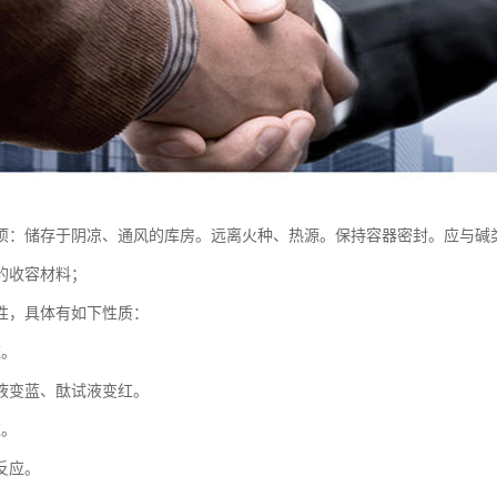
项：储存于阴凉、通风的库房。远离火种、热源。保持容器密封。应与碱
的收容材料；
性，具体有如下性质：
应。
液变蓝、酞试液变红。
应。
反应。