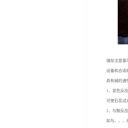
储存注意事
设备和合适
具有碱的通
1、显色反
可使石蕊试
2、与酸反
如与、、、