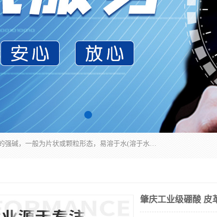
氢氧化钠化学式为NaOH，为一种具有很强腐蚀性的强碱，一般为片状或颗粒形态，易溶于水(溶于水时放热)并形成碱性溶液，另有潮解性，易吸取空气中的水蒸气(潮解)和(变质)。NaOH是化学实验室其中一种必备的化学品，亦为常见的化工品之一。纯品是无色透明的晶体。密度2.130g/cm3。熔点318.4℃。沸点1390℃。工业品含有少量的氯化和碳酸，是白色不透明的晶体。
肇庆工业级硼酸 皮