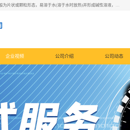
氢氧化钠化学式为NaOH，为一种具有很强腐蚀性的强碱，一般为片状或颗粒形态，易溶于水(溶于水时放热)并形成碱性溶液，另有潮解性，易吸取空气中的水蒸气(潮解)和(变质)。NaOH是化学实验室其中一种必备的化学品，亦为常见的化工品之一。纯品是无色透明的晶体。密度2.130g/cm3。熔点318.4℃。沸点1390℃。工业品含有少量的氯化和碳酸，是白色不透明的晶体。
司
企业视频
公司介绍
公司动态