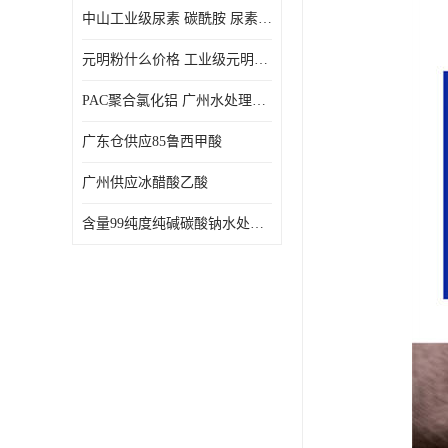
中山工业级尿素 碳酰胺 尿素是一种高浓度氮肥
元明粉什么价格 工业级元明粉 无水硫酸钠 硫酸钠 合成洗涤剂的填充料
PAC聚合氯化铝 广州水处理药剂聚合氯化铝PAC 工业污水废水城镇生活污水的净化处理
广东仓供应85鲁西甲酸
广州供应冰醋酸乙酸
含量99纯度纯碱碳酸钠水处理剂