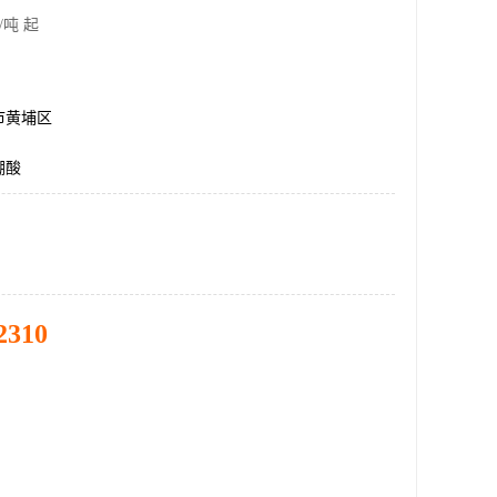
/吨 起
市黄埔区
硼酸
2310