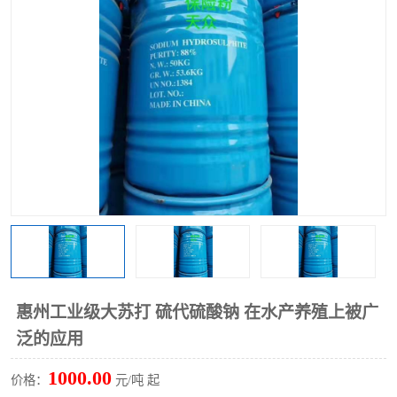
聚丙烯酰胺
一水柠檬酸
磷酸氢二钠
葡萄糖酸钠
氯酸钠
磷酸二氢钾
磷酸氢二钾
三聚磷酸钠
保险粉
工业白糖
过硫酸钠
过硫酸铵
尿素
碳酸氢钠
惠州工业级大苏打 硫代硫酸钠 在水产养殖上被广
聚合硫酸铁
磷酸二氢钠
泛的应用
大苏打
硼酸
1000.00
价格：
元/吨 起