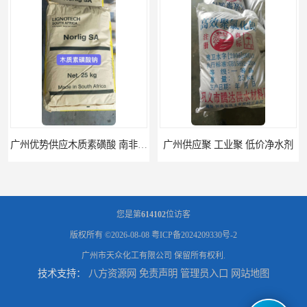
广州供应聚 工业聚 低价净水剂
供应广州 深圳 柠檬酸 山东英轩柠檬酸 二水柠檬酸
您是第
614102
位访客
版权所有 ©2026-08-08
粤ICP备2024209330号-2
广州市天众化工有限公司
保留所有权利.
技术支持：
八方资源网
免责声明
管理员入口
网站地图