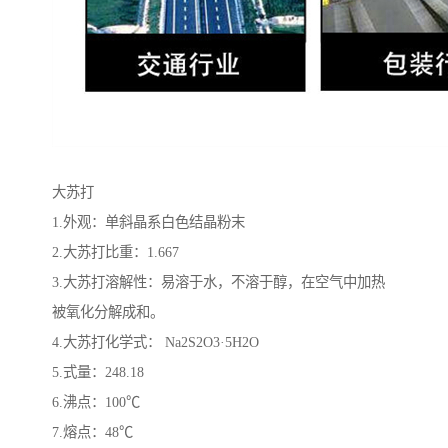
大苏打
1.外观：单斜晶系白色结晶粉末
2.大苏打比重：1.667
3.大苏打溶解性：易溶于水，不溶于醇，在空气中加热
被氧化分解成和。
4.大苏打化学式： Na2S2O3·5H2O
5.式量：248.18
6.沸点：100℃
7.熔点：48℃