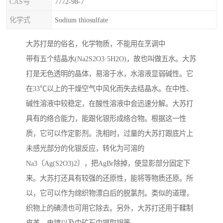
CAS号
7772-98-7
化学式
Sodium thiosulfate
大苏打是的俗名，化学物质，不能用在烹调中
带有五个结晶水(Na2S2O3·5H2O)，故也叫做五水。大苏
打是无色透明的晶体，易溶于水，水溶液显弱碱性。它
在33℃以上的干燥空气中风化而失去结晶水。在中性、
碱性溶液中较稳定，在酸性溶液中会迅速分解。大苏打
具有的络合能力，能跟化银形成络合物。根据这一性
质，它可以作定影剂。洗相时，过量的大苏打跟底片上
未感光部分的化银反应，转化为可溶的
Na3〔Ag(S2O3)2〕，把AgBr除掉，使显影部分固定下
来。大苏打还具有较强的还原性，能将等物质还原。所
以，它可以作为绵织物漂白后的脱氯剂。类似的道理，
织物上的碘渍也可用它除去。另外，大苏打还用于鞣制