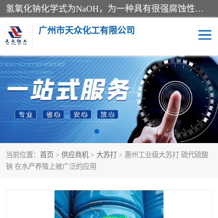
氢氧化钠化学式为NaOH，为一种具有很强腐蚀性的强碱，一般为片状或颗粒形态，易溶于水(溶于水时放热)并形成碱性溶液，另有潮解性，易吸取空气中的水蒸气(潮解)和(变质)。NaOH是化学实验室其中一种必备的化学品，亦为常见的化工品之一。纯品是无色透明的晶体。密度2.130g/cm3。熔点318.4℃。沸点1390℃。工业品含有少量的氯化和碳酸，是白色不透明的晶体。
广州市天众化工有限公司
亚硝酸钠
氢氧化钠
纯碱
硫代硫酸钠
草酸
醋酸钠
当前位置：
首页
>
供应商机
>
大苏打
> 惠州工业级大苏打 硫代硫酸
聚合氯化铝
焦磷酸二氢二钠
钠 在水产养殖上被广泛的应用
焦亚硫酸钠
磷酸三钠
甲酸
一水葡萄糖