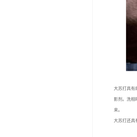
大苏打具有的
影剂。洗相时
来。
大苏打还具