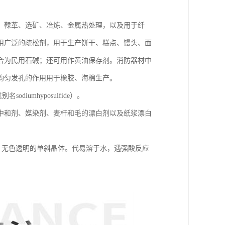
、鞣革、选矿、冶炼、金属热处理，以及用于纤
用广泛的疏松剂，用于生产饼干、糕点、馒头、面
合为民用石碱；还可用作黄油保存剂。消防器材中
均匀发孔的作用用于橡胶、海棉生产。
iumhyposulfide）。
中和剂、媒染剂、麦杆和毛的漂白剂以及纸浆漂白
的代盐，无色透明的单斜晶体。代易溶于水，遇强酸反应