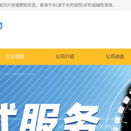
氢氧化钠化学式为NaOH，为一种具有很强腐蚀性的强碱，一般为片状或颗粒形态，易溶于水(溶于水时放热)并形成碱性溶液，另有潮解性，易吸取空气中的水蒸气(潮解)和(变质)。NaOH是化学实验室其中一种必备的化学品，亦为常见的化工品之一。纯品是无色透明的晶体。密度2.130g/cm3。熔点318.4℃。沸点1390℃。工业品含有少量的氯化和碳酸，是白色不透明的晶体。
司
企业视频
公司介绍
公司动态