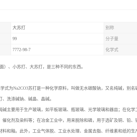
大苏打
别称
99
分子量
7772-98-7
化学式
碱面）、小苏打、大苏打，是三种不同的东西。
化学式为Na2CO3苏打是一种化学原料，叫做无水碳酸钠，又名纯碱，别
打、洗涤碱钠、碱晶、晶碱。
纯碱主要用于生产玻璃，如平板玻璃、瓶玻璃、光学玻璃和器皿；在化学
、催化剂及染料等；在冶金工业中，用来脱除和磷，用于选矿及铜、铅、
材料和釉。此外，工业气体脱、工业水处理、金属去脂、纤维素和纸的生