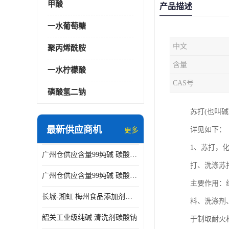
甲酸
产品描述
一水葡萄糖
中文
聚丙烯酰胺
含量
一水柠檬酸
CAS号
磷酸氢二钠
苏打(也叫
最新供应商机
详见如下：
更多
1、苏打，
广州仓供应含量99纯碱 碳酸钠 工业级99含量水处理 酸类中和
打、洗涤苏
广州仓供应含量99纯碱 碳酸钠 工业级99含量水处理 生活洗涤
主要作用：
长城-湘虹 梅州食品添加剂焦亚硫酸钠 作防腐剂
料、洗涤剂
韶关工业级纯碱 清洗剂碳酸钠
于制取耐火