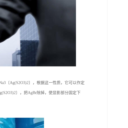
Na3〔Ag(S2O3)2〕，根据这一性质，它可以作定
2O3)2〕，把AgBr除掉，使显影部分固定下