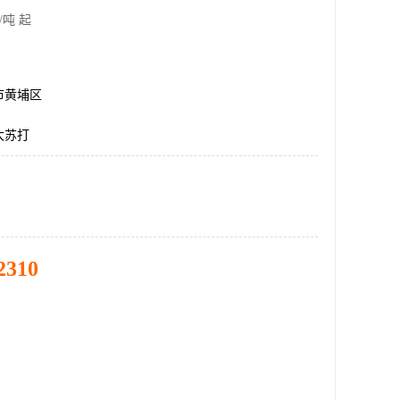
/吨 起
市黄埔区
大苏打
2310