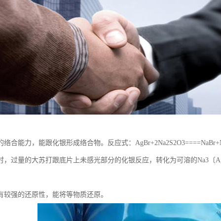
络合能力，能跟化银形成络合物。反应式：AgBr+2Na2S2O3====NaBr+
，过量的大苏打跟底片上未感光部分的化银反应，转化为可溶的Na3〔Ag(S
有较强的还原性，能将等物质还原。