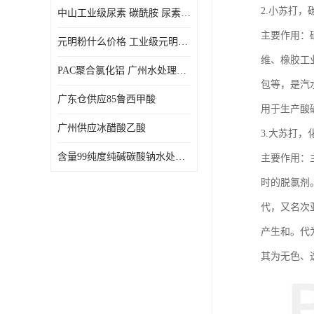
2.小苏打，
中山工业级尿素 碳酰胺 尿素是一种高浓度氮肥
主要作用：
元明粉什么价格 工业级元明粉 无水硫酸钠 硫酸钠 合成洗涤剂的填充料
维、橡胶工
PAC聚合氯化铝 广州水处理药剂聚合氯化铝PAC 工业污水废水城镇生活污水的净化处理
包等，是汽
广东仓供应85鲁西甲酸
用于生产酸
广州供应冰醋酸乙酸
3.大苏打，
含量99纯度纯碱碳酸钠水处理剂
主要作用：
时的脱氯剂
代，又名次亚
产生和。代
其为无色、