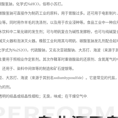
碳酸氢钠，化学式NaHCO，俗称小苏打。
碳酸氢钠可直接作为制药工业的原料，用于胃酸过多。还可用于电影制片
业等。同时用作羊毛的洗涤剂，以及用于农业浸种等。食品工业中一种应
水饮料中二氧化碳的发生剂；可与明矾复合为碱性发酵粉，也可与纯碱复
碱灭火器和泡沫灭火器。橡胶工业利用其与明矾、碳酸氢钠发孔剂配合起
化学式为Na2S2O3，代硫酸钠，又名次亚硫酸钠、大苏打、海波（来源于其别名sod
主要用于照相业作定影剂。其次作鞣革时重铬酸盐的还原剂、含氮尾气的
。还用于、染料中间体等的制造和矿石提银等。
、大苏打、海波（来源于其别名sodiumhyposulfide）。它是常见
为的剂。
透明的结晶或结晶性细粒；无臭，味咸；在干燥空气中.