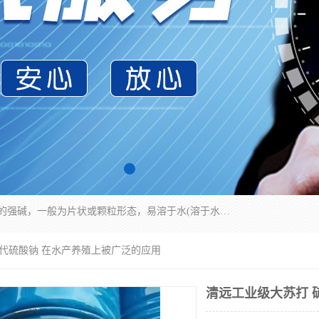
氢氧化钠化学式为NaOH，为一种具有很强腐蚀性的强碱，一般为片状或颗粒形态，易溶于水(溶于水时放热)并形成碱性溶液，另有潮解性，易吸取空气中的水蒸气(潮解)和(变质)。NaOH是化学实验室其中一种必备的化学品，亦为常见的化工品之一。纯品是无色透明的晶体。密度2.130g/cm3。熔点318.4℃。沸点1390℃。工业品含有少量的氯化和碳酸，是白色不透明的晶体。
硫代硫酸钠 在水产养殖上被广泛的应用
清远工业级大苏打 