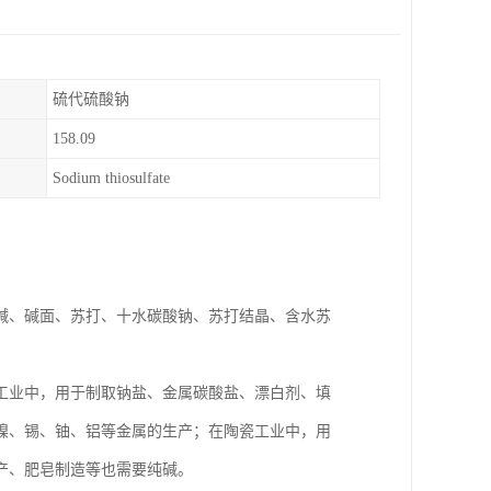
硫代硫酸钠
158.09
Sodium thiosulfate
名碱、碱面、苏打、十水碳酸钠、苏打结晶、含水苏
工业中，用于制取钠盐、金属碳酸盐、漂白剂、填
镍、锡、铀、铝等金属的生产；在陶瓷工业中，用
产、肥皂制造等也需要纯碱。