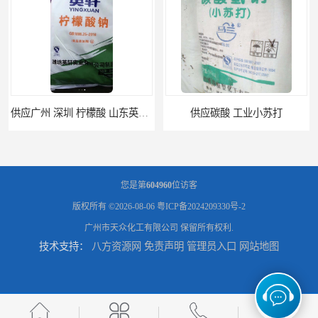
供应碳酸 工业小苏打
供应湖北双环纯碱 碳酸 高含量纯碱
您是第
604960
位访客
版权所有 ©2026-08-06
粤ICP备2024209330号-2
广州市天众化工有限公司
保留所有权利.
技术支持：
八方资源网
免责声明
管理员入口
网站地图
供应 广东广西 工业白糖 污水处理
优势供应广州 佛山 揭阳 消泡剂