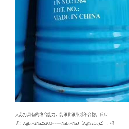
大苏打具有的络合能力，能跟化银形成络合物。反应
式：AgBr+2Na2S2O3====NaBr+Na3〔Ag(S2O3)2〕，根