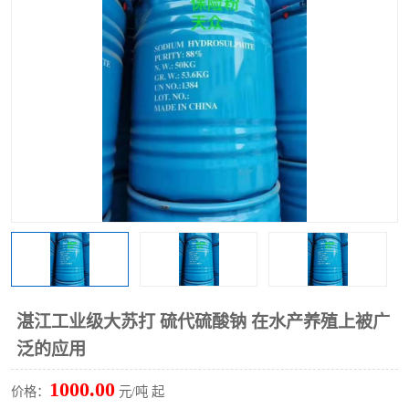
聚丙烯酰胺
一水柠檬酸
磷酸氢二钠
葡萄糖酸钠
氯酸钠
磷酸二氢钾
磷酸氢二钾
三聚磷酸钠
保险粉
工业白糖
过硫酸钠
过硫酸铵
尿素
碳酸氢钠
湛江工业级大苏打 硫代硫酸钠 在水产养殖上被广
聚合硫酸铁
磷酸二氢钠
泛的应用
大苏打
硼酸
1000.00
价格：
元/吨 起