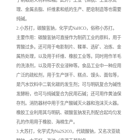
于制取耐火材料和釉。此外，工业气体脱、工业水处
理、金属去脂、纤维素和纸的生产、肥皂制造等也需要
纯碱。
2.小苏打，碳酸氢钠，化学式NaHCO，俗称小苏打。
主要作用：碳酸氢钠可直接作为制药工业的原料，用于
胃酸过多。还可用于电影制片、鞣革、选矿、冶炼、金
属热处理，以及用于纤维、橡胶工业等。同时用作羊毛
的洗涤剂，以及用于农业浸种等。食品工业中一种应用
广泛的疏松剂，用于生产饼干、糕点、馒头、面包等，
是汽水饮料中二氧化碳的发生剂；可与明矾复合为碱性
发酵粉，也可与纯碱复合为民用石碱；还可用作黄油保
存剂。消防器材中用于生产酸碱灭火器和泡沫灭火器。
橡胶工业利用其与明矾、碳酸氢钠发孔剂配合起均匀发
孔的作用用于橡胶、海棉生产。
3.大苏打，化学式为Na2S2O3，代硫酸钠，又名次亚硫