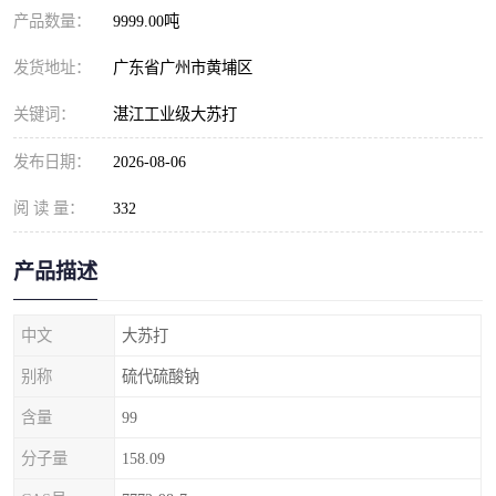
元明粉
产品数量：
9999.00吨
发货地址：
广东省广州市黄埔区
关键词：
湛江工业级大苏打
发布日期：
2026-08-06
阅 读 量：
332
产品描述
中文
大苏打
别称
硫代硫酸钠
含量
99
分子量
158.09