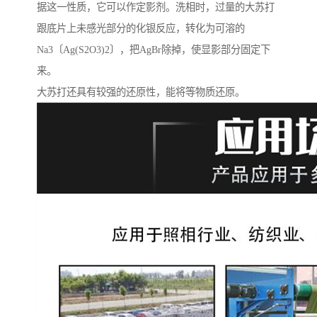
据这一性质，它可以作定影剂。洗相时，过量的大苏打
跟底片上未感光部分的化银反应，转化为可溶的
Na3〔Ag(S2O3)2〕，把AgBr除掉，使显影部分固定下
来。
大苏打还具有较强的还原性，能将等物质还原。