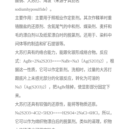
酸钠、大苏打、海波（来源于其别名
sodiumhyposulfide）。
主要作用：主要用于照相业作定影剂。其次作鞣革时重
铬酸盐的还原剂、含氮尾气的中和剂、媒染剂、麦杆和
毛的漂白剂以及纸浆漂白时的脱氯剂。还用于、染料中
间体等的制造和矿石提银等。
大苏打具有的络合能力，能跟化银形成络合物。反应
式：AgBr+2Na2S2O3====NaBr+Na3〔Ag(S2O3)2〕，根
据这一性质，它可以作定影剂。洗相时，过量的大苏打
跟底片上未感光部分的化银反应，转化为可溶的
Na3〔Ag(S2O3)2〕，把AgBr除掉，使显影部分固定下
来。
大苏打还具有较强的还原性，能将等物质还原。
Na2S2O3+4Cl2+5H2O====H2SO4+2NaCl+6HCl，所以，
它可以作为绵织物漂白后的脱氯剂。类似的道理，织物