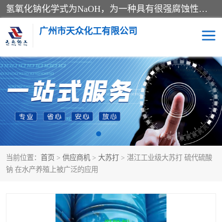
氢氧化钠化学式为NaOH，为一种具有很强腐蚀性的强碱，一般为片状或颗粒形态，易溶于水(溶于水时放热)并形成碱性溶液，另有潮解性，易吸取空气中的水蒸气(潮解)和(变质)。NaOH是化学实验室其中一种必备的化学品，亦为常见的化工品之一。纯品是无色透明的晶体。密度2.130g/cm3。熔点318.4℃。沸点1390℃。工业品含有少量的氯化和碳酸，是白色不透明的晶体。
广州市天众化工有限公司
亚硝酸钠
氢氧化钠
纯碱
硫代硫酸钠
草酸
醋酸钠
当前位置：
首页
>
供应商机
>
大苏打
> 湛江工业级大苏打 硫代硫酸
聚合氯化铝
焦磷酸二氢二钠
钠 在水产养殖上被广泛的应用
焦亚硫酸钠
磷酸三钠
甲酸
一水葡萄糖