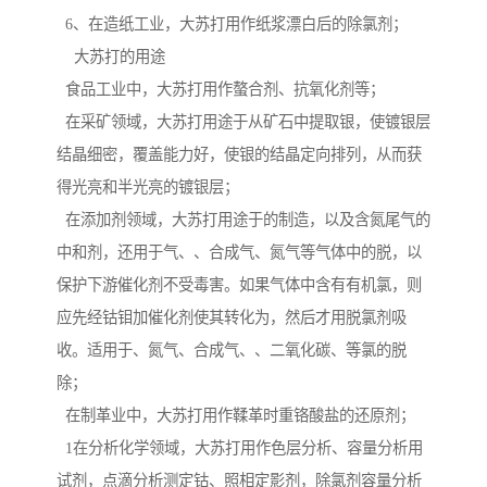
6、在造纸工业，大苏打用作纸浆漂白后的除氯剂；
大苏打的用途
食品工业中，大苏打用作螯合剂、抗氧化剂等；
在采矿领域，大苏打用途于从矿石中提取银，使镀银层
结晶细密，覆盖能力好，使银的结晶定向排列，从而获
得光亮和半光亮的镀银层；
在添加剂领域，大苏打用途于的制造，以及含氮尾气的
中和剂，还用于气、、合成气、氮气等气体中的脱，以
保护下游催化剂不受毒害。如果气体中含有有机氯，则
应先经钴钼加催化剂使其转化为，然后才用脱氯剂吸
收。适用于、氮气、合成气、、二氧化碳、等氯的脱
除；
在制革业中，大苏打用作鞣革时重铬酸盐的还原剂；
1在分析化学领域，大苏打用作色层分析、容量分析用
试剂，点滴分析测定钴、照相定影剂，除氯剂容量分析