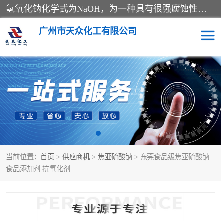
氢氧化钠化学式为NaOH，为一种具有很强腐蚀性的强碱，一般为片状或颗粒形态，易溶于水(溶于水时放热)并形成碱性溶液，另有潮解性，易吸取空气中的水蒸气(潮解)和(变质)。NaOH是化学实验室其中一种必备的化学品，亦为常见的化工品之一。纯品是无色透明的晶体。密度2.130g/cm3。熔点318.4℃。沸点1390℃。工业品含有少量的氯化和碳酸，是白色不透明的晶体。
广州市天众化工有限公司
亚硝酸钠
氢氧化钠
纯碱
硫代硫酸钠
草酸
醋酸钠
当前位置：
首页
>
供应商机
>
焦亚硫酸钠
> 东莞食品级焦亚硫酸钠
聚合氯化铝
焦磷酸二氢二钠
食品添加剂 抗氧化剂
焦亚硫酸钠
磷酸三钠
甲酸
一水葡萄糖