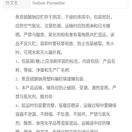
外文名
Sodium Pyrosulfite
焦亚硫酸钠应贮存于阴凉、干燥的库房中。包装密封，
应防空气氧化，注意防潮，运输时应防雨淋和日光曝
晒。严禁与酸类、氧化剂和有害有毒物质共贮混运，该
品不宜久贮。装卸时要轻拿轻放、防止包装破裂，失火
时，可用水和灭火器扑救。
1、包装袋(桶)上应涂刷牢固的标志，内容包括：产品名
称、等级、净重和生产厂名称;
2、焦亚硫酸钠用塑料编织袋或桶包装;
3、本产品运输，储存应防止破损、受潮、遇热变质。严
禁与氧化剂、酸共存;
4、起运时包装要完整，装载应稳妥，运输过程中要确保
容器不泄漏、不倒塌、不坠落、不损坏。严禁与氧化
剂、酸类、食用化学品等混装混运。运输途中应防曝