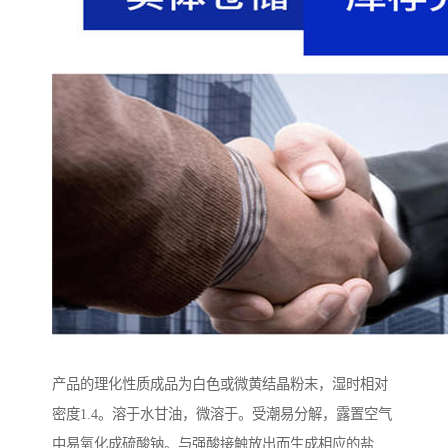
产品的理化性质成品为白色或微黄结晶粉末，湿时相对
密度1.4。溶于水甘油，微溶于。受潮易分解，露置空气
中易氧化成硫酸钠。与强酸接触放出而生成相应的盐