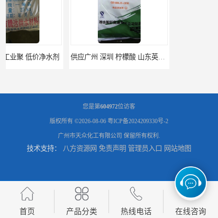
供应广州 深圳 柠檬酸 山东英轩柠檬酸 二水柠檬酸
供应碳酸 工业小苏打
您是第
604972
位访客
版权所有 ©2026-08-06
粤ICP备2024209330号-2
广州市天众化工有限公司
保留所有权利.
技术支持：
八方资源网
免责声明
管理员入口
网站地图
供应湖北双环纯碱 碳酸 高含量纯碱
供应 广东广西 工业白糖 污水处理
首页
产品分类
热线电话
在线咨询