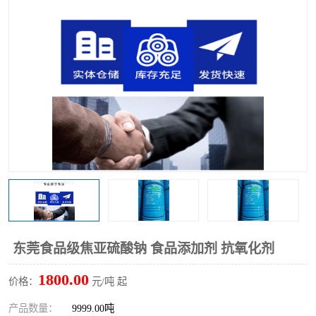
聚丙烯酰胺
一水柠檬酸
磷酸氢二钠
葡萄糖酸钠
氯酸钠
磷酸二氢钾
磷酸氢二钾
三聚磷酸钠
保险粉
工业白糖
过硫酸钠
过硫酸铵
尿素
碳酸氢钠
东莞食品级焦亚硫酸钠 食品添加剂 抗氧化剂
聚合硫酸铁
磷酸二氢钠
1800.00
价格：
元/吨 起
大苏打
硼酸
产品数量：
9999.00吨