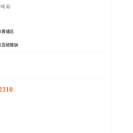
/吨 起
市黄埔区
焦亚硫酸钠
2310