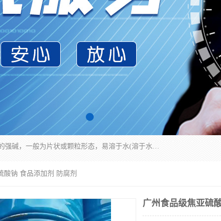
氢氧化钠化学式为NaOH，为一种具有很强腐蚀性的强碱，一般为片状或颗粒形态，易溶于水(溶于水时放热)并形成碱性溶液，另有潮解性，易吸取空气中的水蒸气(潮解)和(变质)。NaOH是化学实验室其中一种必备的化学品，亦为常见的化工品之一。纯品是无色透明的晶体。密度2.130g/cm3。熔点318.4℃。沸点1390℃。工业品含有少量的氯化和碳酸，是白色不透明的晶体。
硫酸钠 食品添加剂 防腐剂
广州食品级焦亚硫酸