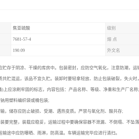
焦亚硫酸
级别
7681-57-4
熔 点
190.09
外文名
应贮存于阴凉、干燥的库房中。包装密封，应防空气氧化，注意防潮，运
质共贮混运，该品不宜久贮。装卸时要轻拿轻放、防止包装破裂，失火时
(桶)上应涂刷牢固的标志，内容包括：产品名称、等级、净重和生产厂名称
酸钠用塑料编织袋或桶包装;
运输，储存应防止破损、受潮、遇热变质。严禁与氧化剂、酸共存;
包装要完整，装载应稳妥，运输过程中要确保容器不泄漏、不倒塌、不坠
运输途中应防曝晒、雨淋，防高温。车辆运输完毕应进行清扫。