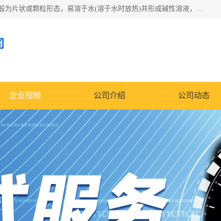
氢氧化钠化学式为NaOH，为一种具有很强腐蚀性的强碱，一般为片状或颗粒形态，易溶于水(溶于水时放热)并形成碱性溶液，另有潮解性，易吸取空气中的水蒸气(潮解)和(变质)。NaOH是化学实验室其中一种必备的化学品，亦为常见的化工品之一。纯品是无色透明的晶体。密度2.130g/cm3。熔点318.4℃。沸点1390℃。工业品含有少量的氯化和碳酸，是白色不透明的晶体。
司
企业视频
公司介绍
公司动态