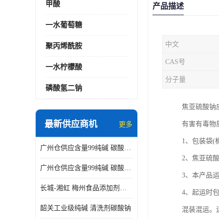
甲酸
产品描述
一水葡萄糖
中文
聚丙烯酰胺
CAS号
一水柠檬酸
分子量
磷酸氢二钠
焦亚硫酸钠
最新供应商机
有害有毒物
更多
1、包装袋
广州仓供应含量99纯碱 碳酸钠 工业级99含量水处理 酸类中和
2、焦亚硫
广州仓供应含量99纯碱 碳酸钠 工业级99含量水处理 生活洗涤
3、本产品
长城-湘虹 梅州食品添加剂焦亚硫酸钠 作防腐剂
4、起运时
韶关工业级纯碱 清洗剂碳酸钠
混装混运。