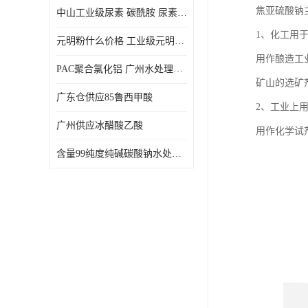
焦亚硫酸钠
中山工业级尿素 碳酰胺 尿素是一种高浓度氮肥
1、化工用
元明粉什么价格 工业级元明粉 无水硫酸钠 硫酸钠 合成洗涤剂的填充料
用作酿造工
PAC聚合氯化铝 广州水处理药剂聚合氯化铝PAC 工业污水废水城镇生活污水的净化处理
矿山的选矿
广东仓供应85鲁西甲酸
2、工业上
广州供应冰醋酸乙酸
用作化学试
含量99纯度纯碱碳酸钠水处理剂