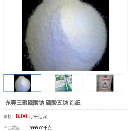
聚丙烯酰胺
一水柠檬酸
磷酸氢二钠
葡萄糖酸钠
氯酸钠
磷酸二氢钾
磷酸氢二钾
三聚磷酸钠
保险粉
工业白糖
过硫酸钠
过硫酸铵
尿素
碳酸氢钠
东莞三聚磷酸钠 磷酸五钠 造纸
聚合硫酸铁
磷酸二氢钠
8.00
价格：
元/千克 起
大苏打
硼酸
产品数量：
9999.00千克