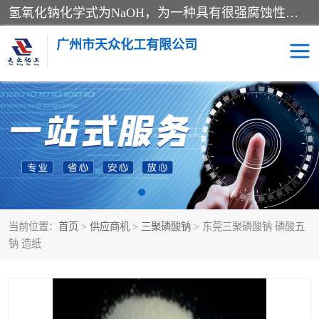
氢氧化钠化学式为NaOH，为一种具有很强腐蚀性的强碱，一般为片状或颗粒形态，易溶于水(溶于水时放热)并形成碱性溶液，另有潮解性，易吸取空气中的水蒸气(潮解)和(变质)。NaOH是化学实验室其中一种必备的化学品，亦为常见的化工品之一。纯品是无色透明的晶体。密度2.130g/cm3。熔点318.4℃。沸点1390℃。工业品含有少量的氯化和碳酸，是白色不透明的晶体。
广州市天众化工有限公司
亚硝酸钠
氢氧化钠
纯碱
硫代硫酸钠
草酸
醋酸钠
当前位置：
首页
>
供应商机
>
三聚磷酸钠
> 东莞三聚磷酸钠 磷酸五
聚合氯化铝
焦磷酸二氢二钠
钠 造纸
焦亚硫酸钠
磷酸三钠
甲酸
一水葡萄糖