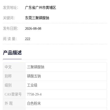
元明粉
发货地址：
广东省广州市黄埔区
关键词：
东莞三聚磷酸钠
发布日期：
2026-08-08
阅 读 量：
222
产品描述
中文
三聚磷酸钠
别称
磷酸五钠
级别
工业级
CAS登录号
7758-29-4
外 观
白色粉末