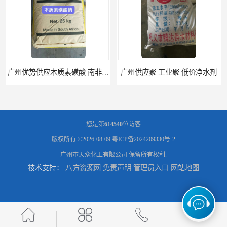
广州优势供应木质素磺酸 南非工业木质素磺酸
广州供应聚 工业聚 低价净水剂
您是第
614540
位访客
版权所有 ©2026-08-09
粤ICP备2024209330号-2
广州市天众化工有限公司
保留所有权利.
技术支持：
八方资源网
免责声明
管理员入口
网站地图
供应广州 深圳 柠檬酸 山东英轩柠檬酸 二水柠檬酸
供应碳酸 工业小苏打