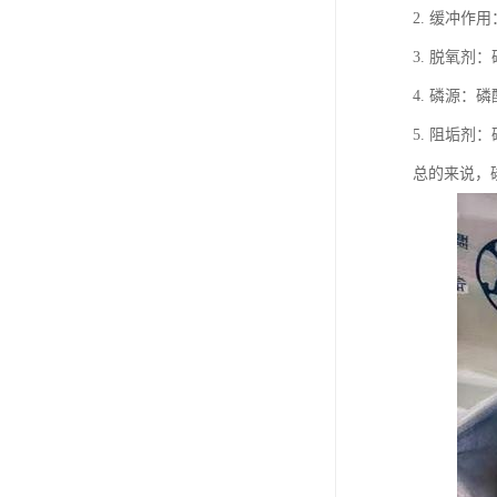
2. 缓冲
3. 脱氧
4. 磷源
5. 阻垢
总的来说，