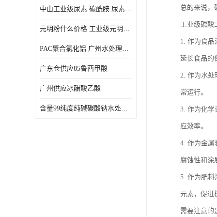
总的来说，
中山工业级尿素 碳酰胺 尿素是一种高浓度氮肥
工业级磷酸
元明粉什么价格 工业级元明粉 无水硫酸钠 硫酸钠 合成洗涤剂的填充料
1. 作为
PAC聚合氯化铝 广州水处理药剂聚合氯化铝PAC 工业污水废水城镇生活污水的净化处理
延长食品的
广东仓供应85鲁西甲酸
2. 作为
广州供应冰醋酸乙酸
常运行。
含量99纯度纯碱碳酸钠水处理剂
3. 作为
应效率。
4. 作为
腐蚀性和涂
5. 作为
元素，促进
需要注意的