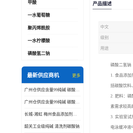
甲酸
产品描述
一水葡萄糖
中文
聚丙烯酰胺
级别
一水柠檬酸
用途
磷酸氢二钠
磷酸二氢钠
最新供应商机
1. 食品
更多
括碳酸饮料
广州仓供应含量99纯碱 碳酸钠 工业级99含量水处理 酸类中和
2. 肥料
广州仓供应含量99纯碱 碳酸钠 工业级99含量水处理 生活洗涤
素需求较高
长城-湘虹 梅州食品添加剂焦亚硫酸钠 作防腐剂
3. 实验
韶关工业级纯碱 清洗剂碳酸钠
电泳缓冲液