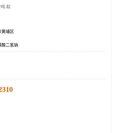
/吨 起
市黄埔区
磷酸二氢钠
2310