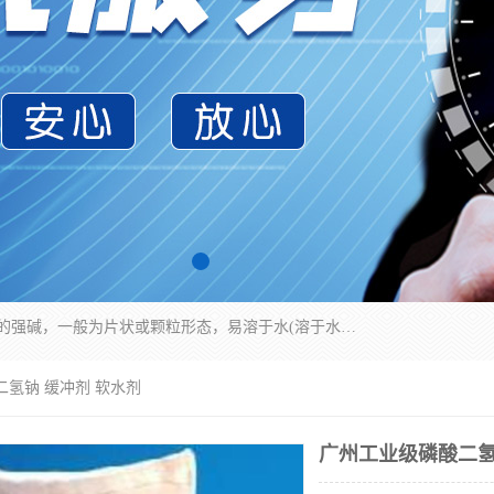
氢氧化钠化学式为NaOH，为一种具有很强腐蚀性的强碱，一般为片状或颗粒形态，易溶于水(溶于水时放热)并形成碱性溶液，另有潮解性，易吸取空气中的水蒸气(潮解)和(变质)。NaOH是化学实验室其中一种必备的化学品，亦为常见的化工品之一。纯品是无色透明的晶体。密度2.130g/cm3。熔点318.4℃。沸点1390℃。工业品含有少量的氯化和碳酸，是白色不透明的晶体。
二氢钠 缓冲剂 软水剂
广州工业级磷酸二氢