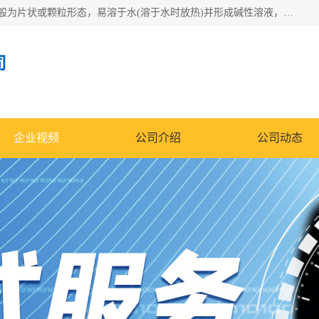
氢氧化钠化学式为NaOH，为一种具有很强腐蚀性的强碱，一般为片状或颗粒形态，易溶于水(溶于水时放热)并形成碱性溶液，另有潮解性，易吸取空气中的水蒸气(潮解)和(变质)。NaOH是化学实验室其中一种必备的化学品，亦为常见的化工品之一。纯品是无色透明的晶体。密度2.130g/cm3。熔点318.4℃。沸点1390℃。工业品含有少量的氯化和碳酸，是白色不透明的晶体。
司
企业视频
公司介绍
公司动态