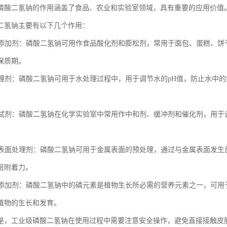
磷酸二氢钠的作用涵盖了食品、农业和实验室领域，具有重要的应用价值
二氢钠主要有以下几个作用：
食品添加剂：磷酸二氢钠可用作食品酸化剂和膨松剂，常用于面包、蛋糕、
保质期。
水处理剂：磷酸二氢钠可用于水处理过程中，用于调节水的pH值，防止水中
化学试剂：磷酸二氢钠在化学实验室中常用作中和剂、缓冲剂和催化剂，用
金属表面处理剂：磷酸二氢钠可用于金属表面的预处理，通过与金属表面发
层附着力。
肥料添加剂：磷酸二氢钠中的磷元素是植物生长所必需的营养元素之一，可
植物的生长和发育。
是，工业级磷酸二氢钠在使用过程中需要注意安全操作，避免直接接触皮