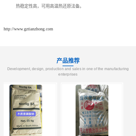
热稳定性高，可用高温热还原法备。
http://www.gztianzhong.com
产品推荐
Development, design, production and sales in one of the manufacturing
enterprises