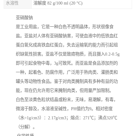
水溶性
溶解度 82 g/100 ml (20 °C)
亚硝酸钠
是工业用盐，它是一种白色不透明晶体，形状很像食
盐。亚盐对人体有亚硝酸钠害，可使血液中的低铁血红
蛋白氧化成高铁血红蛋白，失去运输氧的能力而引起组
织缺氧性损害。亚盐不仅是致癌物质，而且摄入0.2-0.5g
即可引起食物中毒，3g可致死。而亚盐是食品添加剂的
一种，起着色、防腐作用，广泛用于熟肉类、灌肠类和
罐头等动物性食品。鉴于对肉类腌制具有多种有益的功
能，现在仍允许用它来腌制肉类，但用量严加限制。
白色至淡黄色粒状结晶或粉末，无味，易潮解，有毒，
微溶于醇及，水溶液呈碱性，PH值约为9。相对密度
（水=1g/cm3）：2.17g/cm3；熔点：271℃；沸点320℃
（分解）。