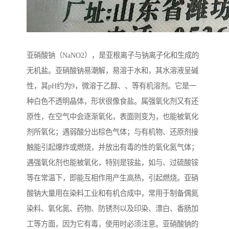
亚硝酸钠（NaNO2），是亚根离子与钠离子化和生成的
无机盐。亚硝酸钠易潮解，易溶于水和，其水溶液呈碱
性，其pH约为9，微溶于乙醇、、等有机溶剂。它是一
种白色不透明晶体，形状很像食盐。属强氧化剂又有还
原性，在空气中会逐渐氧化，表面则变为，也能被氧化
剂所氧化；遇弱酸分出棕色气体；与有机物、还原剂接
触能引起爆炸或燃烧，并放出有毒的性的氧化氮气体；
遇强氧化剂也能被氧化，特别是铵盐，如与、过硫酸铵
等在常温下，即能互相作用产生高热，引起燃烧。亚硝
酸钠大量用在染料工业和有机合成中，常用于制备偶氮
染料、氧化氮、药物、防锈剂以及印染、漂白、香肠加
工等方面，因为它有毒，使用时必须注意。亚硝酸钠的