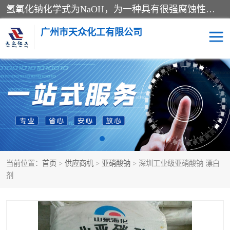
氢氧化钠化学式为NaOH，为一种具有很强腐蚀性的强碱，一般为片状或颗粒形态，易溶于水(溶于水时放热)并形成碱性溶液，另有潮解性，易吸取空气中的水蒸气(潮解)和(变质)。NaOH是化学实验室其中一种必备的化学品，亦为常见的化工品之一。纯品是无色透明的晶体。密度2.130g/cm3。熔点318.4℃。沸点1390℃。工业品含有少量的氯化和碳酸，是白色不透明的晶体。
广州市天众化工有限公司
亚硝酸钠
氢氧化钠
纯碱
硫代硫酸钠
草酸
醋酸钠
当前位置：
首页
>
供应商机
>
亚硝酸钠
> 深圳工业级亚硝酸钠 漂白
聚合氯化铝
焦磷酸二氢二钠
剂
焦亚硫酸钠
磷酸三钠
甲酸
一水葡萄糖