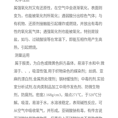
化学性质
属强氧化剂又有还原性，在空气中会逐渐氧化，表面则
变为，也能被氧化剂所氧化；遇弱酸分出棕色气体；与
有机物、还原剂接触能引起爆炸或燃烧，并放出有毒的
性的氧化氮气体；遇强氧化剂也能被氧化，特别是铵
盐，如与、过硫酸铵等在常温下，即能互相作用产生高
热，引起燃烧。
测量运用
属于胺类，为白色或微黄色斜方晶体，易溶于水和中,微
溶于、、，吸湿性强,用于织物染色的媒染剂；丝绸、亚
麻的漂白剂,金属热处理剂；钢材缓蚀剂；中毒的剂,实验
室分析试剂,在肉类制品加工中用作发色剂、防微生物
剂，防腐剂。密度2.168g/cm3，熔点271℃，于320℃分
解。吸湿，易溶于水，水溶液稳定，表现碱性反应，可
从空气中吸收氧气，并形成。亚硝酸钠有毒，有传言说