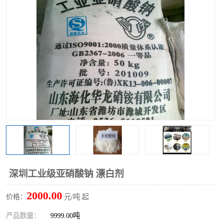
聚丙烯酰胺
一水柠檬酸
磷酸氢二钠
葡萄糖酸钠
氯酸钠
磷酸二氢钾
磷酸氢二钾
三聚磷酸钠
保险粉
工业白糖
过硫酸钠
过硫酸铵
尿素
碳酸氢钠
深圳工业级亚硝酸钠 漂白剂
聚合硫酸铁
磷酸二氢钠
2000.00
价格：
元/吨 起
大苏打
硼酸
产品数量：
9999.00吨