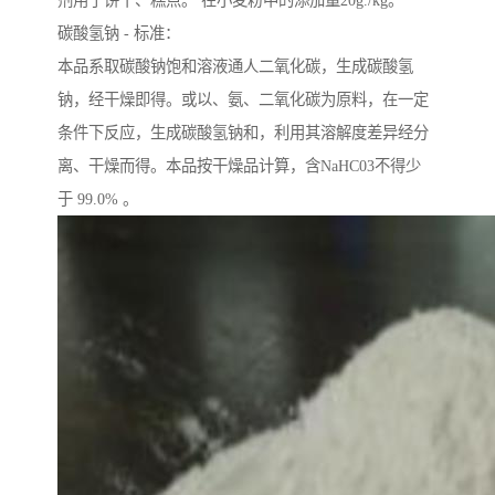
剂用于饼干、糕点。 在小麦粉中的添加量20g./kg。
碳酸氢钠 - 标准：
本品系取碳酸钠饱和溶液通人二氧化碳，生成碳酸氢
钠，经干燥即得。或以、氨、二氧化碳为原料，在一定
条件下反应，生成碳酸氢钠和，利用其溶解度差异经分
离、干燥而得。本品按干燥品计算，含NaHC03不得少
于 99.0% 。