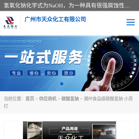
氢氧化钠化学式为NaOH，为一种具有很强腐蚀性的强碱，一般为片状或颗粒形态，易溶于水(溶于水时放热)并形成碱性溶液，另有潮解性，易吸取空气中的水蒸气(潮解)和(变质)。NaOH是化学实验室其中一种必备的化学品，亦为常见的化工品之一。纯品是无色透明的晶体。密度2.130g/cm3。熔点318.4℃。沸点1390℃。工业品含有少量的氯化和碳酸，是白色不透明的晶体。
广州市天众化工有限公司
亚硝酸钠
氢氧化钠
纯碱
硫代硫酸钠
草酸
醋酸钠
当前位置：
首页
>
供应商机
>
碳酸氢钠
> 潮州食品级碳酸氢钠 小苏
聚合氯化铝
焦磷酸二氢二钠
打
焦亚硫酸钠
磷酸三钠
甲酸
一水葡萄糖