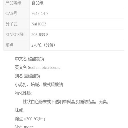
产品等级
食品级
CAS号
7647-14-7
分子式
NaHCO3
EINECS登录号
205-633-8
熔点
270℃（分解）
中文名 碳酸氢钠
英文名 Sodium bicarbonate
别名 重碳酸钠
小苏打、培碱、酸式碳酸钠
物化性质：
性状白色粉末或不透明单斜晶系细微结晶。无臭，
味咸。
熔点 >300 °C(lit.)
沸点 851°C