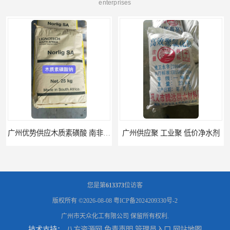
enterprises
广州优势供应木质素磺酸 南非工业木质素磺酸
广州供应聚 工业聚 低价净水剂
您是第
613373
位访客
版权所有 ©2026-08-08
粤ICP备2024209330号-2
广州市天众化工有限公司
保留所有权利.
技术支持：
八方资源网
免责声明
管理员入口
网站地图