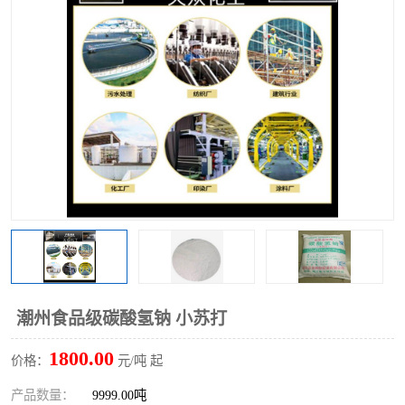
聚丙烯酰胺
一水柠檬酸
磷酸氢二钠
葡萄糖酸钠
氯酸钠
磷酸二氢钾
磷酸氢二钾
三聚磷酸钠
保险粉
工业白糖
过硫酸钠
过硫酸铵
尿素
碳酸氢钠
潮州食品级碳酸氢钠 小苏打
聚合硫酸铁
磷酸二氢钠
1800.00
价格：
元/吨 起
大苏打
硼酸
产品数量：
9999.00吨