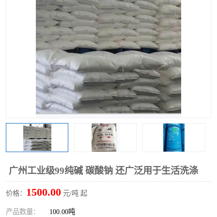
聚丙烯酰胺
一水柠檬酸
磷酸氢二钠
葡萄糖酸钠
氯酸钠
磷酸二氢钾
磷酸氢二钾
三聚磷酸钠
保险粉
工业白糖
过硫酸钠
过硫酸铵
尿素
碳酸氢钠
广州工业级99纯碱 碳酸钠 还广泛用于生活洗涤
聚合硫酸铁
磷酸二氢钠
1500.00
价格：
元/吨 起
大苏打
硼酸
产品数量：
100.00吨