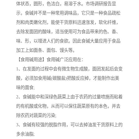
体状态，圆形，色洁白，易溶于水。市场调研报告显
示，食碱并不是一种常用调味品，它只是一种食品疏松
剂和肉类嫩化剂，能使干货原料迅速涨发，软化纤维，
去除发面团的酸味，适当使用可为食品带来的色、香、
味、形，以增进人们的食欲。因此食碱大量应用于食品
加工上如面条、面包、馒头等。
【食用碱用途】食用碱广泛应用在：
1、在发面的过程中会有微生物生成酸，面团发起后会变
酸，必须加食用碱(碳酸盐)把酸反应掉，才能制作出美
味的面食;
2、食碱能中和深绿色蔬菜上由于农药的过量喷施而粘着
的有机酸或化物，从而可以保住蔬菜原有的本色，并去
除农药对蔬菜的污染;
3、食碱有较强的脱脂作用，可以去掉油发干货原料上的
多余油脂;