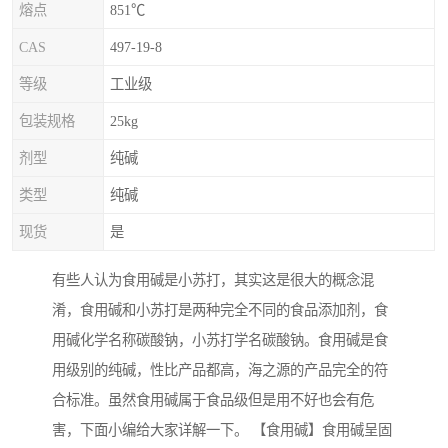
熔点
851℃
CAS
497-19-8
等级
工业级
包装规格
25kg
剂型
纯碱
类型
纯碱
现货
是
有些人认为食用碱是小苏打，其实这是很大的概念混
淆，食用碱和小苏打是两种完全不同的食品添加剂，食
用碱化学名称碳酸钠，小苏打学名碳酸钠。食用碱是食
用级别的纯碱，性比产品都高，海之源的产品完全的符
合标准。虽然食用碱属于食品级但是用不好也会有危
害，下面小编给大家详解一下。 【食用碱】食用碱呈固