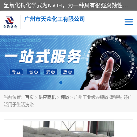
氢氧化钠化学式为NaOH，为一种具有很强腐蚀性的强碱，一般为片状或颗粒形态，易溶于水(溶于水时放热)并形成碱性溶液，另有潮解性，易吸取空气中的水蒸气(潮解)和(变质)。NaOH是化学实验室其中一种必备的化学品，亦为常见的化工品之一。纯品是无色透明的晶体。密度2.130g/cm3。熔点318.4℃。沸点1390℃。工业品含有少量的氯化和碳酸，是白色不透明的晶体。
广州市天众化工有限公司
亚硝酸钠
氢氧化钠
纯碱
硫代硫酸钠
草酸
醋酸钠
当前位置：
首页
>
供应商机
>
纯碱
> 广州工业级99纯碱 碳酸钠 还广
聚合氯化铝
焦磷酸二氢二钠
泛用于生活洗涤
焦亚硫酸钠
磷酸三钠
甲酸
一水葡萄糖