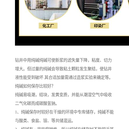
钻井中用纯碱纯碱可使新浆的滤失量下降，粘度、切力
增大。但过量的纯碱会导致粘土颗粒发生聚结，使钻井
液性能受到破坏.其合适加量需通过造浆实验来确定等。
纯碱如何保存比较好？
纯碱易吸潮，结块，发黄变质，并能从潮湿空气中吸收
二气化碳而成碳酸氢钠。
1、纯碱保存时较好在干燥的环境中专库储存，纯碱不能
与酸类、食盐、铵、等共储混运。