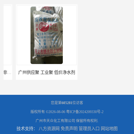
广州供应聚 工业聚 低价净水剂
供应广州 深圳 柠檬酸 山东英轩柠檬酸 二水柠檬酸
您是第
605281
位访客
版权所有 ©2026-08-06
粤ICP备2024209330号-2
广州市天众化工有限公司
保留所有权利.
技术支持：
八方资源网
免责声明
管理员入口
网站地图