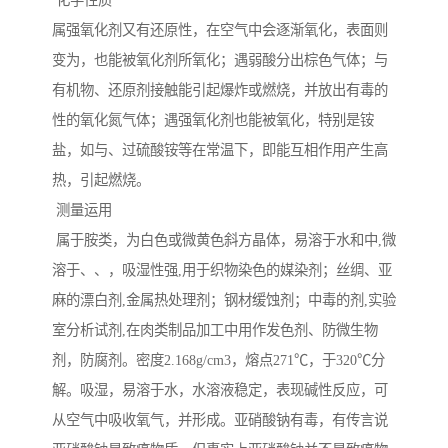
化学性质
属强氧化剂又有还原性，在空气中会逐渐氧化，表面则
变为，也能被氧化剂所氧化；遇弱酸分出棕色气体；与
有机物、还原剂接触能引起爆炸或燃烧，并放出有毒的
性的氧化氮气体；遇强氧化剂也能被氧化，特别是铵
盐，如与、过硫酸铵等在常温下，即能互相作用产生高
热，引起燃烧。
测量运用
属于胺类，为白色或微黄色斜方晶体，易溶于水和中,微
溶于、、，吸湿性强,用于织物染色的媒染剂；丝绸、亚
麻的漂白剂,金属热处理剂；钢材缓蚀剂；中毒的剂,实验
室分析试剂,在肉类制品加工中用作发色剂、防微生物
剂，防腐剂。密度2.168g/cm3，熔点271℃，于320℃分
解。吸湿，易溶于水，水溶液稳定，表现碱性反应，可
从空气中吸收氧气，并形成。亚硝酸钠有毒，有传言说