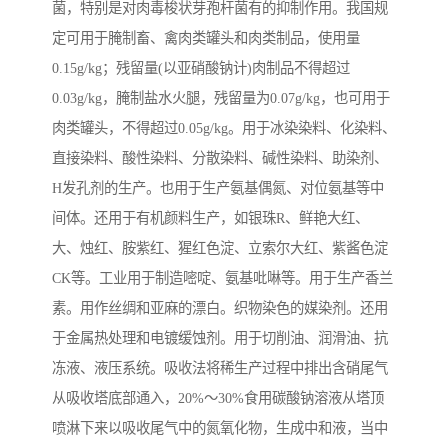
菌，特别是对肉毒梭状芽孢杆菌有的抑制作用。我国规
定可用于腌制畜、禽肉类罐头和肉类制品，使用量
0.15g/kg；残留量(以亚硝酸钠计)肉制品不得超过
0.03g/kg，腌制盐水火腿，残留量为0.07g/kg，也可用于
肉类罐头，不得超过0.05g/kg。用于冰染染料、化染料、
直接染料、酸性染料、分散染料、碱性染料、助染剂、
H发孔剂的生产。也用于生产氨基偶氮、对位氨基等中
间体。还用于有机颜料生产，如银珠R、鲜艳大红、
大、烛红、胺紫红、猩红色淀、立索尔大红、紫酱色淀
CK等。工业用于制造嘧啶、氨基吡啉等。用于生产香兰
素。用作丝绸和亚麻的漂白。织物染色的媒染剂。还用
于金属热处理和电镀缓蚀剂。用于切削油、润滑油、抗
冻液、液压系统。吸收法将稀生产过程中排出含硝尾气
从吸收塔底部通入，20%～30%食用碳酸钠溶液从塔顶
喷淋下来以吸收尾气中的氮氧化物，生成中和液，当中