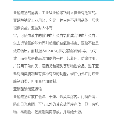
亚硝酸钠的危害，工业级亚硝酸钠对人体是有危害的。
亚硝酸钠是工业用盐，它是一种白色不透明晶体，形状
很像食盐。亚盐对人体有
害，可使血液中的低铁血红蛋白氧化成高铁血红蛋白，
失去运输氧的能力而引起组织缺氧性损害。亚盐不仅是
致癌物质，而且摄入0.2-0.5g即可引起食物中毒，3g可
致。而亚盐是食品添加剂的一种，起着色、防腐作用，
广泛用于熟肉类、灌肠类和罐头等动物性食品。鉴于亚
盐对肉类腌制具有多种有益的功能，现在仍允许用它来
腌制肉类，但用量严加限制。
亚硝酸钠储藏运输
亚硝酸钠宜放在低温、干燥、通风库房内。门窗严密，
防止日光直晒。可与以外的其它盐同库存放，但与有机
物、易燃物、还原剂隔离存放，并隔绝火源。