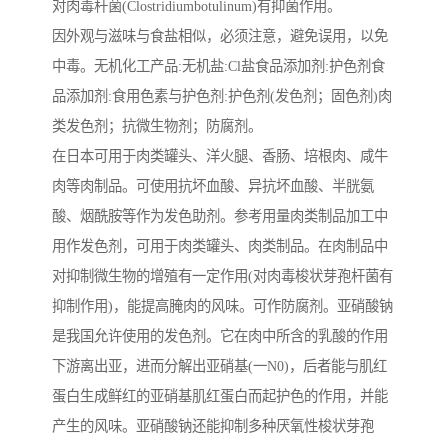
对肉毒杆菌(Clostridiumbotulinum)有抑菌作用。
因外观与滋味与食盐相似，必须注意，避免误用，以免
中毒。无机化工产品:无机盐:Cl盐食品添加剂:护色剂食
品添加剂:食用色素与护色剂:护色剂(发色剂；固色剂)肉
类发色剂；抗微生物剂；防腐剂。
在日本可用于肉类罐头、洋火腿、香肠、培根肉、咸牛
肉等肉制品。可使用抗坏血酸、异抗坏血酸、半胱氨
酸、烟酰胺等作为发色助剂。参考用量肉类制品加工中
用作发色剂，可用于肉类罐头、肉类制品。在肉制品中
对抑制微生物的增殖有一定作用(对肉毒梭状芽孢杆菌有
抑制作用)，能提高腌肉的风味。可作防腐剂。亚硝酸钠
是我国允许使用的发色剂。它在肉中所含的乳酸的作用
下游离出亚，进而分解出亚硝基(一N0)，后者能与肌红
蛋白生成鲜红的亚硝基肌红蛋白而起护色的作用，并能
产生的风味。亚硝酸钠还能抑制多种厌氧性梭状芽孢