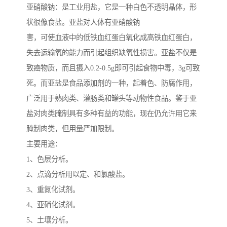
亚硝酸钠：是工业用盐，它是一种白色不透明晶体，形
状很像食盐。亚盐对人体有亚硝酸钠
害，可使血液中的低铁血红蛋白氧化成高铁血红蛋白，
失去运输氧的能力而引起组织缺氧性损害。亚盐不仅是
致癌物质，而且摄入0.2-0.5g即可引起食物中毒，3g可致
死。而亚盐是食品添加剂的一种，起着色、防腐作用，
广泛用于熟肉类、灌肠类和罐头等动物性食品。鉴于亚
盐对肉类腌制具有多种有益的功能，现在仍允许用它来
腌制肉类，但用量严加限制。
主要用途：
1、色层分析。
2、点滴分析用以定、和氯酸盐。
3、重氮化试剂。
4、亚硝化试剂。
5、土壤分析。