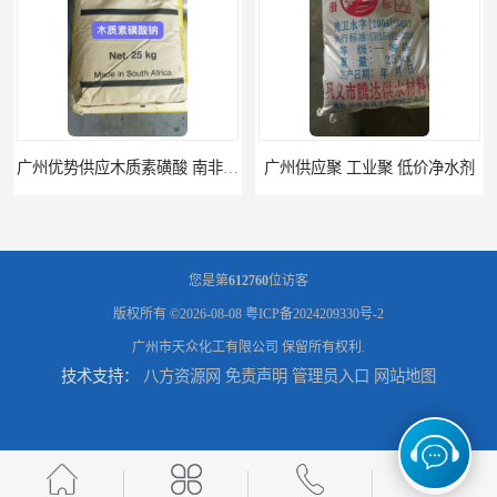
广州供应聚 工业聚 低价净水剂
供应广州 深圳 柠檬酸 山东英轩柠檬酸 二水柠檬酸
您是第
612760
位访客
版权所有 ©2026-08-08
粤ICP备2024209330号-2
广州市天众化工有限公司
保留所有权利.
技术支持：
八方资源网
免责声明
管理员入口
网站地图
供应碳酸 工业小苏打
供应湖北双环纯碱 碳酸 高含量纯碱