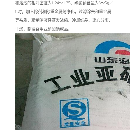
和溶液的相对密度为1.24～1.25、碳酸钠含量为3～5g／
L时，加入除剂和除重金属剂净化，过滤除去和重金属
等杂质，精制溶液经蒸发浓缩、冷却结晶、离心分离、
干燥，制得食用亚硝酸钠成品。