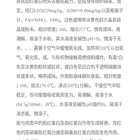
高铁血红蛋白而失去输氧能力，造成身体组织缺氧，直
至。经口LD50220mg/kg，ADI0～0.06mg/kg(以亚根离子
计，FAO/WHO，1996)。白色或微带淡黄色斜方晶系结
晶或粉末。相对密度2.168。熔点271℃。微有咸味。易
潮解。易溶于水和，其水溶液呈碱性(pH=9)。微溶于无
水、、。露置于空气中缓慢氧化成。加热到320℃以出氧
气、氧化氮，成。与有机物接触易燃烧和爆炸。有毒!白
色至淡黄色粉状或粒状，或白色至近白色不透明熔融块
状或条状。略带咸味。外观和滋味颇似食盐。相对密度
2.168。熔点276.9℃。沸点320℃(分解)。干燥空气中较
稳定，但可缓慢吸收氧而变为。易潮解。易溶于水
(84.5g/100ml，20℃)，水溶液呈碱性(pH值约9)。易溶于
液态氨。微溶于。
能与肉类中的肌红蛋白及血红蛋白作用生成鲜艳、亮红
色的亚硝基肌红蛋白或亚硝基血红蛋白而起发色作用。