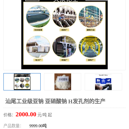
聚丙烯酰胺
一水柠檬酸
磷酸氢二钠
葡萄糖酸钠
氯酸钠
磷酸二氢钾
磷酸氢二钾
三聚磷酸钠
保险粉
工业白糖
过硫酸钠
过硫酸铵
尿素
碳酸氢钠
汕尾工业级亚钠 亚硝酸钠 H发孔剂的生产
聚合硫酸铁
磷酸二氢钠
2000.00
价格：
元/吨 起
大苏打
硼酸
产品数量：
9999.00吨