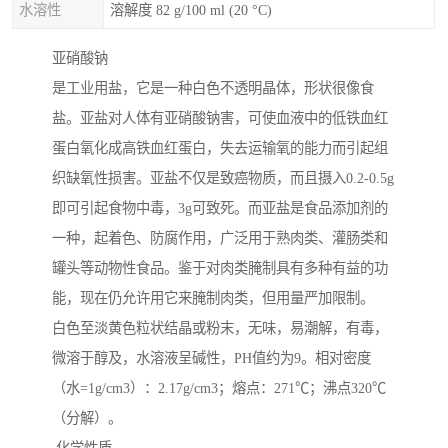
水溶性
溶解度 82 g/100 ml (20 °C)
亚硝酸钠
是工业用盐，它是一种白色不透明晶体，形状很像食
盐。亚盐对人体有亚硝酸钠害，可使血液中的低铁血红
蛋白氧化成高铁血红蛋白，失去运输氧的能力而引起组
织缺氧性损害。亚盐不仅是致癌物质，而且摄入0.2-0.5g
即可引起食物中毒，3g可致死。而亚盐是食品添加剂的
一种，起着色、防腐作用，广泛用于熟肉类、灌肠类和
罐头等动物性食品。鉴于对肉类腌制具有多种有益的功
能，现在仍允许用它来腌制肉类，但用量严加限制。
白色至淡黄色粒状结晶或粉末，无味，易潮解，有毒，
微溶于醇及，水溶液呈碱性，PH值约为9。相对密度
（水=1g/cm3）：2.17g/cm3；熔点：271℃；沸点320℃
（分解）。