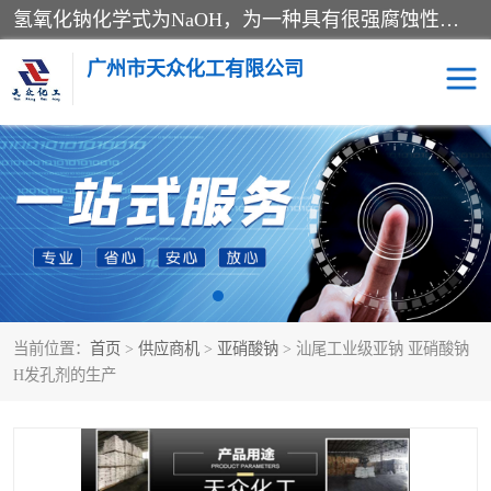
氢氧化钠化学式为NaOH，为一种具有很强腐蚀性的强碱，一般为片状或颗粒形态，易溶于水(溶于水时放热)并形成碱性溶液，另有潮解性，易吸取空气中的水蒸气(潮解)和(变质)。NaOH是化学实验室其中一种必备的化学品，亦为常见的化工品之一。纯品是无色透明的晶体。密度2.130g/cm3。熔点318.4℃。沸点1390℃。工业品含有少量的氯化和碳酸，是白色不透明的晶体。
广州市天众化工有限公司
亚硝酸钠
氢氧化钠
纯碱
硫代硫酸钠
草酸
醋酸钠
当前位置：
首页
>
供应商机
>
亚硝酸钠
> 汕尾工业级亚钠 亚硝酸钠
聚合氯化铝
焦磷酸二氢二钠
H发孔剂的生产
焦亚硫酸钠
磷酸三钠
甲酸
一水葡萄糖