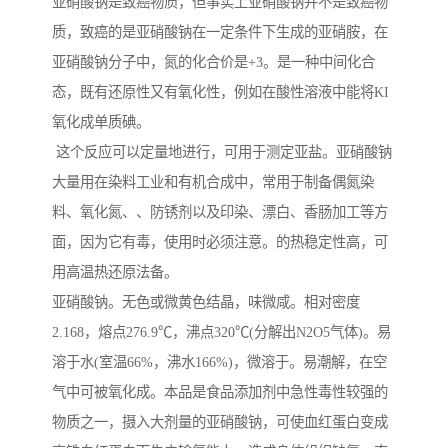
亚硝酸钠是致癌物质，但事实上亚硝酸钠并不是致癌物
质，致癌的是亚硝酸钠在一定条件下生成的亚硝胺，在
亚硝酸钠分子中，氮的化合价是+3。是一种中间化合
态，既有还原性又有氧化性，例如在酸性溶液中能将KI
氧化成单质碘。
这个反应可以定量地进行，可用于测定亚盐。亚硝酸钠
大量用在染料工业和有机合成中，常用于制备偶氮染
料、氧化氮、、防锈剂以及印染、漂白、香肠加工等方
面，因为它有毒，使用时必须注意。的热稳定性高，可
用高温热还原法备。
亚硝酸钠。无色或微黄色结晶，味微咸。相对密度
2.168，熔点276.9℃，沸点320℃(分解出N2O5气体)。易
溶于水(室温66%，沸水166%)，微溶于。易潮解，在空
气中可被氧化成。本品是食品添加剂中急性毒性较强的
物质之一，摄入大剂量的亚硝酸钠，可使血红蛋白变成