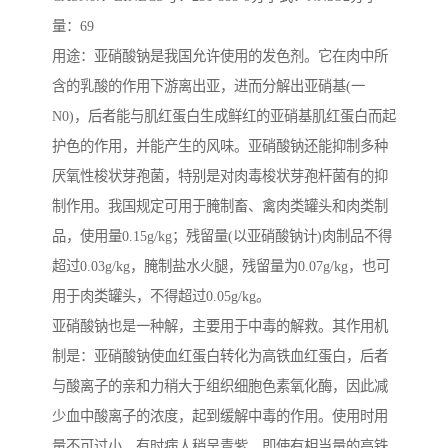
量：69
用途：亚硝酸钠是我国允许使用的发色剂。它在肉中所
含的乳酸的作用下游离出亚，进而分解出亚硝基(一
N0)，后者能与肌红蛋白生成鲜红的亚硝基肌红蛋白而起
护色的作用，并能产生的风味。亚硝酸钠还能抑制多种
厌氧性梭状芽孢菌，特别是对肉毒梭状芽孢杆菌有的抑
制作用。我国规定可用于腌制畜、禽肉类罐头和肉类制
品，使用量0.15g/kg；残留量(以亚硝酸钠计)肉制品不得
超过0.03g/kg，腌制盐水火腿，残留量为0.07g/kg，也可
用于肉类罐头，不得超过0.05g/kg。
亚硝酸钠也是一种解，主要用于中毒的解救。其作用机
制是：亚硝酸钠使血红蛋白转化为高铁血红蛋白，后者
与酸离子的亲和力稍大于组织细胞色素氧化酶，因此减
少血中酸离子的浓度，起到缓解中毒的作用。使用时用
量不可过小，有时病人稍呈青紫，即使有相当量的高铁