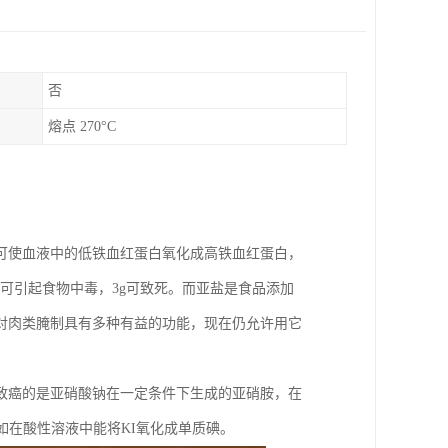
否
熔点 270°C
可使血液中的低铁血红蛋白氧化成高铁血红蛋白，
g即可引起食物中毒，3g可致死。而亚盐是食品添加
对肉类腌制具有多种有益的功能，现在仍允许用它
致癌的是亚硝酸钠在一定条件下生成的亚硝胺，在
如在酸性溶液中能将KI氧化成单质碘。