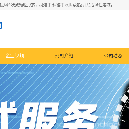
氢氧化钠化学式为NaOH，为一种具有很强腐蚀性的强碱，一般为片状或颗粒形态，易溶于水(溶于水时放热)并形成碱性溶液，另有潮解性，易吸取空气中的水蒸气(潮解)和(变质)。NaOH是化学实验室其中一种必备的化学品，亦为常见的化工品之一。纯品是无色透明的晶体。密度2.130g/cm3。熔点318.4℃。沸点1390℃。工业品含有少量的氯化和碳酸，是白色不透明的晶体。
司
企业视频
公司介绍
公司动态