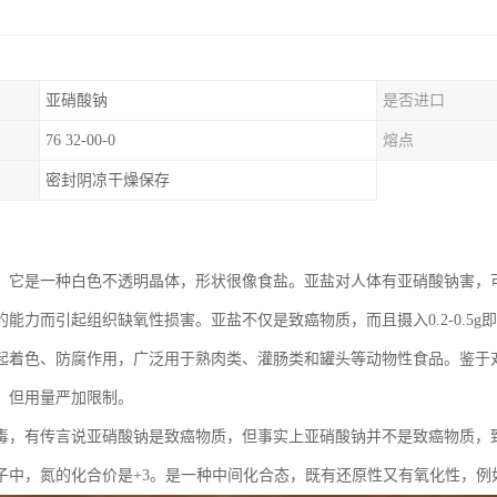
亚硝酸钠
是否进口
76 32-00-0
熔点
密封阴凉干燥保存
，它是一种白色不透明晶体，形状很像食盐。亚盐对人体有亚硝酸钠害，
的能力而引起组织缺氧性损害。亚盐不仅是致癌物质，而且摄入0.2-0.5
起着色、防腐作用，广泛用于熟肉类、灌肠类和罐头等动物性食品。鉴于
，但用量严加限制。
毒，有传言说亚硝酸钠是致癌物质，但事实上亚硝酸钠并不是致癌物质，
子中，氮的化合价是+3。是一种中间化合态，既有还原性又有氧化性，例