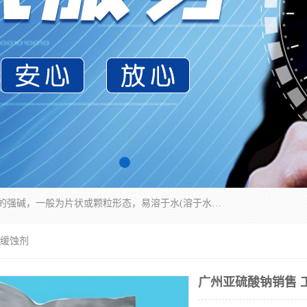
氢氧化钠化学式为NaOH，为一种具有很强腐蚀性的强碱，一般为片状或颗粒形态，易溶于水(溶于水时放热)并形成碱性溶液，另有潮解性，易吸取空气中的水蒸气(潮解)和(变质)。NaOH是化学实验室其中一种必备的化学品，亦为常见的化工品之一。纯品是无色透明的晶体。密度2.130g/cm3。熔点318.4℃。沸点1390℃。工业品含有少量的氯化和碳酸，是白色不透明的晶体。
镀缓蚀剂
广州亚硫酸钠销售 