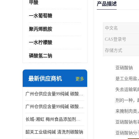
甲酸
产品描述
一水葡萄糖
中文名
聚丙烯酰胺
CAS登录号
一水柠檬酸
存储方式
磷酸氢二钠
亚硝酸钠
最新供应商机
是工业用盐
更多
失去运输氧
广州仓供应含量99纯碱 碳酸钠 工业级99含量水处理 酸类中和
剂的一种，
广州仓供应含量99纯碱 碳酸钠 工业级99含量水处理 生活洗涤
来腌制肉类
长城-湘虹 梅州食品添加剂焦亚硫酸钠 作防腐剂
亚硝酸钠有
韶关工业级纯碱 清洗剂碳酸钠
亚硝酸钠分