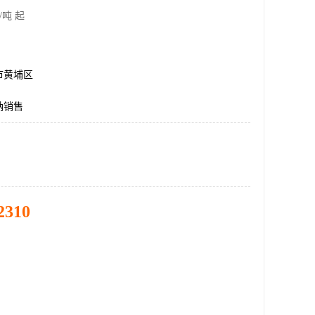
/吨 起
市黄埔区
钠销售
2310