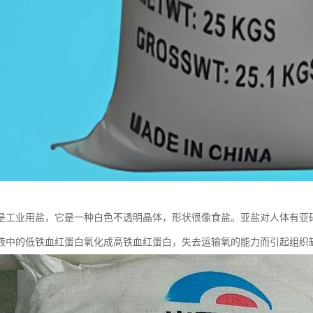
是工业用盐，它是一种白色不透明晶体，形状很像食盐。亚盐对人体有亚
液中的低铁血红蛋白氧化成高铁血红蛋白，失去运输氧的能力而引起组织