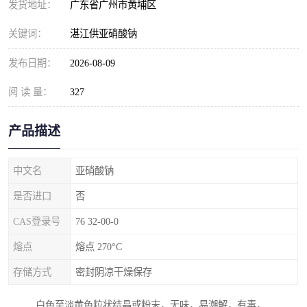
发货地址：
广东省广州市黄埔区
元明粉
关键词：
湛江供亚硝酸钠
发布日期：
2026-08-09
阅 读 量：
327
产品描述
中文名
亚硝酸钠
是否进口
否
CAS登录号
76 32-00-0
熔点
熔点 270°C
存储方式
密封阴凉干燥保存
白色至淡黄色粒状结晶或粉末，无味，易潮解，有毒，