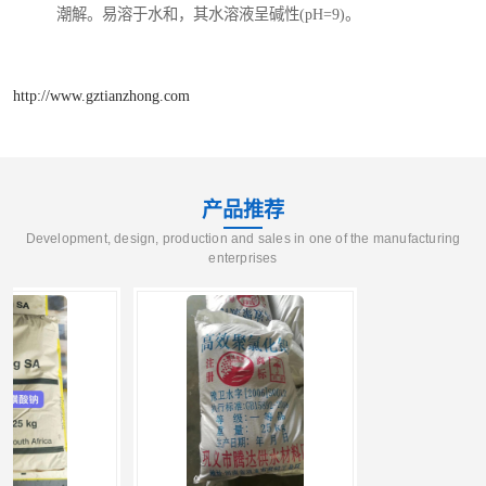
潮解。易溶于水和，其水溶液呈碱性(pH=9)。
http://www.gztianzhong.com
产品推荐
Development, design, production and sales in one of the manufacturing
enterprises