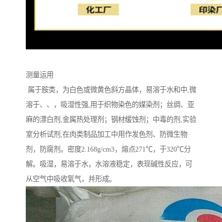
测量运用
属于胺类，为白色或微黄色斜方晶体，易溶于水和中,微
溶于、、，吸湿性强,用于织物染色的媒染剂；丝绸、亚
麻的漂白剂,金属热处理剂；钢材缓蚀剂；中毒的剂,实验
室分析试剂,在肉类制品加工中用作发色剂、防微生物
剂，防腐剂。密度2.168g/cm3，熔点271℃，于320℃分
解。吸湿，易溶于水，水溶液稳定，表现碱性反应，可
从空气中吸收氧气，并形成。