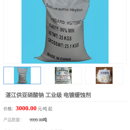
聚丙烯酰胺
一水柠檬酸
磷酸氢二钠
葡萄糖酸钠
氯酸钠
磷酸二氢钾
磷酸氢二钾
三聚磷酸钠
保险粉
工业白糖
过硫酸钠
过硫酸铵
尿素
碳酸氢钠
湛江供亚硝酸钠 工业级 电镀缓蚀剂
聚合硫酸铁
磷酸二氢钠
3000.00
价格：
元/吨 起
大苏打
硼酸
产品数量：
9999.00吨