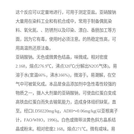
这个反应可以定量地进行，可用于测定亚盐。亚硝酸钠
大量用在染料工业和有机合成中，常用于制备偶氮染
料、氧化氮、、防锈剂以及印染、漂白、香肠加工等方
面，因为它有毒，使用时必须注意。的热稳定性高，可
用高温热还原法备。
亚硝酸钠。无色或微黄色结晶，味微咸。相对密度
2.168，熔点276.9℃，沸点320℃(分解出N2O5气体)。易
溶于水(室温66%，沸水166%)，微溶于。易潮解，在空
气中可被氧化成。本品是食品添加剂中急性毒性较强的
物质之一，摄入大剂量的亚硝酸钠，可使血红蛋白变成
高铁血红蛋白而失去输氧能力，造成身体组织缺氧，直
至。经口LD50220mg/kg，ADI0～0.06mg/kg(以亚根离子
计，FAO/WHO，1996)。白色或微带淡黄色斜方晶系结
晶或粉末。相对密度2.168。熔点271℃。微有咸味。易