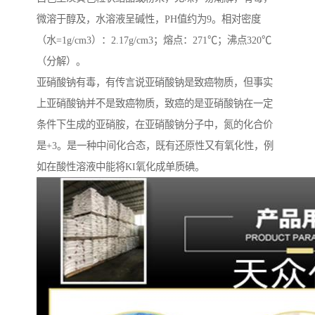
微溶于醇及，水溶液呈碱性，PH值约为9。相对密度
（水=1g/cm3）：2.17g/cm3；熔点：271℃；沸点320℃
（分解）。
亚硝酸钠有毒，有传言说亚硝酸钠是致癌物质，但事实
上亚硝酸钠并不是致癌物质，致癌的是亚硝酸钠在一定
条件下生成的亚硝胺，在亚硝酸钠分子中，氮的化合价
是+3。是一种中间化合态，既有还原性又有氧化性，例
如在酸性溶液中能将KI氧化成单质碘。