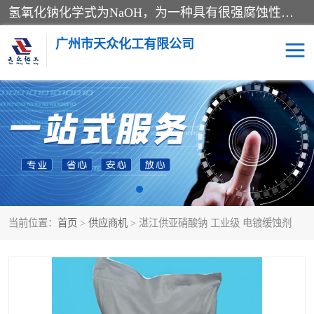
氢氧化钠化学式为NaOH，为一种具有很强腐蚀性的强碱，一般为片状或颗粒形态，易溶于水(溶于水时放热)并形成碱性溶液，另有潮解性，易吸取空气中的水蒸气(潮解)和(变质)。NaOH是化学实验室其中一种必备的化学品，亦为常见的化工品之一。纯品是无色透明的晶体。密度2.130g/cm3。熔点318.4℃。沸点1390℃。工业品含有少量的氯化和碳酸，是白色不透明的晶体。
广州市天众化工有限公司
亚硝酸钠
氢氧化钠
纯碱
硫代硫酸钠
草酸
醋酸钠
当前位置：
首页
>
供应商机
> 湛江供亚硝酸钠 工业级 电镀缓蚀剂
聚合氯化铝
焦磷酸二氢二钠
焦亚硫酸钠
磷酸三钠
甲酸
一水葡萄糖