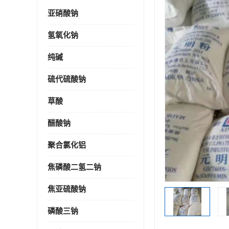
亚硝酸钠
氢氧化钠
纯碱
硫代硫酸钠
草酸
醋酸钠
聚合氯化铝
焦磷酸二氢二钠
焦亚硫酸钠
磷酸三钠