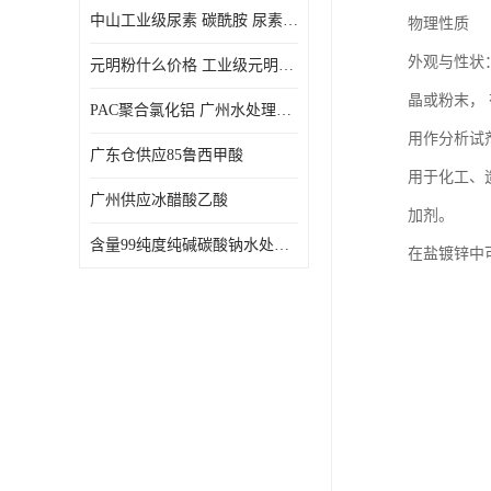
中山工业级尿素 碳酰胺 尿素是一种高浓度氮肥
物理性质
外观与性状
元明粉什么价格 工业级元明粉 无水硫酸钠 硫酸钠 合成洗涤剂的填充料
晶或粉末，
PAC聚合氯化铝 广州水处理药剂聚合氯化铝PAC 工业污水废水城镇生活污水的净化处理
用作分析试
广东仓供应85鲁西甲酸
用于化工、
广州供应冰醋酸乙酸
加剂。
含量99纯度纯碱碳酸钠水处理剂
在盐镀锌中