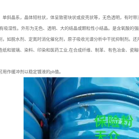
：单斜晶系，晶体短柱状，体呈致密块状或皮壳状等，无色透明，有时带
 有吸湿性。外形为无色、透明、大的结晶或颗粒性小结晶。是含氧酸的强
剂，如脱水剂、定氮时消化催化剂，原子吸收光谱分析中干扰抑制剂。还
造纸和玻璃、染料、印染和医药工业,在合成纤维、制革、有色冶金、瓷釉
可用作缓冲剂以稳定镀液的ph值。