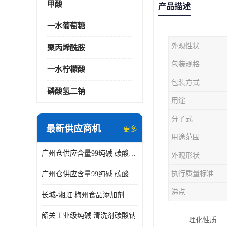
甲酸
产品描述
一水葡萄糖
外观性状
聚丙烯酰胺
包装规格
一水柠檬酸
包装方式
磷酸氢二钠
用途
分子式
最新供应商机
更多
用途范围
广州仓供应含量99纯碱 碳酸钠 工业级99含量水处理 酸类中和
外观形状
执行质量标准
广州仓供应含量99纯碱 碳酸钠 工业级99含量水处理 生活洗涤
沸点
长城-湘虹 梅州食品添加剂焦亚硫酸钠 作防腐剂
韶关工业级纯碱 清洗剂碳酸钠
理化性质