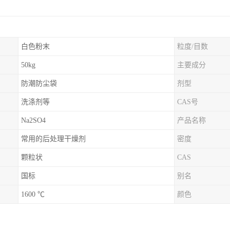
白色粉末
粒度/目数
50kg
主要成分
防潮防尘袋
剂型
洗涤剂等
CAS号
Na2SO4
产品名称
常用的后处理干燥剂
密度
颗粒状
CAS
国标
别名
1600 ℃
颜色