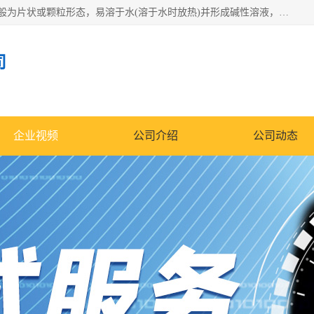
氢氧化钠化学式为NaOH，为一种具有很强腐蚀性的强碱，一般为片状或颗粒形态，易溶于水(溶于水时放热)并形成碱性溶液，另有潮解性，易吸取空气中的水蒸气(潮解)和(变质)。NaOH是化学实验室其中一种必备的化学品，亦为常见的化工品之一。纯品是无色透明的晶体。密度2.130g/cm3。熔点318.4℃。沸点1390℃。工业品含有少量的氯化和碳酸，是白色不透明的晶体。
司
企业视频
公司介绍
公司动态