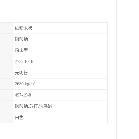
细粉末状
硫酸钠
粉末型
7757-82-6
元明粉
2680 kg/m³
497-19-8
碳酸钠,苏打,洗涤碱
白色