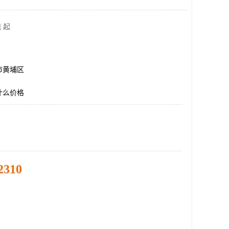
 起
市黄埔区
什么价格
2310