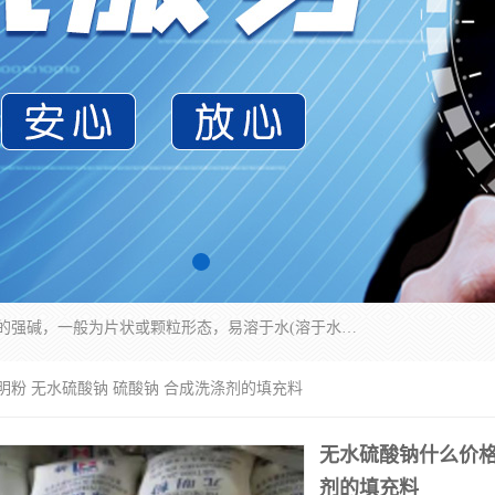
氢氧化钠化学式为NaOH，为一种具有很强腐蚀性的强碱，一般为片状或颗粒形态，易溶于水(溶于水时放热)并形成碱性溶液，另有潮解性，易吸取空气中的水蒸气(潮解)和(变质)。NaOH是化学实验室其中一种必备的化学品，亦为常见的化工品之一。纯品是无色透明的晶体。密度2.130g/cm3。熔点318.4℃。沸点1390℃。工业品含有少量的氯化和碳酸，是白色不透明的晶体。
明粉 无水硫酸钠 硫酸钠 合成洗涤剂的填充料
无水硫酸钠什么价格
剂的填充料