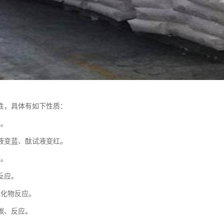
性，具体有如下性质：
应。
液变蓝、酞试液变红。
应。
反应。
氧化物反应。
碳、反应。