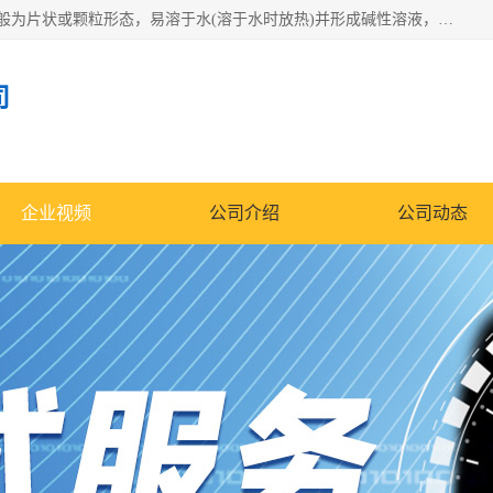
氢氧化钠化学式为NaOH，为一种具有很强腐蚀性的强碱，一般为片状或颗粒形态，易溶于水(溶于水时放热)并形成碱性溶液，另有潮解性，易吸取空气中的水蒸气(潮解)和(变质)。NaOH是化学实验室其中一种必备的化学品，亦为常见的化工品之一。纯品是无色透明的晶体。密度2.130g/cm3。熔点318.4℃。沸点1390℃。工业品含有少量的氯化和碳酸，是白色不透明的晶体。
司
企业视频
公司介绍
公司动态