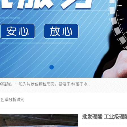
氢氧化钠化学式为NaOH，为一种具有很强腐蚀性的强碱，一般为片状或颗粒形态，易溶于水(溶于水时放热)并形成碱性溶液，另有潮解性，易吸取空气中的水蒸气(潮解)和(变质)。NaOH是化学实验室其中一种必备的化学品，亦为常见的化工品之一。纯品是无色透明的晶体。密度2.130g/cm3。熔点318.4℃。沸点1390℃。工业品含有少量的氯化和碳酸，是白色不透明的晶体。
 色谱分析试剂
批发硼酸 工业级硼