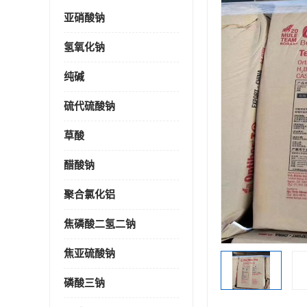
亚硝酸钠
氢氧化钠
纯碱
硫代硫酸钠
草酸
醋酸钠
聚合氯化铝
焦磷酸二氢二钠
焦亚硫酸钠
磷酸三钠