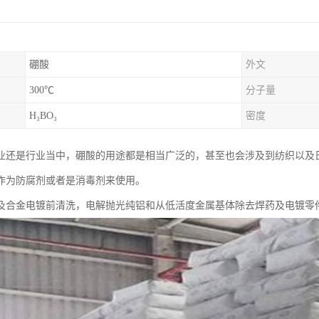
硼酸
外文
300℃
分子量
H₃BO₃
密度
业还是行业当中，硼酸的用途都是相当广泛的，甚至也会涉及到纺织以及
作为防腐剂或者是消毒剂来使用。
及合金电镀前清洗，电解抛光纯铝和从低活度金属基体除去焊药及电镀零