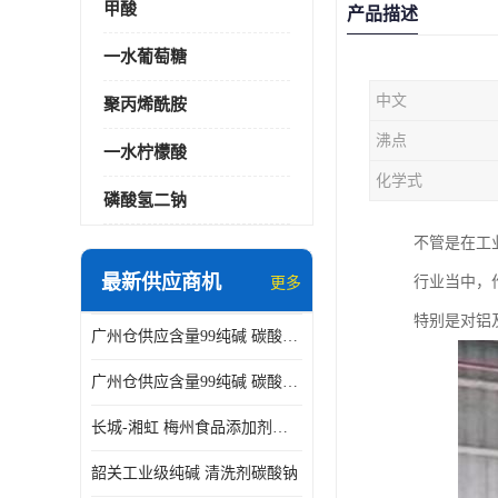
甲酸
产品描述
一水葡萄糖
中文
聚丙烯酰胺
沸点
一水柠檬酸
化学式
磷酸氢二钠
不管是在工
最新供应商机
行业当中，
更多
特别是对铝
广州仓供应含量99纯碱 碳酸钠 工业级99含量水处理 酸类中和
广州仓供应含量99纯碱 碳酸钠 工业级99含量水处理 生活洗涤
长城-湘虹 梅州食品添加剂焦亚硫酸钠 作防腐剂
韶关工业级纯碱 清洗剂碳酸钠