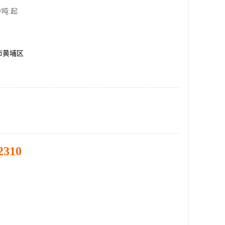
/吨 起
市黄埔区
2310