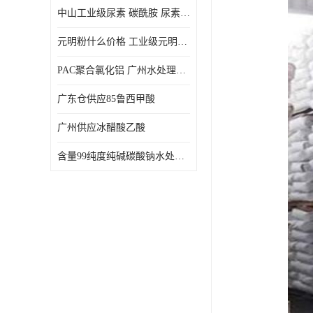
中山工业级尿素 碳酰胺 尿素是一种高浓度氮肥
元明粉什么价格 工业级元明粉 无水硫酸钠 硫酸钠 合成洗涤剂的填充料
PAC聚合氯化铝 广州水处理药剂聚合氯化铝PAC 工业污水废水城镇生活污水的净化处理
广东仓供应85鲁西甲酸
广州供应冰醋酸乙酸
含量99纯度纯碱碳酸钠水处理剂