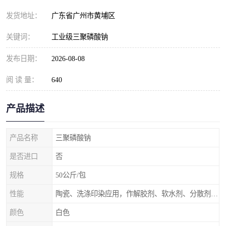
元明粉
发货地址：
广东省广州市黄埔区
关键词：
工业级三聚磷酸钠
发布日期：
2026-08-08
阅 读 量：
640
产品描述
产品名称
三聚磷酸钠
是否进口
否
规格
50公斤/包
性能
陶瓷、洗涤印染应用，作解胶剂、软水剂、分散剂、防油污剂、染色助剂、增效剂、复合陶瓷解胶剂
颜色
白色