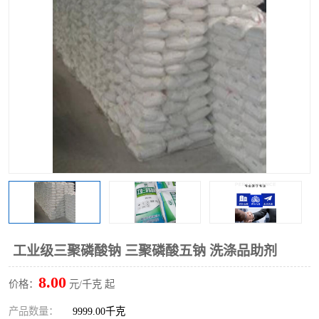
聚丙烯酰胺
一水柠檬酸
磷酸氢二钠
葡萄糖酸钠
氯酸钠
磷酸二氢钾
磷酸氢二钾
三聚磷酸钠
保险粉
工业白糖
过硫酸钠
过硫酸铵
尿素
碳酸氢钠
工业级三聚磷酸钠 三聚磷酸五钠 洗涤品助剂
聚合硫酸铁
磷酸二氢钠
8.00
价格：
元/千克 起
大苏打
硼酸
产品数量：
9999.00千克