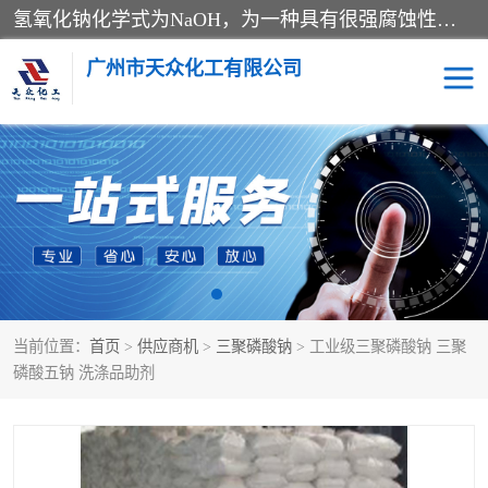
氢氧化钠化学式为NaOH，为一种具有很强腐蚀性的强碱，一般为片状或颗粒形态，易溶于水(溶于水时放热)并形成碱性溶液，另有潮解性，易吸取空气中的水蒸气(潮解)和(变质)。NaOH是化学实验室其中一种必备的化学品，亦为常见的化工品之一。纯品是无色透明的晶体。密度2.130g/cm3。熔点318.4℃。沸点1390℃。工业品含有少量的氯化和碳酸，是白色不透明的晶体。
广州市天众化工有限公司
亚硝酸钠
氢氧化钠
纯碱
硫代硫酸钠
草酸
醋酸钠
当前位置：
首页
>
供应商机
>
三聚磷酸钠
> 工业级三聚磷酸钠 三聚
聚合氯化铝
焦磷酸二氢二钠
磷酸五钠 洗涤品助剂
焦亚硫酸钠
磷酸三钠
甲酸
一水葡萄糖