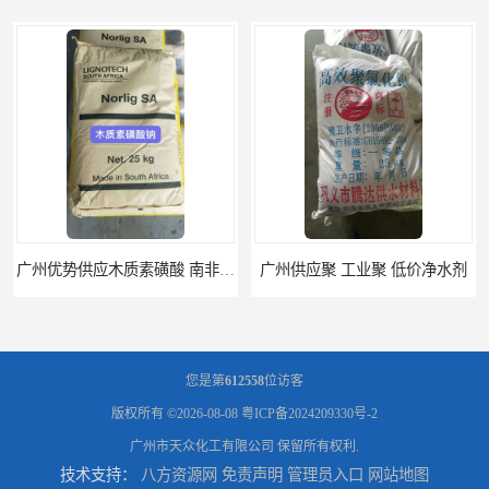
广州优势供应木质素磺酸 南非工业木质素磺酸
广州供应聚 工业聚 低价净水剂
您是第
612558
位访客
版权所有 ©2026-08-08
粤ICP备2024209330号-2
广州市天众化工有限公司
保留所有权利.
技术支持：
八方资源网
免责声明
管理员入口
网站地图