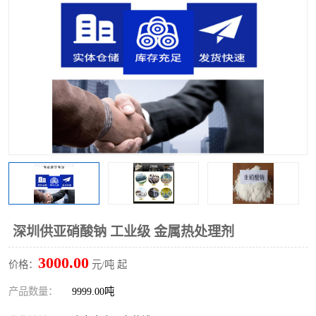
聚丙烯酰胺
一水柠檬酸
磷酸氢二钠
葡萄糖酸钠
氯酸钠
磷酸二氢钾
磷酸氢二钾
三聚磷酸钠
保险粉
工业白糖
过硫酸钠
过硫酸铵
尿素
碳酸氢钠
深圳供亚硝酸钠 工业级 金属热处理剂
聚合硫酸铁
磷酸二氢钠
3000.00
价格：
元/吨 起
大苏打
硼酸
产品数量：
9999.00吨