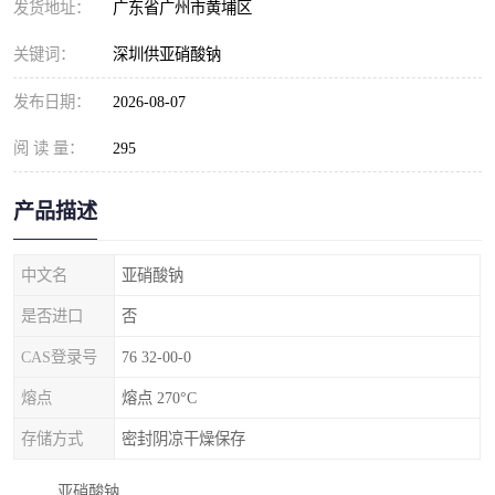
发货地址：
广东省广州市黄埔区
元明粉
关键词：
深圳供亚硝酸钠
发布日期：
2026-08-07
阅 读 量：
295
产品描述
中文名
亚硝酸钠
是否进口
否
CAS登录号
76 32-00-0
熔点
熔点 270°C
存储方式
密封阴凉干燥保存
亚硝酸钠