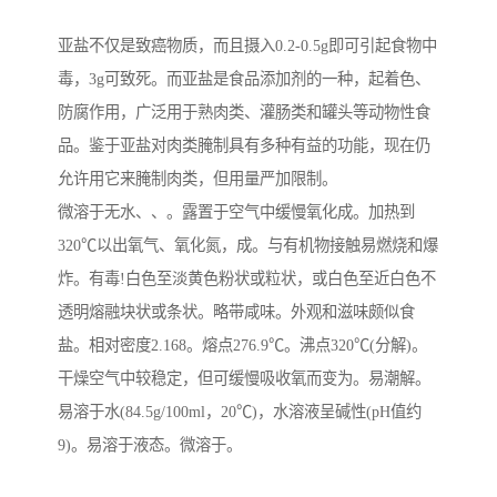
亚盐不仅是致癌物质，而且摄入0.2-0.5g即可引起食物中
毒，3g可致死。而亚盐是食品添加剂的一种，起着色、
防腐作用，广泛用于熟肉类、灌肠类和罐头等动物性食
品。鉴于亚盐对肉类腌制具有多种有益的功能，现在仍
允许用它来腌制肉类，但用量严加限制。
微溶于无水、、。露置于空气中缓慢氧化成。加热到
320℃以出氧气、氧化氮，成。与有机物接触易燃烧和爆
炸。有毒!白色至淡黄色粉状或粒状，或白色至近白色不
透明熔融块状或条状。略带咸味。外观和滋味颇似食
盐。相对密度2.168。熔点276.9℃。沸点320℃(分解)。
干燥空气中较稳定，但可缓慢吸收氧而变为。易潮解。
易溶于水(84.5g/100ml，20℃)，水溶液呈碱性(pH值约
9)。易溶于液态。微溶于。