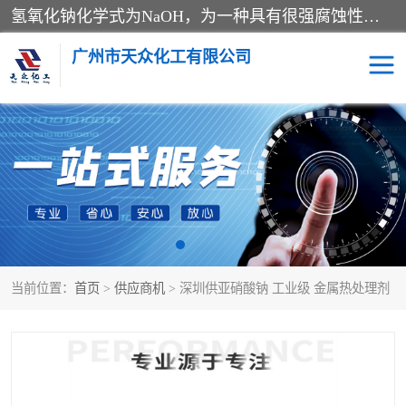
氢氧化钠化学式为NaOH，为一种具有很强腐蚀性的强碱，一般为片状或颗粒形态，易溶于水(溶于水时放热)并形成碱性溶液，另有潮解性，易吸取空气中的水蒸气(潮解)和(变质)。NaOH是化学实验室其中一种必备的化学品，亦为常见的化工品之一。纯品是无色透明的晶体。密度2.130g/cm3。熔点318.4℃。沸点1390℃。工业品含有少量的氯化和碳酸，是白色不透明的晶体。
广州市天众化工有限公司
亚硝酸钠
氢氧化钠
纯碱
硫代硫酸钠
草酸
醋酸钠
当前位置：
首页
>
供应商机
> 深圳供亚硝酸钠 工业级 金属热处理剂
聚合氯化铝
焦磷酸二氢二钠
焦亚硫酸钠
磷酸三钠
甲酸
一水葡萄糖