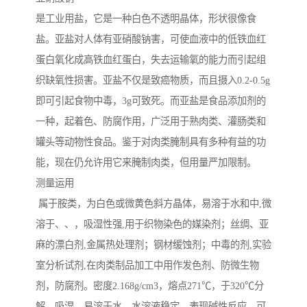
是工业用盐，它是一种白色不透明晶体，形状很像食
盐。亚盐对人体有亚硝酸钠害，可使血液中的低铁血红
蛋白氧化成高铁血红蛋白，失去运输氧的能力而引起组
织缺氧性损害。亚盐不仅是致癌物质，而且摄入0.2-0.5g
即可引起食物中毒，3g可致死。而亚盐是食品添加剂的
一种，起着色、防腐作用，广泛用于熟肉类、灌肠类和
罐头等动物性食品。鉴于对肉类腌制具有多种有益的功
能，现在仍允许用它来腌制肉类，但用量严加限制。
测量运用
属于胺类，为白色或微黄色斜方晶体，易溶于水和中,微
溶于、、，吸湿性强,用于织物染色的媒染剂；丝绸、亚
麻的漂白剂,金属热处理剂；钢材缓蚀剂；中毒的剂,实验
室分析试剂,在肉类制品加工中用作发色剂、防微生物
剂，防腐剂。密度2.168g/cm3，熔点271℃，于320℃分
解。吸湿，易溶于水，水溶液稳定，表现碱性反应，可