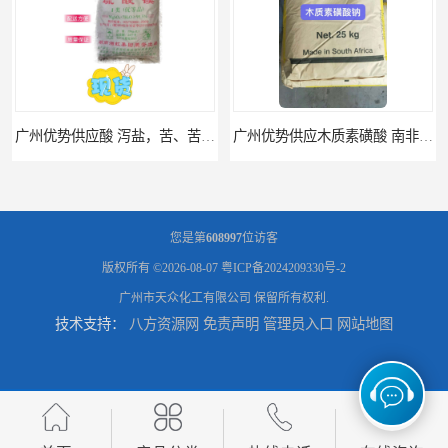
广州优势供应酸 泻盐，苦、苦盐、泻利盐 七水酸
广州优势供应木质素磺酸 南非工业木质素磺酸
您是第
608997
位访客
版权所有 ©2026-08-07
粤ICP备2024209330号-2
广州市天众化工有限公司
保留所有权利.
技术支持：
八方资源网
免责声明
管理员入口
网站地图
广州供应聚 工业聚 低价净水剂
供应广州 深圳 柠檬酸 山东英轩柠檬酸 二水柠檬酸