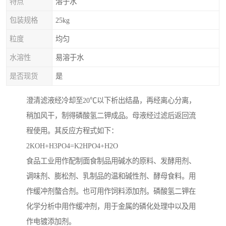
特点
溶于水
包装规格
25kg
粒度
均匀
水溶性
易溶于水
是否现货
是
澄清滤液经冷却至20℃以下析出结晶，再经离心分离，
稍加风干，制得磷酸氢二钾成品。母液经过滤后返回流
程使用。其反应方程式如下：
2KOH+H3PO4=K2HPO4+H2O
食品工业用作配制面食制品用碱水的原料、发酵用剂、
调味剂、膨松剂、乳制品的温和碱性剂、酵母食料。用
作缓冲剂螯合剂。也可用作饲料添加剂。磷酸氢二钾在
化学分析中用作缓冲剂，用于金属的磷化处理中以及用
作电镀添加剂。