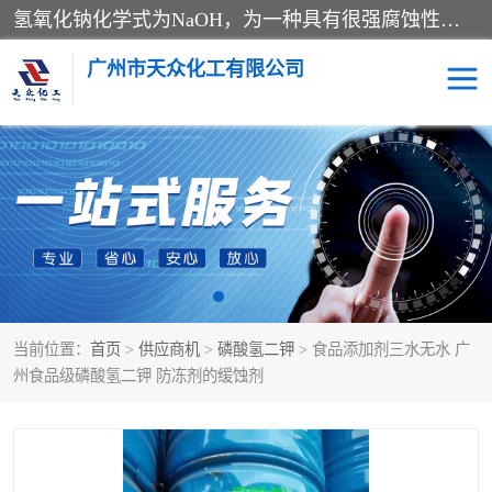
氢氧化钠化学式为NaOH，为一种具有很强腐蚀性的强碱，一般为片状或颗粒形态，易溶于水(溶于水时放热)并形成碱性溶液，另有潮解性，易吸取空气中的水蒸气(潮解)和(变质)。NaOH是化学实验室其中一种必备的化学品，亦为常见的化工品之一。纯品是无色透明的晶体。密度2.130g/cm3。熔点318.4℃。沸点1390℃。工业品含有少量的氯化和碳酸，是白色不透明的晶体。
广州市天众化工有限公司
亚硝酸钠
氢氧化钠
纯碱
硫代硫酸钠
草酸
醋酸钠
当前位置：
首页
>
供应商机
>
磷酸氢二钾
> 食品添加剂三水无水 广
聚合氯化铝
焦磷酸二氢二钠
州食品级磷酸氢二钾 防冻剂的缓蚀剂
焦亚硫酸钠
磷酸三钠
甲酸
一水葡萄糖