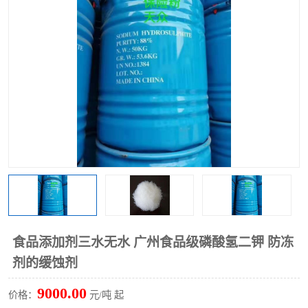
聚丙烯酰胺
一水柠檬酸
磷酸氢二钠
葡萄糖酸钠
氯酸钠
磷酸二氢钾
磷酸氢二钾
三聚磷酸钠
保险粉
工业白糖
过硫酸钠
过硫酸铵
尿素
碳酸氢钠
食品添加剂三水无水 广州食品级磷酸氢二钾 防冻
聚合硫酸铁
磷酸二氢钠
剂的缓蚀剂
大苏打
硼酸
9000.00
价格：
元/吨 起