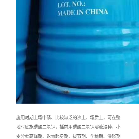
施用时期土壤中磷、比较缺乏的沙土、壤质土，可在整
地时底施磷酸二氢钾，播前用磷酸二氢钾溶液浸种，小
麦分蘖高峰期、返青起身期、拔节期、孕穗期、灌浆期