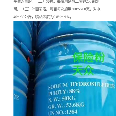
平衡的目的。（二）浸种。每亩用磷酸二氢钾200克即
可。（三）叶面喷洒。每亩每次施用300～700克，对水
40～60公斤，喷洒浓度为0.8%～1%。