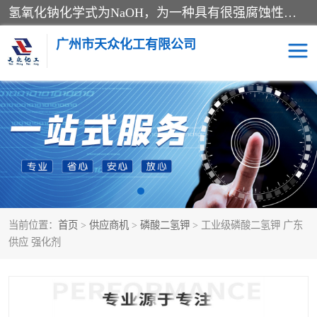
氢氧化钠化学式为NaOH，为一种具有很强腐蚀性的强碱，一般为片状或颗粒形态，易溶于水(溶于水时放热)并形成碱性溶液，另有潮解性，易吸取空气中的水蒸气(潮解)和(变质)。NaOH是化学实验室其中一种必备的化学品，亦为常见的化工品之一。纯品是无色透明的晶体。密度2.130g/cm3。熔点318.4℃。沸点1390℃。工业品含有少量的氯化和碳酸，是白色不透明的晶体。
广州市天众化工有限公司
亚硝酸钠
氢氧化钠
纯碱
硫代硫酸钠
草酸
醋酸钠
当前位置：
首页
>
供应商机
>
磷酸二氢钾
> 工业级磷酸二氢钾 广东
聚合氯化铝
焦磷酸二氢二钠
供应 强化剂
焦亚硫酸钠
磷酸三钠
甲酸
一水葡萄糖