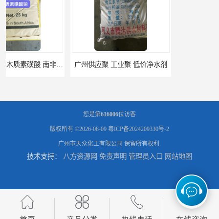
广州供应聚 工业聚 低价净水剂
供应广州 深圳 柠檬酸 山东英轩柠檬酸 二水柠檬酸
您是第
616006
位访客
版权所有 ©2026-08-09
粤ICP备2024209330号-2
广州市天众化工有限公司
保留所有权利.
技术支持：
八方资源网
免责声明
管理员入口
网站地图
供应碳酸 工业小苏打
供应湖北双环纯碱 碳酸 高含量纯碱