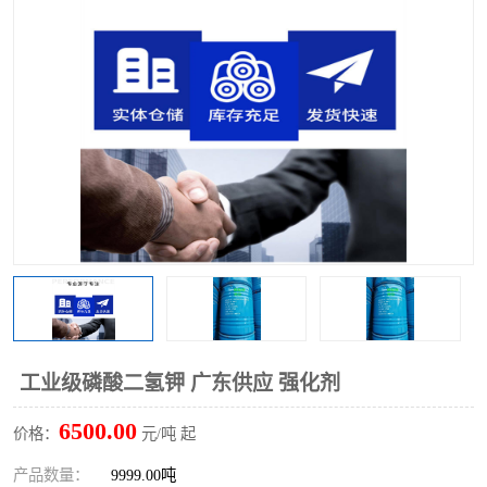
聚丙烯酰胺
一水柠檬酸
磷酸氢二钠
葡萄糖酸钠
氯酸钠
磷酸二氢钾
磷酸氢二钾
三聚磷酸钠
保险粉
工业白糖
过硫酸钠
过硫酸铵
尿素
碳酸氢钠
工业级磷酸二氢钾 广东供应 强化剂
聚合硫酸铁
磷酸二氢钠
6500.00
价格：
元/吨 起
大苏打
硼酸
产品数量：
9999.00吨