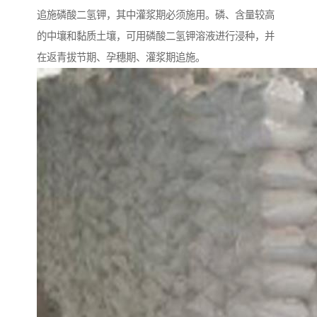
追施磷酸二氢钾，其中灌浆期必须施用。磷、含量较高
的中壤和黏质土壤，可用磷酸二氢钾溶液进行浸种，并
在返青拔节期、孕穗期、灌浆期追施。