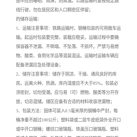
途中应防曝晒、雨淋，防高温。公路运输时要按规定路
线行驶，勿在居民区和人口稠密区停留；
的储存运输：
1、运输注意事项：铁路运输时，钢桶包装的可用敞车运
输。起运时包装要完整，装载应稳妥。运输过程中要确
保容器不泄漏、不倒塌、不坠落、不损坏。严禁与易燃
物、酸类、食用化学品等混装混运。运输时运输车辆应
配备泄漏应急处理设备；
2、储存注意事项：储存于阴凉、干燥、通风良好的库
房。远离火种、热源。库内湿度应不大于85%。包装必
须密封，切勿受潮。应与易（可）燃物、酸类等分开存
放，切忌混储。储区应备有合适的材料收容泄漏物；
3、包装方法：固体可装入0.5毫米厚的钢桶中严封，每
桶净重不超过100公斤；塑料袋或二层牛皮纸袋外全开口
或中开口钢桶；螺纹口玻璃瓶、铁盖压口玻璃瓶、塑料