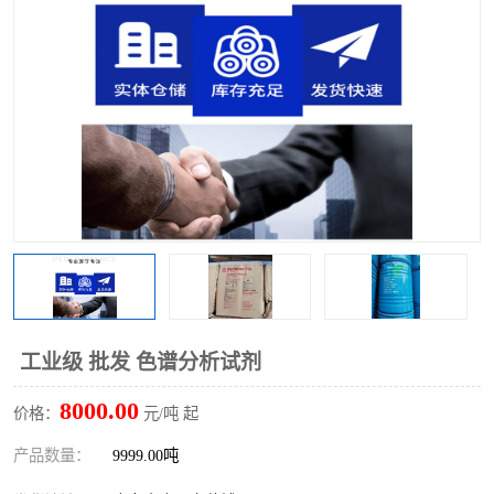
聚丙烯酰胺
一水柠檬酸
磷酸氢二钠
葡萄糖酸钠
氯酸钠
磷酸二氢钾
磷酸氢二钾
三聚磷酸钠
保险粉
工业白糖
过硫酸钠
过硫酸铵
尿素
碳酸氢钠
工业级 批发 色谱分析试剂
聚合硫酸铁
磷酸二氢钠
8000.00
价格：
元/吨 起
大苏打
硼酸
产品数量：
9999.00吨