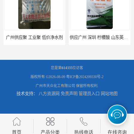
广州供应聚 工业聚 低价净水剂
供应广州 深圳 柠檬酸 山东英轩柠檬酸 二水柠檬酸
您是第
614335
位访客
版权所有 ©2026-08-09
粤ICP备2024209330号-2
广州市天众化工有限公司
保留所有权利.
技术支持：
八方资源网
免责声明
管理员入口
网站地图
供应碳酸 工业小苏打
供应湖北双环纯碱 碳酸 高含量纯碱
首页
产品分类
热线电话
在线咨询