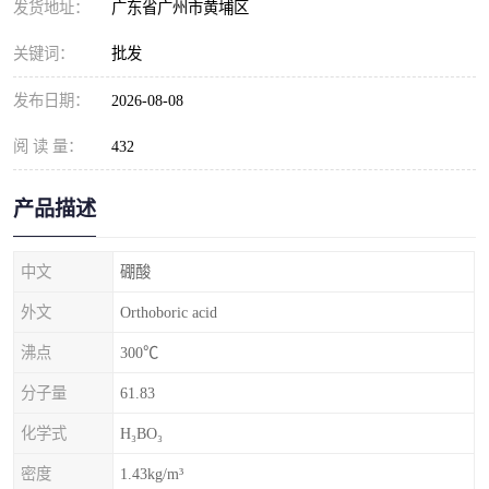
发货地址：
广东省广州市黄埔区
元明粉
关键词：
批发
发布日期：
2026-08-08
阅 读 量：
432
产品描述
中文
硼酸
外文
Orthoboric acid
沸点
300℃
分子量
61.83
化学式
H₃BO₃
密度
1.43kg/m³