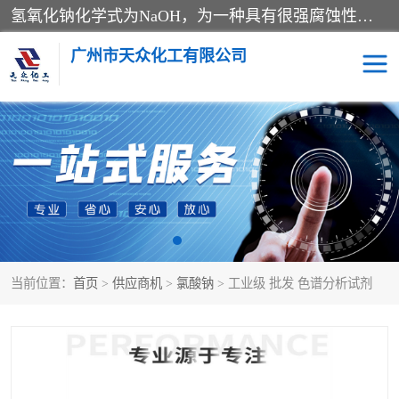
氢氧化钠化学式为NaOH，为一种具有很强腐蚀性的强碱，一般为片状或颗粒形态，易溶于水(溶于水时放热)并形成碱性溶液，另有潮解性，易吸取空气中的水蒸气(潮解)和(变质)。NaOH是化学实验室其中一种必备的化学品，亦为常见的化工品之一。纯品是无色透明的晶体。密度2.130g/cm3。熔点318.4℃。沸点1390℃。工业品含有少量的氯化和碳酸，是白色不透明的晶体。
广州市天众化工有限公司
亚硝酸钠
氢氧化钠
纯碱
硫代硫酸钠
草酸
醋酸钠
当前位置：
首页
>
供应商机
>
氯酸钠
> 工业级 批发 色谱分析试剂
聚合氯化铝
焦磷酸二氢二钠
焦亚硫酸钠
磷酸三钠
甲酸
一水葡萄糖