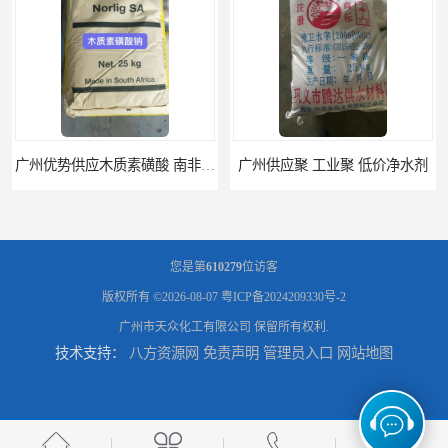
广州优势供应木质素磺酸 南非工业木质素磺酸
广州供应聚 工业聚 低价净水剂
您是第
610279
位访客
版权所有 ©2026-08-07
粤ICP备2024209330号-2
广州市天众化工有限公司
保留所有权利.
技术支持：
八方资源网
免责声明
管理员入口
网站地图
供应广州 深圳 柠檬酸 山东英轩柠檬酸 二水柠檬酸
供应碳酸 工业小苏打