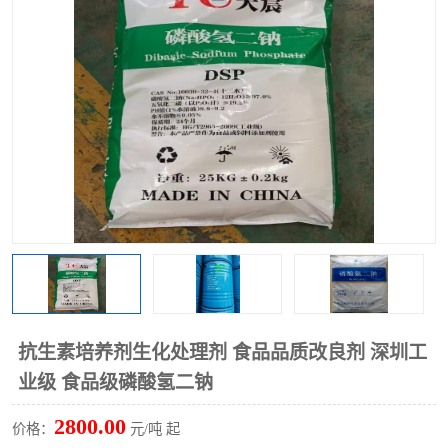
聚丙烯酰胺
一水柠檬酸
磷酸氢二钠
葡萄糖酸钠
氯酸钠
磷酸二氢钾
磷酸氢二钾
三聚磷酸钠
保险粉
工业白糖
过硫酸钠
过硫酸铵
尿素
碳酸氢钠
抗生素培养剂生化处理剂 食品品质改良剂 深圳工
聚合硫酸铁
磷酸二氢钠
业级 食品级磷酸氢二钠
大苏打
硼酸
2800.00
价格：
元/吨 起