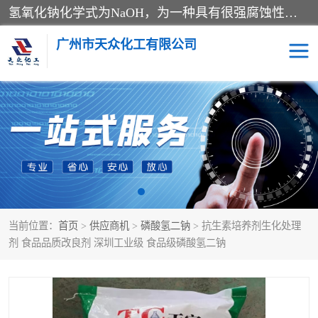
氢氧化钠化学式为NaOH，为一种具有很强腐蚀性的强碱，一般为片状或颗粒形态，易溶于水(溶于水时放热)并形成碱性溶液，另有潮解性，易吸取空气中的水蒸气(潮解)和(变质)。NaOH是化学实验室其中一种必备的化学品，亦为常见的化工品之一。纯品是无色透明的晶体。密度2.130g/cm3。熔点318.4℃。沸点1390℃。工业品含有少量的氯化和碳酸，是白色不透明的晶体。
广州市天众化工有限公司
亚硝酸钠
氢氧化钠
纯碱
硫代硫酸钠
草酸
醋酸钠
当前位置：
首页
>
供应商机
>
磷酸氢二钠
> 抗生素培养剂生化处理
聚合氯化铝
焦磷酸二氢二钠
剂 食品品质改良剂 深圳工业级 食品级磷酸氢二钠
焦亚硫酸钠
磷酸三钠
甲酸
一水葡萄糖