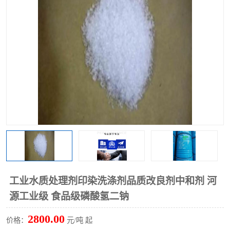
聚丙烯酰胺
一水柠檬酸
磷酸氢二钠
葡萄糖酸钠
氯酸钠
磷酸二氢钾
磷酸氢二钾
三聚磷酸钠
保险粉
工业白糖
过硫酸钠
过硫酸铵
尿素
碳酸氢钠
工业水质处理剂印染洗涤剂品质改良剂中和剂 河
聚合硫酸铁
磷酸二氢钠
源工业级 食品级磷酸氢二钠
大苏打
硼酸
2800.00
价格：
元/吨 起