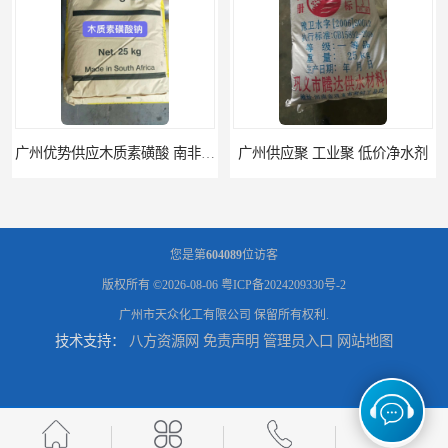
广州供应聚 工业聚 低价净水剂
供应广州 深圳 柠檬酸 山东英轩柠檬酸 二水柠檬酸
您是第
604089
位访客
版权所有 ©2026-08-06
粤ICP备2024209330号-2
广州市天众化工有限公司
保留所有权利.
技术支持：
八方资源网
免责声明
管理员入口
网站地图
供应碳酸 工业小苏打
供应湖北双环纯碱 碳酸 高含量纯碱