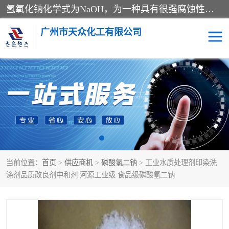
氢氧化钠化学式为NaOH，为一种具有很强腐蚀性的强碱，一般为片状或颗粒形态，易溶于水(溶于水时放热)并形成碱性溶液，另有潮解性，易吸取空气中的水蒸气(潮解)和(变质)。NaOH是化学实验室其中一种必备的化学品，亦为常见的化工品之一。纯品是无色透明的晶体。密度2.130g/cm3。熔点318.4℃。沸点1390℃。工业品含有少量的氯化和碳酸，是白色不透明的晶体。
广州市天众化工有限公司
亚硝酸钠
氢氧化钠
纯碱
硫代硫酸钠
草酸
醋酸钠
当前位置：
首页
>
供应商机
>
磷酸氢二钠
> 工业水质处理剂印染洗
聚合氯化铝
焦磷酸二氢二钠
涤剂品质改良剂中和剂 河源工业级 食品级磷酸氢二钠
焦亚硫酸钠
磷酸三钠
甲酸
一水葡萄糖