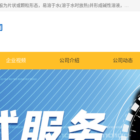
氢氧化钠化学式为NaOH，为一种具有很强腐蚀性的强碱，一般为片状或颗粒形态，易溶于水(溶于水时放热)并形成碱性溶液，另有潮解性，易吸取空气中的水蒸气(潮解)和(变质)。NaOH是化学实验室其中一种必备的化学品，亦为常见的化工品之一。纯品是无色透明的晶体。密度2.130g/cm3。熔点318.4℃。沸点1390℃。工业品含有少量的氯化和碳酸，是白色不透明的晶体。
司
企业视频
公司介绍
公司动态