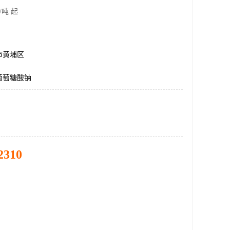
/吨 起
市黄埔区
葡萄糖酸钠
2310