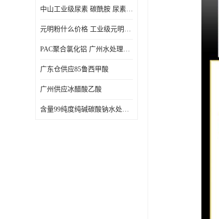
中山工业级尿素 碳酰胺 尿素是一种高浓度氮肥
元明粉什么价格 工业级元明粉 无水硫酸钠 硫酸钠 合成洗涤剂的填充料
PAC聚合氯化铝 广州水处理药剂聚合氯化铝PAC 工业污水废水城镇生活污水的净化处理
广东仓供应85鲁西甲酸
广州供应冰醋酸乙酸
含量99纯度纯碱碳酸钠水处理剂