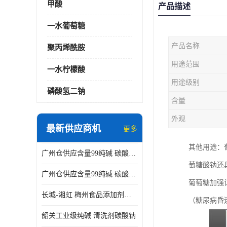
甲酸
产品描述
一水葡萄糖
产品名称
聚丙烯酰胺
用途范围
一水柠檬酸
用途级别
磷酸氢二钠
含量
外观
最新供应商机
更多
其他用途：
广州仓供应含量99纯碱 碳酸钠 工业级99含量水处理 酸类中和
萄糖酸钠还
广州仓供应含量99纯碱 碳酸钠 工业级99含量水处理 生活洗涤
葡萄糖加强
长城-湘虹 梅州食品添加剂焦亚硫酸钠 作防腐剂
（糖尿病昏
韶关工业级纯碱 清洗剂碳酸钠