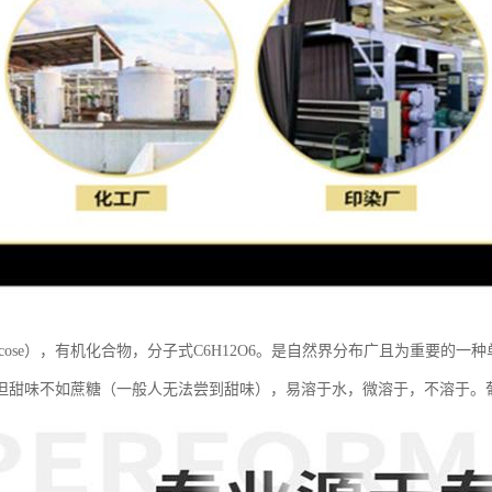
ucose），有机化合物，分子式C6H12O6。是自然界分布广且为重要
但甜味不如蔗糖（一般人无法尝到甜味），易溶于水，微溶于，不溶于。葡