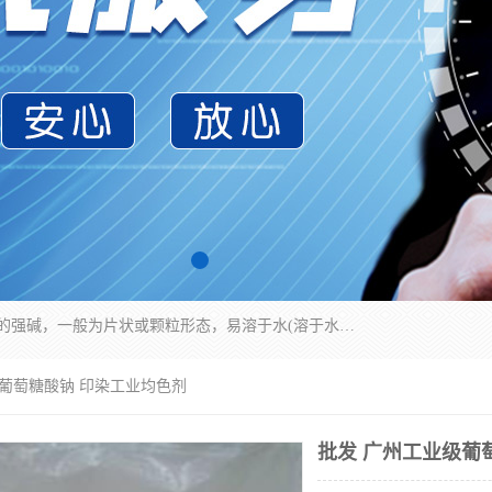
氢氧化钠化学式为NaOH，为一种具有很强腐蚀性的强碱，一般为片状或颗粒形态，易溶于水(溶于水时放热)并形成碱性溶液，另有潮解性，易吸取空气中的水蒸气(潮解)和(变质)。NaOH是化学实验室其中一种必备的化学品，亦为常见的化工品之一。纯品是无色透明的晶体。密度2.130g/cm3。熔点318.4℃。沸点1390℃。工业品含有少量的氯化和碳酸，是白色不透明的晶体。
级葡萄糖酸钠 印染工业均色剂
批发 广州工业级葡