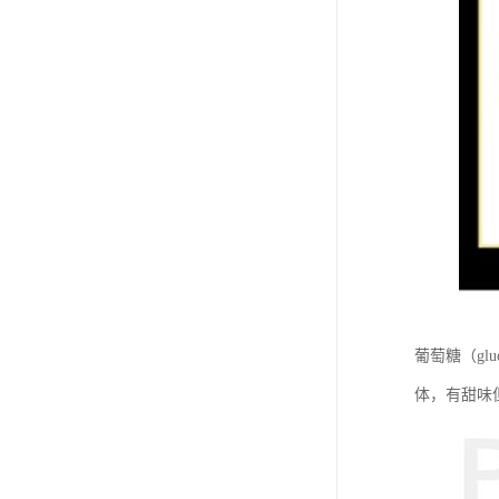
葡萄糖（gl
体，有甜味