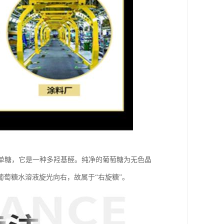
的一种单糖，它是一种多羟基醛。纯净的葡萄糖为无色晶
萄糖水溶液旋光向右，故属于“右旋糖”。