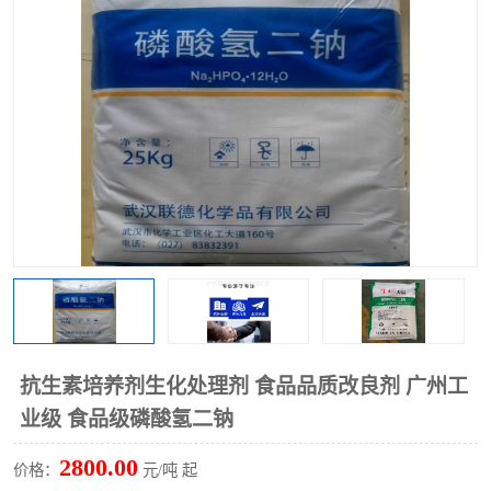
聚丙烯酰胺
一水柠檬酸
磷酸氢二钠
葡萄糖酸钠
氯酸钠
磷酸二氢钾
磷酸氢二钾
三聚磷酸钠
保险粉
工业白糖
过硫酸钠
过硫酸铵
尿素
碳酸氢钠
抗生素培养剂生化处理剂 食品品质改良剂 广州工
聚合硫酸铁
磷酸二氢钠
业级 食品级磷酸氢二钠
大苏打
硼酸
2800.00
价格：
元/吨 起