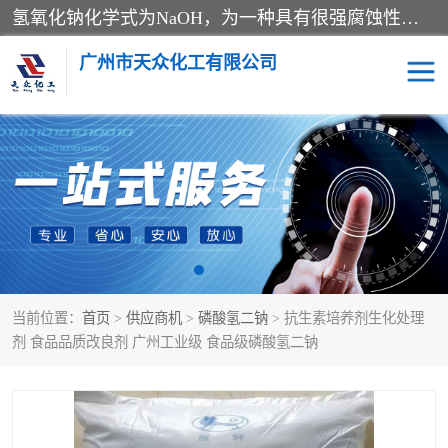
氢氧化钠化学式为NaOH，为一种具有很强腐蚀性的强碱，一般为片状或颗粒形态，易溶于水(溶于水时放热)并形成碱性溶液，另有潮解性，易吸取空气中的水蒸气(潮解)和(变质)。NaOH是化学实验室其中一种必备的化学品，亦为常见的化工品之一。纯品是无色透明的晶体。密度2.130g/cm3。熔点318.4℃。沸点1390℃。工业品含有少量的氯化和碳酸，是白色不透明的晶体。
广州市天众化工有限公司
亚硝酸钠
氢氧化钠
纯碱
硫代硫酸钠
草酸
醋酸钠
当前位置：
首页
>
供应商机
>
磷酸氢二钠
> 抗生素培养剂生化处理
聚合氯化铝
焦磷酸二氢二钠
剂 食品品质改良剂 广州工业级 食品级磷酸氢二钠
焦亚硫酸钠
磷酸三钠
甲酸
一水葡萄糖