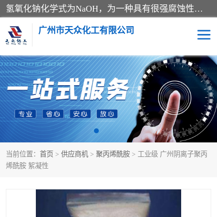
氢氧化钠化学式为NaOH，为一种具有很强腐蚀性的强碱，一般为片状或颗粒形态，易溶于水(溶于水时放热)并形成碱性溶液，另有潮解性，易吸取空气中的水蒸气(潮解)和(变质)。NaOH是化学实验室其中一种必备的化学品，亦为常见的化工品之一。纯品是无色透明的晶体。密度2.130g/cm3。熔点318.4℃。沸点1390℃。工业品含有少量的氯化和碳酸，是白色不透明的晶体。
广州市天众化工有限公司
亚硝酸钠
氢氧化钠
纯碱
硫代硫酸钠
草酸
醋酸钠
当前位置：
首页
>
供应商机
>
聚丙烯酰胺
> 工业级 广州阴离子聚丙
聚合氯化铝
焦磷酸二氢二钠
烯酰胺 絮凝性
焦亚硫酸钠
磷酸三钠
甲酸
一水葡萄糖