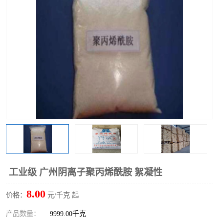
聚丙烯酰胺
一水柠檬酸
磷酸氢二钠
葡萄糖酸钠
氯酸钠
磷酸二氢钾
磷酸氢二钾
三聚磷酸钠
保险粉
工业白糖
过硫酸钠
过硫酸铵
尿素
碳酸氢钠
工业级 广州阴离子聚丙烯酰胺 絮凝性
聚合硫酸铁
磷酸二氢钠
8.00
价格：
元/千克 起
大苏打
硼酸
产品数量：
9999.00千克