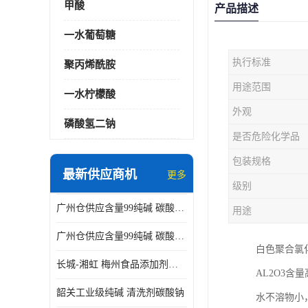
甲酸
产品描述
一水葡萄糖
执行标准
聚丙烯酰胺
用途范围
一水柠檬酸
外观
磷酸氢二钠
是否危险化学品
包装规格
最新供应商机
更多
级别
广州仓供应含量99纯碱 碳酸钠 工业级99含量水处理 酸类中和
用途
广州仓供应含量99纯碱 碳酸钠 工业级99含量水处理 生活洗涤
白色聚合氯
长城-湘虹 梅州食品添加剂焦亚硫酸钠 作防腐剂
AL2O3含
韶关工业级纯碱 清洗剂碳酸钠
水不溶物小