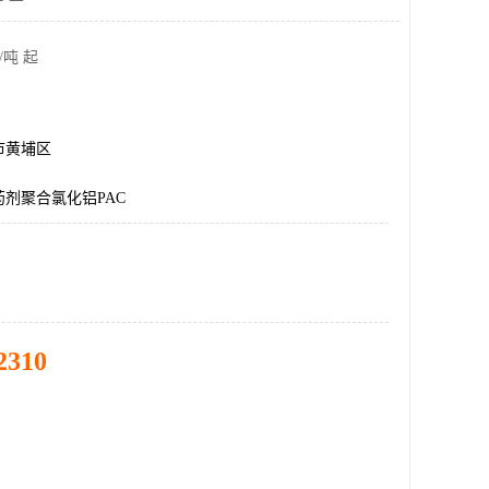
/吨 起
市黄埔区
剂聚合氯化铝PAC
2310