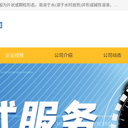
氢氧化钠化学式为NaOH，为一种具有很强腐蚀性的强碱，一般为片状或颗粒形态，易溶于水(溶于水时放热)并形成碱性溶液，另有潮解性，易吸取空气中的水蒸气(潮解)和(变质)。NaOH是化学实验室其中一种必备的化学品，亦为常见的化工品之一。纯品是无色透明的晶体。密度2.130g/cm3。熔点318.4℃。沸点1390℃。工业品含有少量的氯化和碳酸，是白色不透明的晶体。
司
企业视频
公司介绍
公司动态