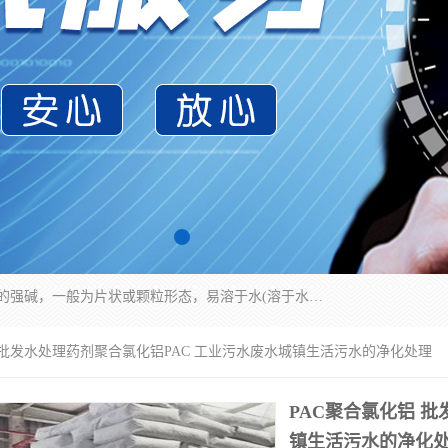
氢氧化钠化学式为NaOH，为一种具有很强腐蚀性的强碱，一般为片状或颗粒形态，易溶于水(溶于水时放热)并形成碱性溶液，另有潮解性，易吸取空气中的水蒸气(潮解)和(变质)。NaOH是化学实验室其中一种必备的化学品，亦为常见的化工品之一。纯品是无色透明的晶体。密度2.130g/cm3。熔点318.4℃。沸点1390℃。工业品含有少量的氯化和碳酸，是白色不透明的晶体。
铝 批发水处理药剂聚合氯化铝PAC 工业污水废水城镇生活污水的净化处理
PAC聚合氯化铝 
镇生活污水的净化