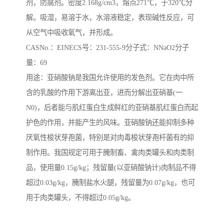
剂，防腐剂。密度2.168g/cm3，熔点271℃，于320℃分
解。吸湿，易溶于水，水溶液稳定，表现碱性反应，可
从空气中吸收氧气，并形成。
CASNo.：EINECS号：231-555-9分子式：NNaO2分子
量：69
用途：亚硝酸钠是我国允许使用的发色剂。它在肉中所
含的乳酸的作用下游离出亚，进而分解出亚硝基(一
N0)，后者能与肌红蛋白生成鲜红的亚硝基肌红蛋白而起
护色的作用，并能产生的风味。亚硝酸钠还能抑制多种
厌氧性梭状芽孢菌，特别是对肉毒梭状芽孢杆菌有的抑
制作用。我国规定可用于腌制畜、禽肉类罐头和肉类制
品，使用量0.15g/kg；残留量(以亚硝酸钠计)肉制品不得
超过0.03g/kg，腌制盐水火腿，残留量为0.07g/kg，也可
用于肉类罐头，不得超过0.05g/kg。