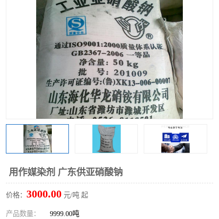
聚丙烯酰胺
一水柠檬酸
磷酸氢二钠
葡萄糖酸钠
氯酸钠
磷酸二氢钾
磷酸氢二钾
三聚磷酸钠
保险粉
工业白糖
过硫酸钠
过硫酸铵
尿素
碳酸氢钠
用作媒染剂 广东供亚硝酸钠
聚合硫酸铁
磷酸二氢钠
3000.00
价格：
元/吨 起
大苏打
硼酸
产品数量：
9999.00吨