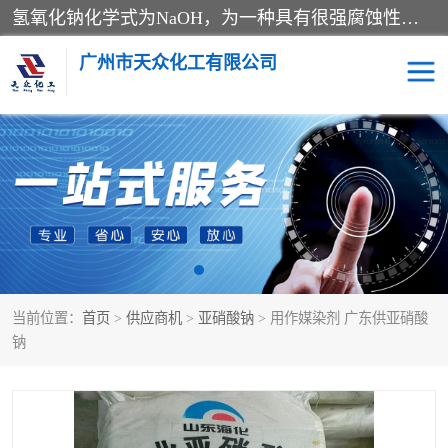
氢氧化钠化学式为NaOH，为一种具有很强腐蚀性的强碱，一般为片状或颗粒形态，易溶于水(溶于水时放热)并形成碱性溶液，另有潮解性，易吸取空气中的水蒸气(潮解)和(变质)。NaOH是化学实验室其中一种必备的化学品，亦为常见的化工品之一。纯品是无色透明的晶体。密度2.130g/cm3。熔点318.4℃。沸点1390℃。工业品含有少量的氯化和碳酸，是白色不透明的晶体。
广州市天众化工有限公司
亚硝酸钠
氢氧化钠
纯碱
硫代硫酸钠
草酸
醋酸钠
当前位置：
首页
>
供应商机
>
亚硝酸钠
> 用作媒染剂 广东供亚硝酸
聚合氯化铝
焦磷酸二氢二钠
钠
焦亚硫酸钠
磷酸三钠
甲酸
一水葡萄糖