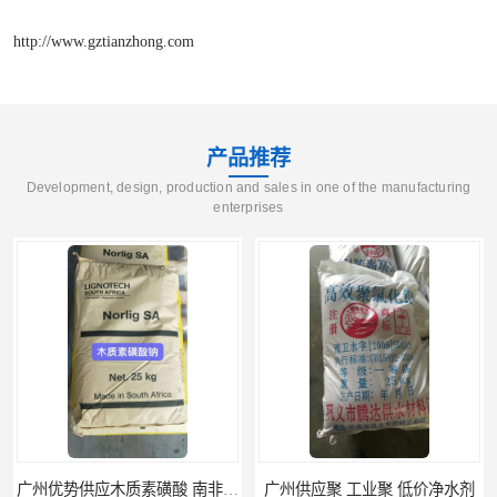
http://www.gztianzhong.com
产品推荐
Development, design, production and sales in one of the manufacturing
enterprises
磺酸
广州供应聚 工业聚 低价净水剂