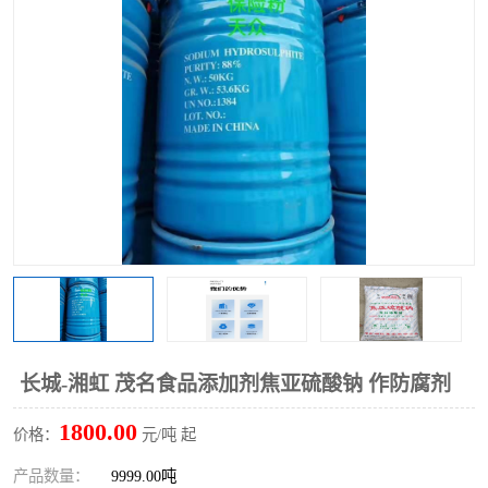
聚丙烯酰胺
一水柠檬酸
磷酸氢二钠
葡萄糖酸钠
氯酸钠
磷酸二氢钾
磷酸氢二钾
三聚磷酸钠
保险粉
工业白糖
过硫酸钠
过硫酸铵
尿素
碳酸氢钠
长城-湘虹 茂名食品添加剂焦亚硫酸钠 作防腐剂
聚合硫酸铁
磷酸二氢钠
1800.00
价格：
元/吨 起
大苏打
硼酸
产品数量：
9999.00吨