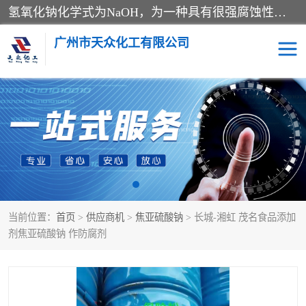
氢氧化钠化学式为NaOH，为一种具有很强腐蚀性的强碱，一般为片状或颗粒形态，易溶于水(溶于水时放热)并形成碱性溶液，另有潮解性，易吸取空气中的水蒸气(潮解)和(变质)。NaOH是化学实验室其中一种必备的化学品，亦为常见的化工品之一。纯品是无色透明的晶体。密度2.130g/cm3。熔点318.4℃。沸点1390℃。工业品含有少量的氯化和碳酸，是白色不透明的晶体。
广州市天众化工有限公司
亚硝酸钠
氢氧化钠
纯碱
硫代硫酸钠
草酸
醋酸钠
当前位置：
首页
>
供应商机
>
焦亚硫酸钠
> 长城-湘虹 茂名食品添加
聚合氯化铝
焦磷酸二氢二钠
剂焦亚硫酸钠 作防腐剂
焦亚硫酸钠
磷酸三钠
甲酸
一水葡萄糖