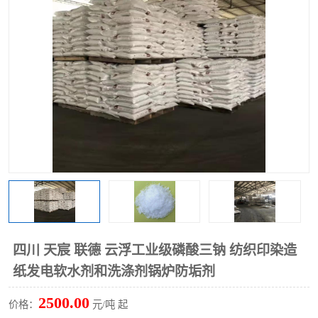
聚丙烯酰胺
一水柠檬酸
磷酸氢二钠
葡萄糖酸钠
氯酸钠
磷酸二氢钾
磷酸氢二钾
三聚磷酸钠
保险粉
工业白糖
过硫酸钠
过硫酸铵
尿素
碳酸氢钠
四川 天宸 联德 云浮工业级磷酸三钠 纺织印染造
聚合硫酸铁
磷酸二氢钠
纸发电软水剂和洗涤剂锅炉防垢剂
大苏打
硼酸
2500.00
价格：
元/吨 起