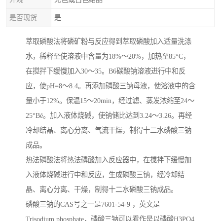
是否现货
是
萃取磷酸法将磷矿粉与反应得到萃取磷酸加入适量洗涤
水，稀释至使溶液中含量为18%～20%，加热至85°C，
在搅拌下缓慢加入30～35。B6碳酸钠溶液进行中和反
应，使pH=8～8.4。再添加磷酸三钠母液，使溶液中的含
量小于12%。保温15～20min，经过滤、蒸发浓缩至24～
25°Bé。加入液体烧碱，使钠储比达到3.24～3.26。再经
冷却结晶、离心分离、气流干燥，制得十二水磷酸三钠
成品。
热法磷酸法将热法磷酸加入反应器中，在搅拌下缓慢加
入液体烧碱进行中和反应，生成磷酸三钠，经冷却结
晶、离心分离、干燥，制得十二水磷酸三钠成品。
磷酸三钠的CAS号之一是7601-54-9 ，英文是
Trisodium phosphate，磷酸三钠可以看作是以磷酸H3PO4