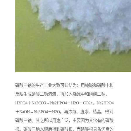
磷酸三钠的生产工业大致可归结为：用纯碱和磷酸中和
反映生成磷酸二钠溶液，再加入烧碱中和磷酸二钠，
H3PO4＋Na2CO3→Na2HPO4＋H2O＋CO2↑，Na2HPO4
＋NaOH→Na3PO4＋H2O。再浓缩、脱水、结晶，得到
磷酸三钠。其之所以用途广泛，主要因为其含有的磷酸
根。磷酸三钠水解后得到磷酸根，而磷酸根具备优良的