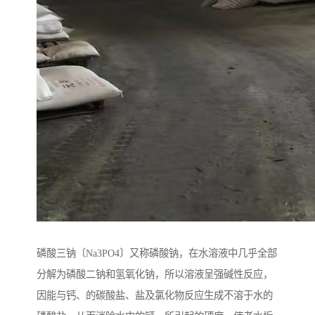
磷酸三钠〔Na3PO4〕又称磷酸钠，在水溶液中几乎全部
分解为磷酸二钠和氢氧化钠，所以溶液呈强碱性反应，
因能与钙、的碳酸盐、盐及氯化物反应生成不溶于水的