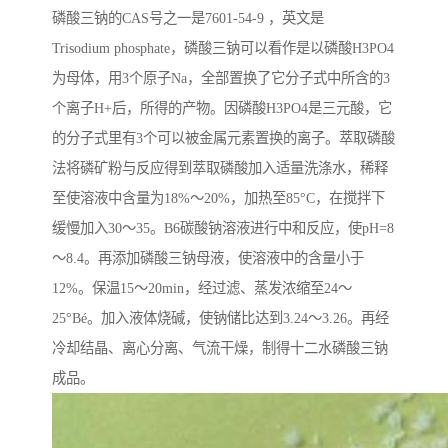
磷酸三钠的CAS号之一是7601-54-9 ，英文是
Trisodium phosphate，磷酸三钠可以看作是以磷酸H3PO4
为母体，用3个原子Na，全部置换了它分子式中所含的3
个离子H+后，所得的产物。因磷酸H3PO4是三元酸，它
的分子式里有3个可以被金属元素置换的离子。萃取磷酸
法将磷矿粉与反应得到萃取磷酸加入适量洗涤水，稀释
至使溶液中含量为18%～20%，加热至85°C，在搅拌下
缓慢加入30～35。B6碳酸钠溶液进行中和反应，使pH=8
～8.4。再添加磷酸三钠母液，使溶液中的含量小于
12%。保温15～20min，经过滤、蒸发浓缩至24～
25°Bé。加入液体烧碱，使钠储比达到3.24～3.26。再经
冷却结晶、离心分离、气流干燥，制得十二水磷酸三钠
成品。