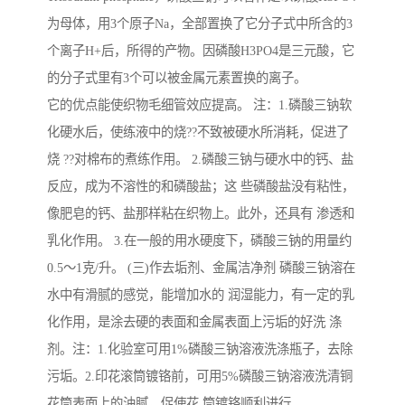
为母体，用3个原子Na，全部置换了它分子式中所含的3
个离子H+后，所得的产物。因磷酸H3PO4是三元酸，它
的分子式里有3个可以被金属元素置换的离子。
它的优点能使织物毛细管效应提高。 注：1.磷酸三钠软
化硬水后，使练液中的烧??不致被硬水所消耗，促进了
烧 ??对棉布的煮练作用。 2.磷酸三钠与硬水中的钙、盐
反应，成为不溶性的和磷酸盐；这 些磷酸盐没有粘性，
像肥皂的钙、盐那样粘在织物上。此外，还具有 渗透和
乳化作用。 3.在一般的用水硬度下，磷酸三钠的用量约
0.5～1克/升。 (三)作去垢剂、金属洁净剂 磷酸三钠溶在
水中有滑腻的感觉，能增加水的 润湿能力，有一定的乳
化作用，是涂去硬的表面和金属表面上污垢的好洗 涤
剂。注：1.化验室可用1%磷酸三钠溶液洗涤瓶子，去除
污垢。2.印花滚筒镀铬前，可用5%磷酸三钠溶液洗清铜
花筒表面上的油腻，促使花 筒镀铬顺利进行。