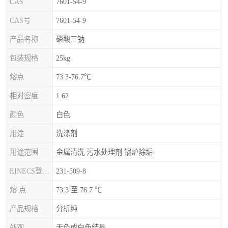
CAS
7601-54-9
CAS号
7601-54-9
产品名称
磷酸三钠
包装规格
25kg
熔点
73.3-76.7℃
相对密度
1.62
颜色
白色
用途
洗涤剂
用途范围
金属清洗 污水处理剂 锅炉除垢
EINECS登录号
231-509-8
熔 点
73.3 至 76.7 ℃
产品规格
分析纯
外观
无色或白色结晶