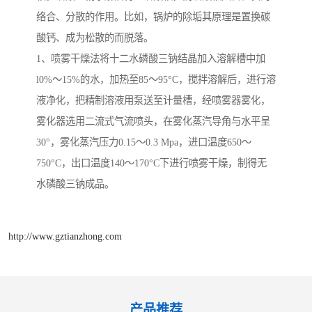
络合、分散的作用。比如，锅炉的除垢其原理是置换碳
酸钙、成为松散的而脱落。
1、喷雾干燥法将十二水磷酸三钠结晶加入溶解槽中加
l0%～15%的水，加热至85～95°C，搅拌溶解后，进行溶
液净化，把精制溶液用泵送至计量槽，经喷雾器雾化，
雾化器选用二流式气流喷头，在雾化蒸汽导角与水平呈
30°，雾化蒸汽压力0.15～0.3 Mpa，进口温度650～
750°C，出口温度140～170°C下进行喷雾干燥，制得无
水磷酸三钠成品。
http://www.gztianzhong.com
产品推荐