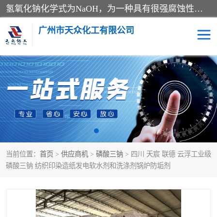
氢氧化钠化学式为NaOH，为一种具有很强腐蚀性的强碱，一般为片状或颗粒形态，易溶于水(溶于水时放热)并形成碱性溶液，另有潮解性，易吸取空气中的水蒸气(潮解)和(变质)。NaOH是化学实验室其中一种必备的化学品，亦为常见的化工品之一。纯品是无色透明的晶体。密度2.130g/cm3。熔点318.4℃。沸点1390℃。工业品含有少量的氯化和碳酸，是白色不透明的晶体。
广州市天众化工有限公司
亚硝酸钠
氢氧化钠
纯碱
硫代硫酸钠
草酸
醋酸钠
当前位置：
首页
>
供应商机
>
磷酸三钠
> 四川 天宸 联德 云浮工业级
聚合氯化铝
焦磷酸二氢二钠
磷酸三钠 纺织印染造纸发电软水剂和洗涤剂锅炉防垢剂
焦亚硫酸钠
磷酸三钠
甲酸
一水葡萄糖