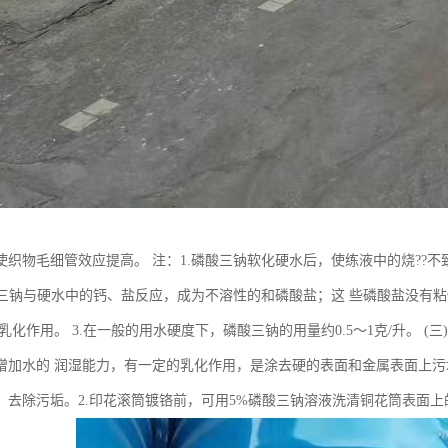
使织物毛细管效应提高。 注：1.磷酸三钠软化硬水后，使练液中的烧??不
磷酸三钠与硬水中的钙、盐反应，成为不溶性的和磷酸盐；这 些磷酸盐没有
乳化作用。 3.在一般的用水硬度下，磷酸三钠的用量约0.5～1克/升。 
增加水的 润湿能力，有一定的乳化作用，是涂去硬的表面和金属表面上污垢
，去除污垢。2.印花滚筒镀铬前，可用5%磷酸三钠溶液洗清铜花筒表面上