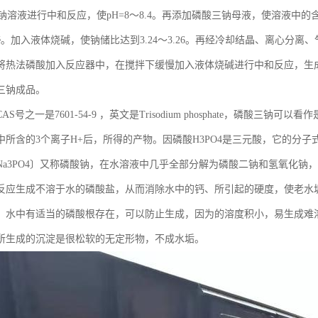
酸钠溶液进行中和反应，使pH=8～8.4。再添加磷酸三钠母液，使溶液中的含
°Bé。加入液体烧碱，使钠储比达到3.24～3.26。再经冷却结晶、离心
将热法磷酸加入反应器中，在搅拌下缓慢加入液体烧碱进行中和反应，生
三钠成品。
S号之一是7601-54-9 ，英文是Trisodium phosphate，磷酸三钠
中所含的3个离子H+后，所得的产物。因磷酸H3PO4是三元酸，它的分
Na3PO4〕又称磷酸钠，在水溶液中几乎全部分解为磷酸二钠和氢氧化钠
反应生成不溶于水的磷酸盐，从而消除水中的钙、所引起的硬度，使老水
。水中有适当的磷酸根存在，可以防止生成，因为的溶度积小，易生成难
所生成的沉淀是很松软的无定形物，不成水垢。