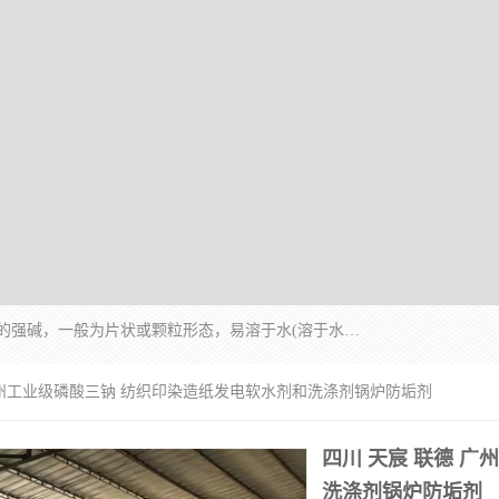
氢氧化钠化学式为NaOH，为一种具有很强腐蚀性的强碱，一般为片状或颗粒形态，易溶于水(溶于水时放热)并形成碱性溶液，另有潮解性，易吸取空气中的水蒸气(潮解)和(变质)。NaOH是化学实验室其中一种必备的化学品，亦为常见的化工品之一。纯品是无色透明的晶体。密度2.130g/cm3。熔点318.4℃。沸点1390℃。工业品含有少量的氯化和碳酸，是白色不透明的晶体。
 广州工业级磷酸三钠 纺织印染造纸发电软水剂和洗涤剂锅炉防垢剂
四川 天宸 联德 
洗涤剂锅炉防垢剂