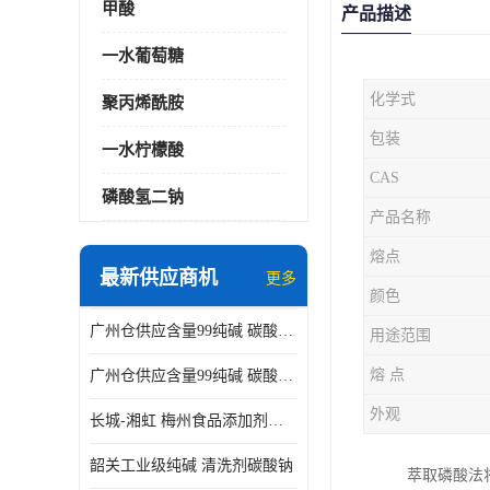
甲酸
产品描述
一水葡萄糖
化学式
聚丙烯酰胺
包装
一水柠檬酸
CAS
磷酸氢二钠
产品名称
熔点
最新供应商机
更多
颜色
广州仓供应含量99纯碱 碳酸钠 工业级99含量水处理 酸类中和
用途范围
熔 点
广州仓供应含量99纯碱 碳酸钠 工业级99含量水处理 生活洗涤
外观
长城-湘虹 梅州食品添加剂焦亚硫酸钠 作防腐剂
韶关工业级纯碱 清洗剂碳酸钠
萃取磷酸法