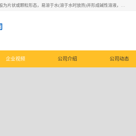
氢氧化钠化学式为NaOH，为一种具有很强腐蚀性的强碱，一般为片状或颗粒形态，易溶于水(溶于水时放热)并形成碱性溶液，另有潮解性，易吸取空气中的水蒸气(潮解)和(变质)。NaOH是化学实验室其中一种必备的化学品，亦为常见的化工品之一。纯品是无色透明的晶体。密度2.130g/cm3。熔点318.4℃。沸点1390℃。工业品含有少量的氯化和碳酸，是白色不透明的晶体。
司
企业视频
公司介绍
公司动态