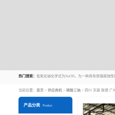
热门搜索：
当前位置：
首页
>
供应商机
>
磷酸三钠
> 四川 天宸 联德
产品分类
Product