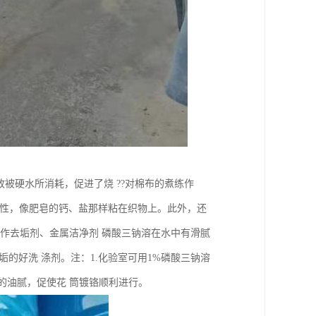
致被硬水所消耗，促进了烧 ??对棉布的煮练作
粘性，像肥皂的钙、盐那样粘在织物上。此外，还
(三)作去垢剂、金属洁净剂 磷酸三钠溶在水中有滑腻
的好洗 涤剂。注：1.化验室可用1%磷酸三钠溶
的油腻，促使花 筒镀铬顺利进行。