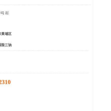
/吨 起
市黄埔区
磷酸三钠
2310