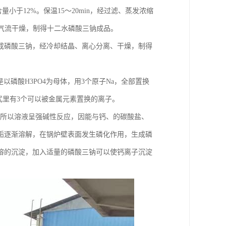
量小于12%。保温15～20min，经过滤、蒸发浓缩
分离、气流干燥，制得十二水磷酸三钠成品。
成磷酸三钠，经冷却结晶、离心分离、干燥，制得
可以看作是以磷酸H3PO4为母体，用3个原子Na，全部置换
子式里有3个可以被金属元素置换的离子。
，所以溶液呈强碱性反应，因能与钙、的碳酸盐、
垢逐渐溶解，在锅炉壁表面发生磷化作用，生成磷
溶的沉淀，加入适量的磷酸三钠可以使钙离子沉淀