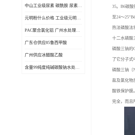
中山工业级尿素 碳酰胺 尿素是一种高浓度氮肥
35。B6碳
至24～25
元明粉什么价格 工业级元明粉 无水硫酸钠 硫酸钠 合成洗涤剂的填充料
热法磷酸法
PAC聚合氯化铝 广州水处理药剂聚合氯化铝PAC 工业污水废水城镇生活污水的净化处理
十二水磷酸
广东仓供应85鲁西甲酸
磷酸三钠的CA
广州供应冰醋酸乙酸
了它分子式
含量99纯度纯碱碳酸钠水处理剂
磷酸三钠〔
盐及氯化物
酸铁保护膜
完全，而且