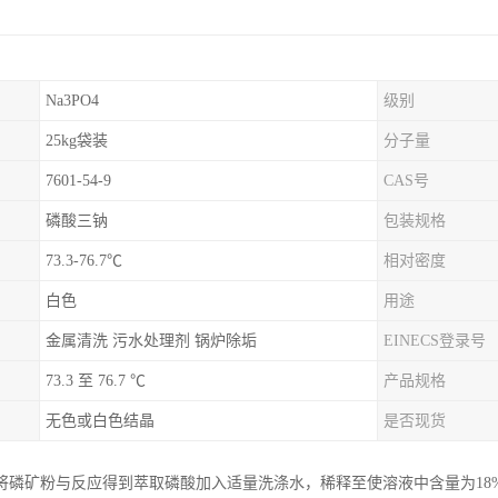
Na3PO4
级别
25kg袋装
分子量
7601-54-9
CAS号
磷酸三钠
包装规格
73.3-76.7℃
相对密度
白色
用途
金属清洗 污水处理剂 锅炉除垢
EINECS登录号
73.3 至 76.7 ℃
产品规格
无色或白色结晶
是否现货
将磷矿粉与反应得到萃取磷酸加入适量洗涤水，稀释至使溶液中含量为18%～