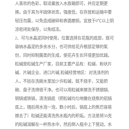
人喜欢的色彩，取适量放入水族箱即可，并应定期更
换。由于其为半固体状态，强度低，在存放和运输中要
轻压勿震，以免造成破碎和表面磨损。宜放于0℃以上阴
凉密闭处保存，以免结冻。
2、可与水晶泥同时使用，位置选择在花瓶的底部，既可
容纳水晶泥的多余水分，也可供给花卉根部足够的氧
份，同时抑制菌类的生成，使花卉生长环境更加优越。
粒碱是粒碱生产厂家，目前主要产品有：粒碱、粉状片
碱、片碱企业、进口片碱,粒碱经营地区：对洗涤剂的
人，不妨在洗碗水里加少许粒碱，既不烧手，又能把
碗、盘子洗得很干净。也可以用粒碱来擦洗不锈钢锅、
铜锅或铁锅，清洗锅底（把粒碱均匀地撒在烧焦的铝锅
底上，随后用水泡一泡，数小时后，锅底上的焦巴容易
擦去了）粒碱还能清洗热水瓶内的积垢。方法是将50克
的粒碱溶解在一杯热水中，然后倒入瓶中上下晃动，水