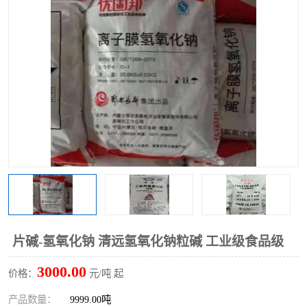
聚丙烯酰胺
一水柠檬酸
磷酸氢二钠
葡萄糖酸钠
氯酸钠
磷酸二氢钾
磷酸氢二钾
三聚磷酸钠
保险粉
工业白糖
过硫酸钠
过硫酸铵
尿素
碳酸氢钠
片碱-氢氧化钠 清远氢氧化钠粒碱 工业级食品级
聚合硫酸铁
磷酸二氢钠
3000.00
价格：
元/吨 起
大苏打
硼酸
产品数量：
9999.00吨