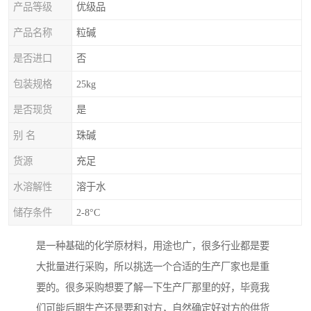
产品等级
优级品
产品名称
粒碱
是否进口
否
包装规格
25kg
是否现货
是
别 名
珠碱
货源
充足
水溶解性
溶于水
储存条件
2-8°C
是一种基础的化学原材料，用途也广，很多行业都是要
大批量进行采购，所以挑选一个合适的生产厂家也是重
要的。很多采购想要了解一下生产厂那里的好，毕竟我
们可能后期生产还是要和对方，自然确定好对方的供货