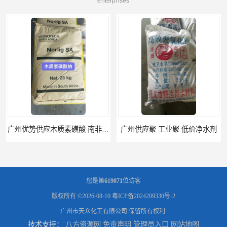
enterprises
广州优势供应木质素磺酸 南非工业木质素磺酸
广州供应聚 工业聚 低价净水剂
您是第
619071
位访客
版权所有 ©2026-08-10
粤ICP备2024209330号-2
广州市天众化工有限公司
保留所有权利.
技术支持：
八方资源网
免责声明
管理员入口
网站地图