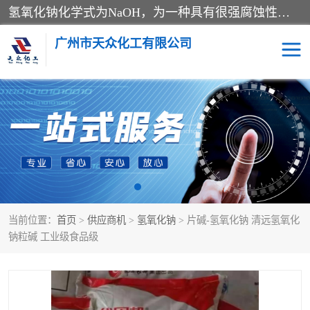
氢氧化钠化学式为NaOH，为一种具有很强腐蚀性的强碱，一般为片状或颗粒形态，易溶于水(溶于水时放热)并形成碱性溶液，另有潮解性，易吸取空气中的水蒸气(潮解)和(变质)。NaOH是化学实验室其中一种必备的化学品，亦为常见的化工品之一。纯品是无色透明的晶体。密度2.130g/cm3。熔点318.4℃。沸点1390℃。工业品含有少量的氯化和碳酸，是白色不透明的晶体。
广州市天众化工有限公司
亚硝酸钠
氢氧化钠
纯碱
硫代硫酸钠
草酸
醋酸钠
当前位置：
首页
>
供应商机
>
氢氧化钠
> 片碱-氢氧化钠 清远氢氧化
聚合氯化铝
焦磷酸二氢二钠
钠粒碱 工业级食品级
焦亚硫酸钠
磷酸三钠
甲酸
一水葡萄糖