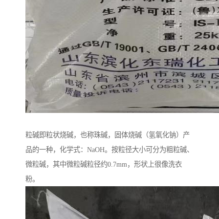
粒碱即粒状烧碱，也称珠碱，固体烧碱（氢氧化钠）产
品的一种，化学式：NaOH。按粒径大小可分为粗粒碱、
微粒碱，其中微粒碱粒径约0.7mm，形状上很像洗衣
粉。