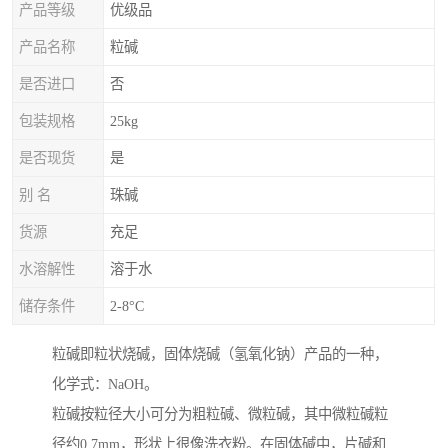
产品等级
优级品
产品名称
粒碱
是否进口
否
包装规格
25kg
是否现货
是
别 名
珠碱
货源
充足
水溶解性
溶于水
储存条件
2-8°C
粒碱即粒状烧碱，固体烧碱（氢氧化钠）产品的一种，
化学式：NaOH。
粒碱按粒径大小可分为粗粒碱、微粒碱，其中微粒碱粒
径约0.7mm，形状上很像洗衣粉。在固体碱中，片碱和