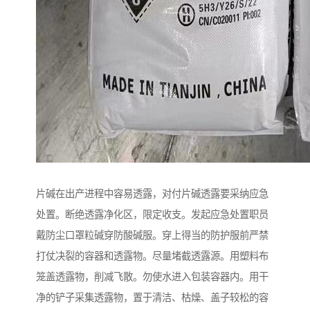
片碱在出产进程中容易透露，对付片碱透露要采纳应急
处置。断绝透露净化区，限定收支。发起应急处置职员
戴防尘口罩粒碱穿防酸碱服。穿上得当的防护服前严禁
打仗决裂的容器和透露物。尽量堵截透露源。用塑料布
笼盖透露物，削减飞散。勿使水进入包装容器内。用干
净的铲子采集透露物，置于清洁、枯燥、盖子较松的容