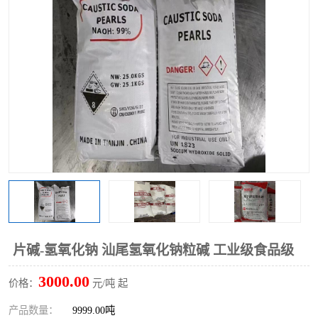
聚丙烯酰胺
一水柠檬酸
磷酸氢二钠
葡萄糖酸钠
氯酸钠
磷酸二氢钾
磷酸氢二钾
三聚磷酸钠
保险粉
工业白糖
过硫酸钠
过硫酸铵
尿素
碳酸氢钠
片碱-氢氧化钠 汕尾氢氧化钠粒碱 工业级食品级
聚合硫酸铁
磷酸二氢钠
3000.00
价格：
元/吨 起
大苏打
硼酸
产品数量：
9999.00吨