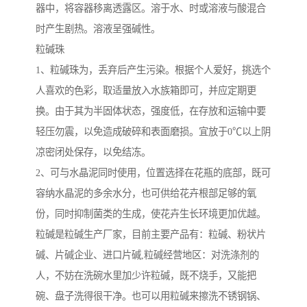
器中，将容器移离透露区。溶于水、时或溶液与酸混合
时产生剧热。溶液呈强碱性。
粒碱珠
1、粒碱珠为，丢弃后产生污染。根据个人爱好，挑选个
人喜欢的色彩，取适量放入水族箱即可，并应定期更
换。由于其为半固体状态，强度低，在存放和运输中要
轻压勿震，以免造成破碎和表面磨损。宜放于0℃以上阴
凉密闭处保存，以免结冻。
2、可与水晶泥同时使用，位置选择在花瓶的底部，既可
容纳水晶泥的多余水分，也可供给花卉根部足够的氧
份，同时抑制菌类的生成，使花卉生长环境更加优越。
粒碱是粒碱生产厂家，目前主要产品有：粒碱、粉状片
碱、片碱企业、进口片碱,粒碱经营地区：对洗涤剂的
人，不妨在洗碗水里加少许粒碱，既不烧手，又能把
碗、盘子洗得很干净。也可以用粒碱来擦洗不锈钢锅、