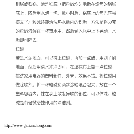
铜锅或铁锅，清洗锅底（把粒碱均匀地撒在烧焦的铝锅
底上，随后用水泡一泡，数小时后，锅底上的焦巴容易
擦去了）粒碱还能清洗热水瓶内的积垢。方法是将50克
的粒碱溶解在一杯热水中，然后倒入瓶中上下晃动，水
垢即可除去。
粒碱
若是水泥地面，可以撒上粒碱，再加一点醋，用刷子刷
地面，然后用清水冲净即可。在湿抹布上撒一点粒碱，
擦洗家用电器的塑料部件、外壳，效果不错。将粒碱用
做除味剂。将一杯粒碱和两匙淀粉混合起来，放在一个
塑料容器内，抹在身上散发异味的部位，可以体味。粒
碱是有轻微磨蚀作用的清洁剂。
http://www.gztianzhong.com