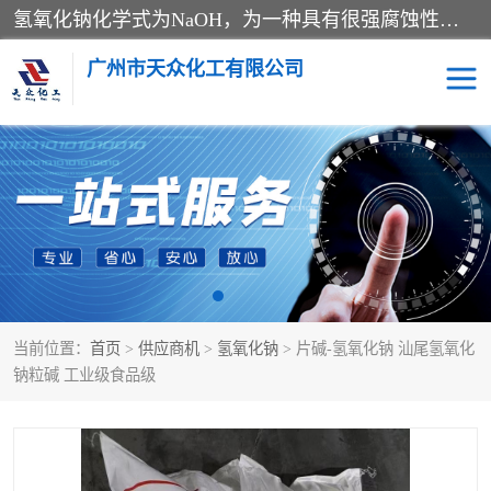
氢氧化钠化学式为NaOH，为一种具有很强腐蚀性的强碱，一般为片状或颗粒形态，易溶于水(溶于水时放热)并形成碱性溶液，另有潮解性，易吸取空气中的水蒸气(潮解)和(变质)。NaOH是化学实验室其中一种必备的化学品，亦为常见的化工品之一。纯品是无色透明的晶体。密度2.130g/cm3。熔点318.4℃。沸点1390℃。工业品含有少量的氯化和碳酸，是白色不透明的晶体。
广州市天众化工有限公司
亚硝酸钠
氢氧化钠
纯碱
硫代硫酸钠
草酸
醋酸钠
当前位置：
首页
>
供应商机
>
氢氧化钠
> 片碱-氢氧化钠 汕尾氢氧化
聚合氯化铝
焦磷酸二氢二钠
钠粒碱 工业级食品级
焦亚硫酸钠
磷酸三钠
甲酸
一水葡萄糖